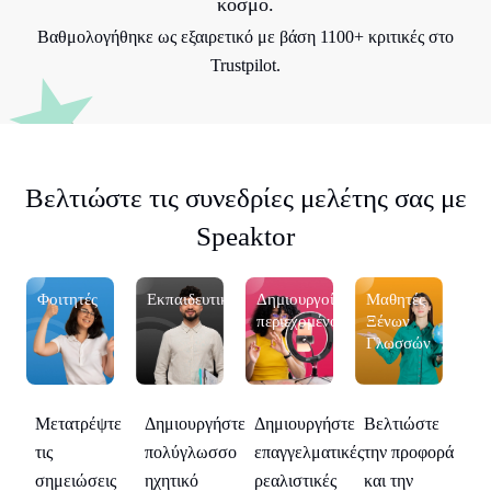
κόσμο.
Βαθμολογήθηκε ως εξαιρετικό με βάση 1100+ κριτικές στο
Trustpilot.
Βελτιώστε τις συνεδρίες μελέτης σας με
Speaktor
Φοιτητές
Εκπαιδευτικούς
Δημιουργοί
Μαθητές
Φο
περιεχομένου
Ξένων
Γλωσσών
ε
Δημιουργήστε
Βελτιώστε
Μετατρέψτε
Δημιουργήστε
Με
ρά
πολύγλωσσο
την προφορά
τις
επαγγελματικές
τις
ηχητικό
και την
σημειώσεις
ρεαλιστικές
ση