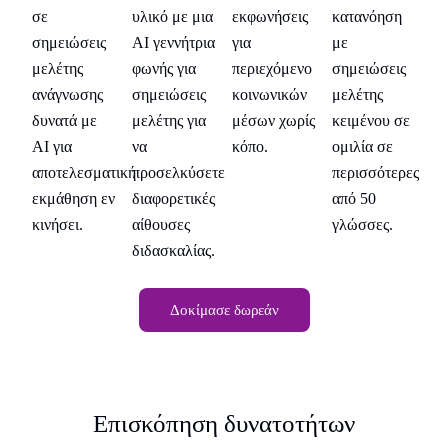
η
υλικό με μια
κατανόηση
σε
εκφωνήσεις
σε
AI γεννήτρια
με
σημειώσεις
για
ση
ς
φωνής για
σημειώσεις
μελέτης
περιεχόμενο
με
σημειώσεις
μελέτης
ανάγνωσης
κοινωνικών
αν
σε
μελέτης για
κειμένου σε
δυνατά με
μέσων χωρίς
δυ
να
ομιλία σε
AI για
κόπο.
AI
ρες
προσελκύσετε
περισσότερες
αποτελεσματική
απ
διαφορετικές
από 50
εκμάθηση εν
εκ
αίθουσες
γλώσσες.
κινήσει.
κι
διδασκαλίας.
Δοκίμασε δωρεάν
Επισκόπηση δυνατοτήτων