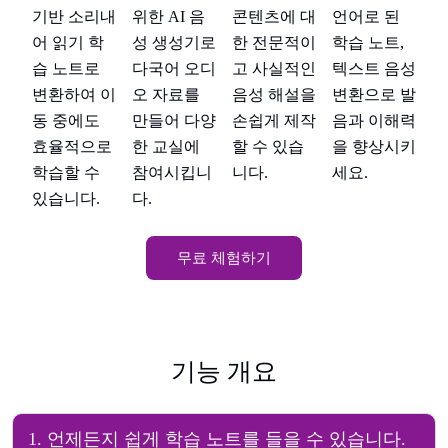
위한 AI 음
언어로 된
기반 소리내
콘텐츠에 대
기
,
성 생성기로
학습 노트,
어 읽기 학
한 전문적이
어
음성
다국어 오디
텍스트 음성
습 노트로
고 사실적인
습
 발
오 자료를
변환으로 발
변환하여 이
음성 해설을
변
해력
만들어 다양
음과 이해력
동 중에도
손쉽게 제작
동
시키
한 교실에
을 향상시키
효율적으로
할 수 있습
효
참여시킵니
세요.
학습할 수
니다.
학
다.
있습니다.
있
무료 체험하기
기능 개요
1
.
언제든지 쉽게 학습 노트를 들을 수 있습니다.