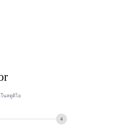
or
าในสตูดิโอ
4