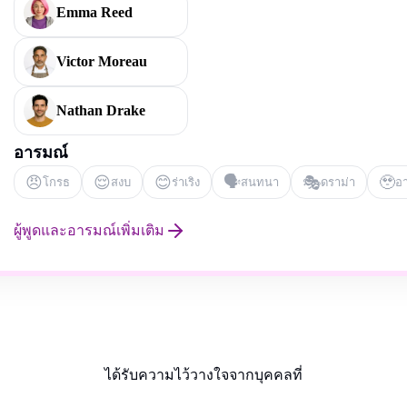
Emma Reed
Victor Moreau
Nathan Drake
อารมณ์
😠
😌
😊
🗣️
🎭
🥹
โกรธ
สงบ
ร่าเริง
สนทนา
ดราม่า
อ
ผู้พูดและอารมณ์เพิ่มเติม
ได้รับความไว้วางใจจากบุคคลที่