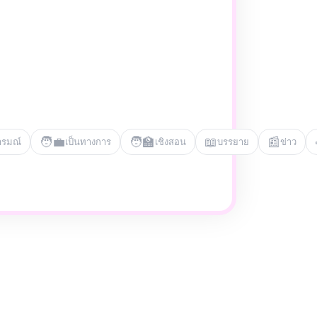
🧑‍💼
🧑‍🏫
📖
📰
ารมณ์
เป็นทางการ
เชิงสอน
บรรยาย
ข่าว