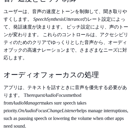
ユーザーは、音声の速度とトーンを制御して、聞き取りや
すくします。
SpeechSynthesisUtterance
のレート設定によっ
て、発話速度が決まります。 ピッチ設定により、声のトー
ンが変わります。 これらのコントロールは、アクセシビリ
ティのためのクリアでゆっくりとした音声から、オーディ
オブックの高速ナレーションまで、さまざまなニーズに対
応します。
オーディオフォーカスの処理
アプリは、テキストを話すときに音声を優先する必要があ
ります。 The
requestAudioFocus
method
from
AudioManager
makes sure speech takes
priority.
OnAudioFocusChangeListener
helps manage interruptions,
such as pausing speech or lowering the volume when other apps
need sound.