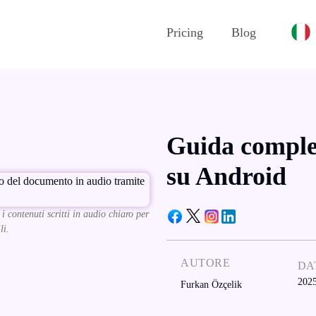
Pricing
Blog
Guida complet
su Android
 contenuti scritti in audio chiaro per
li.
AUTORE
DA
202
Furkan Özçelik