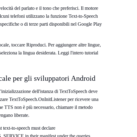
elocità del parlato e il tono che preferisci. Il motore
Alcuni telefoni utilizzano la funzione Text-to-Speech
specifiche o di terze parti disponibili nel Google Play
ocale, toccare Riproduci. Per aggiungere altre lingue,
seleziona la lingua desiderata. Leggi l'intero tutorial
cale per gli sviluppatori Android
l'inizializzazione dell'istanza di TextToSpeech deve
izzare TextToSpeech.OnInitListener per ricevere una
 che TTS non è più necessario, chiamare il metodo
engano liberate.
t text-to-speech must declare
VICE in their manifest under the queries