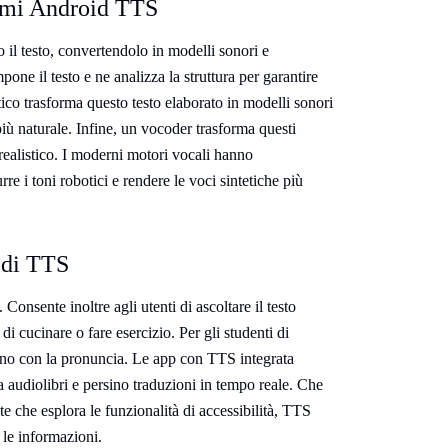
temi Android TTS
il testo, convertendolo in modelli sonori e
pone il testo e ne analizza la struttura per garantire
ico trasforma questo testo elaborato in modelli sonori
più naturale. Infine, un vocoder trasforma questi
realistico. I moderni motori vocali hanno
e i toni robotici e rendere le voci sintetiche più
 di TTS
 Consente inoltre agli utenti di ascoltare il testo
i di cucinare o fare esercizio. Per gli studenti di
tano con la pronuncia. Le app con TTS integrata
 a audiolibri e persino traduzioni in tempo reale. Che
e che esplora le funzionalità di accessibilità, TTS
 le informazioni.