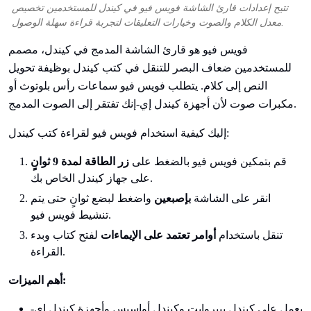
تتيح إعدادات قارئ الشاشة فويس فيو في كيندل للمستخدمين تخصيص
معدل الكلام والصوت وخيارات التعليقات لتجربة قراءة سهلة الوصول.
فويس فيو هو قارئ الشاشة المدمج في كيندل، مصمم
للمستخدمين ضعاف البصر للتنقل في كتب كيندل بوظيفة تحويل
النص إلى كلام. يتطلب فويس فيو سماعات رأس بلوتوث أو
مكبرات صوت لأن أجهزة كيندل إي-إنك تفتقر إلى الصوت المدمج.
إليك كيفية استخدام فويس فيو لقراءة كتب كيندل:
قم بتمكين فويس فيو بالضغط على
زر الطاقة لمدة 9 ثوانٍ
على جهاز كيندل الخاص بك.
انقر على الشاشة
بإصبعين
واضغط لبضع ثوانٍ حتى يتم
تنشيط فويس فيو.
تنقل باستخدام
أوامر تعتمد على الإيماءات
لفتح كتاب وبدء
القراءة.
أهم الميزات:
يعمل على كيندل بيبروايت وكيندل أواسيس وأجهزة كيندل إي-