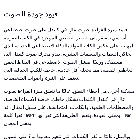
قيود جودة الصوت
تعتمد ميزة القراءة بصوت عالٍ في كيندل على صوت اصطناعي
أساسي، يفتقر إلى التعبير الطبيعي الموجود في الكتب الصوتية
المهنية. على عكس الكلام المولد بالذكاء الاصطناعي الحديث، الذي
يحاكي النغمات والتنغيمات البشرية، يبدو محرك صوت كيندل آليًا،
مسطحًا، ورتيبًا. يفشل الصوت الاصطناعي في التقاط العمق
العاطفي للقصة، مما يجعله أقل جاذبية، خاصة للكتب الخيالية التي
تعتمد على النبرة وأصوات الشخصيات.
مشكلة أخرى هي أخطاء النطق. غالبًا ما تنطق ميزة القراءة بصوت
عالٍ في كيندل الكلمات بشكل خاطئ، خاصة الأسماء الخاصة،
والمصطلحات العلمية، والكلمات المتجانسة. على سبيل المثال، قد
تقرأ كلمة "lead" بمعنى القيادة، بنفس الطريقة التي تقرأ بها "lead"
بمعنى المعدن.
وبالمثل، غالبًا ما تُقرأ الكلمات التي تتغير معانيها بناءً على السياق