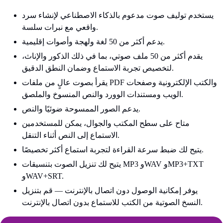
يستخدم توليف صوت مدعوم بالذكاء الاصطناعي لإنشاء سرد
واقعي مع نبرات سلسة.
يدعم أكثر من 50 لغة ولهجة وأصوات إقليمية.
يقدم أكثر من 50 ملف صوتي، بما في ذلك الذكور والإناث،
لتخصيص تجربة الاستماع وضمان النطق الدقيق.
يقرأ بصوت عالٍ من ملفات PDF والكتب الإلكترونية وصفحات
الويب ومستندات الوورد والنص المنسوخ والملصق.
يدعم الصور الممسوحة ضوئيًا والنص.
متاح على سطح المكتب والجوال، يمكن للمستخدمين
الاستماع إلى النص أثناء التنقل.
يتيح لك ضبط سرعة القراءة لتجربة استماع أكثر تخصيصًا.
يتيح لك تنزيل الصوت بتنسيقات MP3 وWAV وMP3+TXT
وWAV+SRT.
يوفر إمكانية الوصول دون اتصال بالإنترنت — قم بتنزيل
النسخ الصوتية من الكتب للاستماع بدون اتصال بالإنترنت.