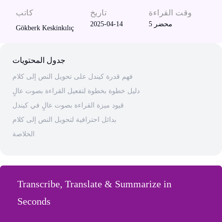
وقت القراءة
تاريخ
كاتب
محضر
5
2025-04-14
Gökberk Keskinkılıç
جدول المحتويات
فهم قدرة كيندل على تحويل النص إلى كلام
دليل خطوة بخطوة لتفعيل القراءة بصوت عالٍ
قيود ميزة القراءة بصوت عالٍ في كيندل
بدائل احترافية لتحويل النص إلى كلام
الخلاصة
Transcribe, Translate & Summarize in
Seconds