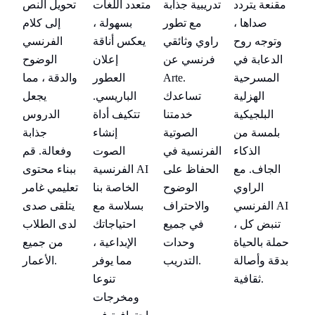
تدريبية جذابة
نص
مقنعة يتردد
متعدد اللغات
تحويل النص
مق
مع تطور
ام
صداها ،
بسهولة ،
إلى كلام
راوي وثائقي
ي
وتوجه روح
يعكس أناقة
الفرنسي
و
فرنسي عن
ح
الدعابة في
إعلان
الوضوح
ا
Arte.
ما
المسرحية
العطور
والدقة ، مما
تساعدك
ل
الهزلية
الباريسي.
يجعل
خدمتنا
س
البلجيكية
تتكيف أداة
الدروس
الصوتية
بة
بلمسة من
إنشاء
جذابة
الفرنسية في
قم
الذكاء
الصوت
وفعالة. قم
الحفاظ على
وى
الجاف. مع
الفرنسية AI
ببناء محتوى
الوضوح
مر
الراوي
الخاصة بنا
تعليمي غامر
والاحتراف
ى
الفرنسي AI
بسلاسة مع
يتلقى صدى
في جميع
اب
، تنبض كل
احتياجاتك
لدى الطلاب
وحدات
ع
حملة بالحياة
الإبداعية ،
من جميع
حم
التدريب.
بدقة وأصالة
مما يوفر
الأعمار.
بد
ثقافية.
تنوعا
ومخرجات