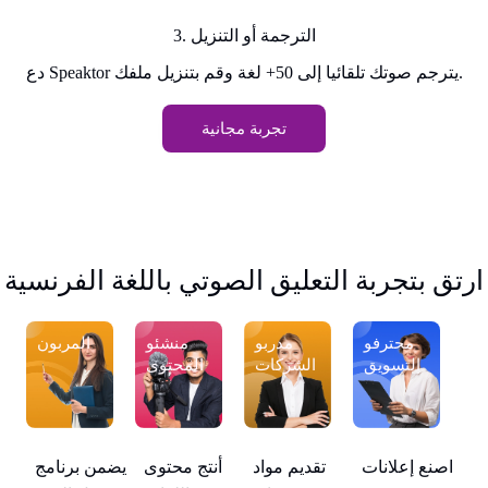
3. الترجمة أو التنزيل
دع Speaktor يترجم صوتك تلقائيا إلى 50+ لغة وقم بتنزيل ملفك.
تجربة مجانية
ارتق بتجربة التعليق الصوتي باللغة الفرنسية
ون
محترفو
مدربو
منشئو
المربون
التسويق
الشركات
المحتوى
تقديم مواد
مج
اصنع إعلانات
أنتج محتوى
يضمن برنامج
اصن