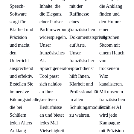
mit der
ng
Speech-
Inhalte, die
die Anklang
Sp
Raffinesse
Software
die Eleganz
finden und
So
eines
r
sorgt für
einer Pariser
den Humor
so
französischen
Klarheit und
Parfümwerbung
einer
Kl
Dokumentarsprechers
Präzision
widerspiegeln.
belgischen
Pr
auf Arte.
und macht
Unser
Sitcom mit
un
Unser
uch
den
französisches
einem Hauch
de
französischer
Unterricht
AI-
von
Un
Sprachdienst
ansprechend
Sprachgenerator-
trockenem
an
hilft Ihnen,
und effektiv.
Tool passt
Witz
un
Klarheit und
n.
Erstellen Sie
sich nahtlos
kanalisieren.
Er
Professionalität
em
immersive
an Ihre
Mit unserem
im
in allen
hen
Bildungsinhalte,
kreativen
französischen
Bi
Schulungsmodulen
I
die bei
Bedürfnisse
Erzähler AI
di
zu wahren.
Schülern
an und bietet
wird jede
Sc
e
jeden Alters
jedes Mal
Kampagne
je
ion
Anklang
Vielseitigkeit
mit Präzision
An