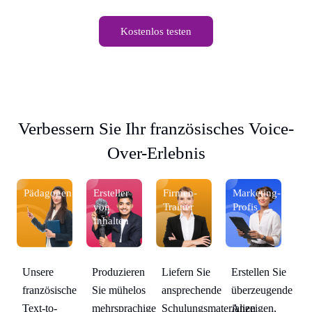
Kostenlos testen
Verbessern Sie Ihr französisches Voice-
Over-Erlebnis
-
Pädagogen
Ersteller
Firmen-
Marketing-
P
von
Trainer
Profis
Inhalten
Liefern Sie
ie
Unsere
Produzieren
Erstellen Sie
Un
ansprechende
nde
französische
Sie mühelos
überzeugende
fr
Schulungsmaterialien
Text-to-
mehrsprachige
Anzeigen,
Te