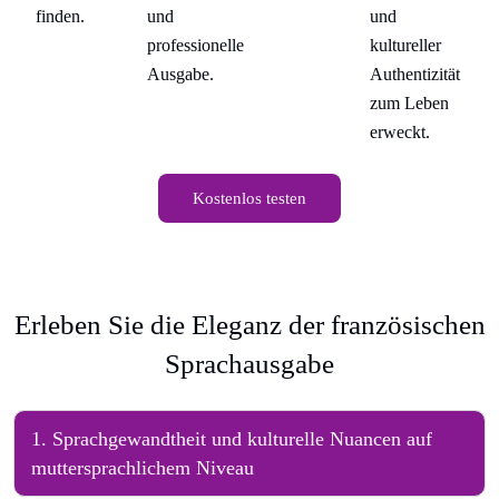
finden.
und
und
fi
professionelle
kultureller
tät
Ausgabe.
Authentizität
n
zum Leben
erweckt.
Kostenlos testen
Erleben Sie die Eleganz der französischen
Sprachausgabe
1
.
Sprachgewandtheit und kulturelle Nuancen auf
muttersprachlichem Niveau