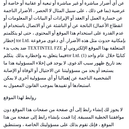
عن أي أضرار مباشرة أو غير مباشرة أو تبعية أو عقابية أو خاصة أو
عرضية (بما في ذلك ، على سبيل المثال لا الحصر ، الأضرار الناجمة
عن خسارة العمل أو العقد أو الإيرادات أو البيانات أو المعلومات أو
انقطاع الأعمال) الناتجة عن أو الناشئة عن أو الاتصال باستخدام أو
عدم القدرة على استخدام هذا الموقع أو المحتوى ، حتى لو
يتكلم
تم
إخطار tor Ltd. بإمكانية حدوث مثل هذه الأضرار. أي دعوى مرفوعة
TEXTINTEL FZE المتعلقة بهذا الموقع الإلكتروني أو
يجب بدء
ضد
tor Ltd. كتابيًا خلال عام واحد (1)
فيما يتعلق به وإخطاره بذلك
يتكلم
بعد تاريخ ظهور سبب الدعوى. لا يوجد في إخلاء المسؤولية هذا ما
يستبعد أو يحد من مسؤوليتنا عن الاحتيال أو الوفاة أو الإصابة
الشخصية الناجمة عن إهمالنا أو أي مسؤولية أخرى لا يمكن
استبعادها أو تقييدها بموجب القانون المعمول به.
روابط لهذا الموقع
لا يجوز لك إنشاء رابط إلى أي صفحة من صفحات هذا الموقع دون
موافقتنا الخطية المسبقة. إذا قمت بإنشاء رابط إلى صفحة من هذا
الموقع ، فإنك تقوم بذلك على مسؤوليتك الخاصة ، وستنطبق