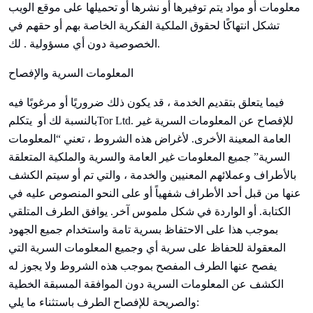
معلومات أو مواد يتم توفيرها أو نشرها أو تحميلها على موقع الويب
تشكل انتهاكًا لحقوق الملكية الفكرية الخاصة بهم أو حقهم في
لك.
الخصوصية دون أي مسؤولية
.
المعلومات السرية والإفصاح
فيما يتعلق بتقديم الخدمة ، قد يكون ذلك ضروريًا أو مرغوبًا فيه
Tor Ltd. للإفصاح عن المعلومات السرية غير
بالنسبة لك أو
يتكلم
العامة المعينة الأخرى. لأغراض هذه الشروط ، تعني “المعلومات
السرية” جميع المعلومات غير العامة والسرية والملكية المتعلقة
بالأطراف وعملائهم المعنيين والخدمة ، والتي تم أو سيتم الكشف
عنها من قبل أحد الأطراف شفهياً أو على النحو المنصوص عليه في
الكتابة. أو الواردة في شكل ملموس آخر. يوافق الطرف المتلقي
بموجب هذا على الاحتفاظ بسرية تامة واستخدام جميع الجهود
المعقولة للحفاظ على سرية أي وجميع المعلومات السرية التي
يفصح عنها الطرف المفصح بموجب هذه الشروط ولا يجوز له
الكشف عن المعلومات السرية دون الموافقة المسبقة الخطية
والصريحة للإفصاح الطرف باستثناء ما يلي: