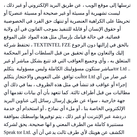
ترسلها إلى موقع الويب ، عن طريق البريد الإلكتروني أو غير ذلك ،
ليست تشهيرية أو مسيئة أو غير صحيحة أو مسيئة عنصريًا أو
تحريضًا على الكراهية العنصرية أو تنتهك حق الفرد في الخصوصية
أو حقوق الإنسان أو قابلة للتنفيذ بموجب القانون في أي ولاية
قضائية. في حالة قيامك بإرسال مثل هذه المواد على الموقع
TEXTINTEL FZE بالحق في إزالتها دون الرجوع
تحتفظ شركة
،
إليك والتعاون مع أي تحقيق من قبل السلطات أو أمر المحكمة
المتعلق به ، وأي وجميع العواقب التي قد تتبع بشكل مباشر أو غير
tor Ltd ..
مباشر ستكون مسؤوليتك الكاملة وليس مسؤولية
يتكلم
tor Ltd غير ضار من أي
أنت توافق على التعويض والاحتجاز
يتكلم
إجراء أو عواقب قد تنشأ في مثل هذه الظروف ، بما في ذلك أي
مطالبات من قبل أطراف ثالثة. كما تتعهد بأن أي بيانات تقدمها أي
جهة خارجية ، سواء عن طريق إرسال رسائل إلى عناوين البريد
الإلكتروني الخاصة بنا ، أو ملء أي نماذج ، أو استخدام أي خدمة
دردشة عبر الإنترنت أو غير ذلك ، يتم توفيرها بواسطتك بموافقة
مستنيرة كاملة من الطرف المعني و انها صحيحة.
يحق لشركة
Speak tor Ltd. الكشف عن هويتك لأي طرف ثالث يدعي أن أي