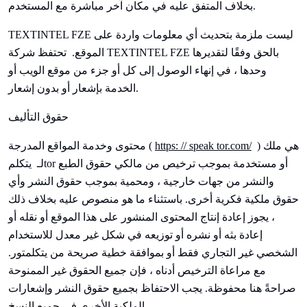
بخلاف المتفق عليه في مكان آخر مباشرة مع المستخدم.
TEXTINTEL FZE ليست ملزمة بتحديث أي معلومات واردة على
TEXTINTEL FZE بالحق وفقًا لتقديرها
تحتفظ شركة
الموقع.
وحدها ، في إنهاء الوصول إلى كل أو جزء من موقع الويب أو
الخدمة بإشعار أو بدون إشعار.
حقوق التأليف
) هي ملك
tor.com/
speak
https: //
محتوى وخدمة المواقع المدرجة (
tor أو مستخدمة بموجب ترخيص من مالكي حقوق الطبع
لـ
يتكلم
والنشر من جهات خارجية ، ومحمية بموجب حقوق النشر وأي
حقوق ملكية فكرية أخرى. باستثناء ما هو منصوص عليه بخلاف ذلك
، يجوز إعادة إنتاج المحتوى المنشور على هذا الموقع أو نقله أو
إعادة بثه أو نشره أو توزيعه في شكل غير معدل للاستخدام
الشخصي غير التجاري فقط أو بموافقة خطية صريحة من
يتكلم
تور.
مع مراعاة الترخيص أدناه ، فإن جميع الحقوق غير الممنوحة
صراحةً هنا محفوظة. يجب الاحتفاظ بجميع حقوق النشر وإشعارات
الملكية الأخرى في جميع النسخ.