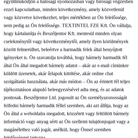
együttműködjön a hatósági nyomozásban vagy bírósági végzésben
ezzel kapcsolatban, minden következmény, amely közvetlenül
vagy közvetve következhet, teljes mértékben az Ön felelőssége,
nem pedig az Ön felelőssége.
TEXTINTEL FZE Kft. Ön vállalja,
hogy kártalanítja és
Beszéljen
tor Kft. mentesül minden olyan
cselekménytől vagy következménytől, amely ilyen körülmények
között felmerülhet, beleértve a harmadik felek által benyújtott
igényeket is. Ön szavatolja továbbá, hogy bármely harmadik fél
által Ön által megadott bármely adatot – akár az e-mail címünkre
küldött üzenetek, akár űrlapok kitöltése, akár online chat
szolgáltatás használata, akár más módon – Ön az érintett fél teljes
tájékoztatáson alapuló beleegyezésével adta meg, és az adatok
pontosak.
Beszéljen
tor Ltd. jogosult az Ön személyazonosságát
felfedni bármely harmadik féllel szemben, aki azt állítja, hogy az
Ön által a weboldalra megadott, közzétett vagy feltöltött bármely
információ vagy anyag sérti az Ön szellemi tulajdonjogait vagy a
magánélethez való jogát, anélkül, hogy Önnel szemben
felelősséggel tartozna.