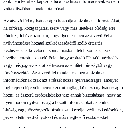
akik nem kerültek kapcsolatba a bizalmas információval, és nem
voltak tisztában annak tartalmával.
Az átvevő Fél nyilvánosságra hozhatja a bizalmas információkat,
ha bíróság, közigazgatási szerv vagy más illetékes bíróság erre
kötelezi, feltéve azonban, hogy ilyen esetben az átvevő Fél a
nyilvánosságra hozatal szükségességéről szóló értesítés
kézhezvételét követően azonnal írásban, telefaxon és éjszakai
levélben értesíti az átadó Felet, hogy az átadó Fél védintézkedést
vagy más jogorvoslatot kérhessen az említett bíróságtól vagy
törvényszéktől. Az átvevő fél minden esetben a bizalmas
információknak csak azt a részét hozza nyilvánosságra, amelyet
jogi képviselője véleménye szerint jogilag kötelező nyilvánosságra
hozni, és ésszerű erőfeszítéseket tesz annak biztosítására, hogy az
ilyen módon nyilvánosságra hozott információkat az említett
bíróság vagy törvényszék bizalmasan kezelje, védintézkedésekkel,
pecsét alatti beadványokkal és más megfelelő eszközökkel.