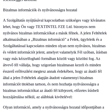
Bizalmas információk és nyilvánosságra hozatal
A Szolgáltatás nyújtásával kapcsolatban szükséges vagy kívánatos
lehet, hogy Ön vagy
TEXTINTEL FZE Ltd. bizonyos nem
nyilvános bizalmas információkat a másik félnek. A jelen Feltételek
alkalmazásában a „Bizalmas információ” a Felek, ügyfeleik és a
Szolgáltatással kapcsolatos minden olyan nem nyilvános, bizalmas
és védett információt jelent, amelyet valamelyik Fél szóban, írásban
vagy más kézzelfogható formában közölt vagy közölni fog. Az
átvevő fél vállalja, hogy szigorúan bizalmasan kezeli és minden
ésszerű erőfeszítést megtesz annak érdekében, hogy az átadó fél
által a jelen Feltételek alapján átadott valamennyi bizalmas
információt titokban tartson, és nem hozhatja nyilvánosságra a
bizalmas információkat az átadó fél kifejezett, előzetes írásbeli
hozzájárulása nélkül, az alábbiak kivételével:
Olyan információ, amely a nyilvánosságra hozatal időpontjában a