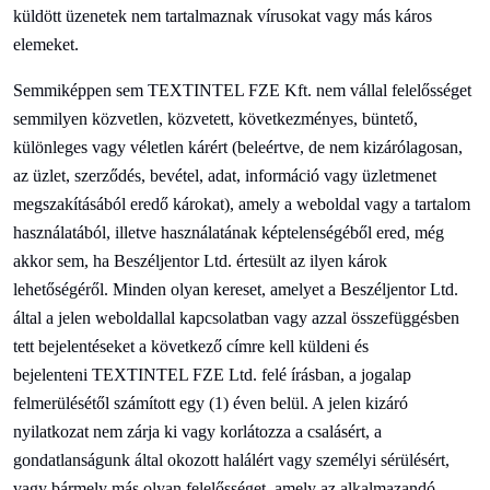
küldött üzenetek nem tartalmaznak vírusokat vagy más káros
elemeket.
Semmiképpen sem
TEXTINTEL FZE Kft. nem vállal felelősséget
semmilyen közvetlen, közvetett, következményes, büntető,
különleges vagy véletlen kárért (beleértve, de nem kizárólagosan,
az üzlet, szerződés, bevétel, adat, információ vagy üzletmenet
megszakításából eredő károkat), amely a weboldal vagy a tartalom
használatából, illetve használatának képtelenségéből ered, még
akkor sem, ha
Beszéljen
tor Ltd. értesült az ilyen károk
lehetőségéről. Minden olyan kereset, amelyet a
Beszéljen
tor Ltd.
által a jelen weboldallal kapcsolatban vagy azzal összefüggésben
tett bejelentéseket a következő címre kell küldeni és
bejelenteni
TEXTINTEL FZE Ltd. felé írásban, a jogalap
felmerülésétől számított egy (1) éven belül. A jelen kizáró
nyilatkozat nem zárja ki vagy korlátozza a csalásért, a
gondatlanságunk által okozott halálért vagy személyi sérülésért,
vagy bármely más olyan felelősséget, amely az alkalmazandó