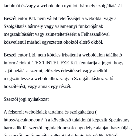
tartalmát és/vagy a weboldalon nyújtott bármely szolgáltatását.
Beszéljen
tor Kft. nem vállal felelősséget a weboldal vagy a
Szolgáltatás bármely vagy valamennyi funkciójának
megszakításáért vagy szüneteltetéséért a Felhasználóval
közvetlenül máshol egyeztetett okoktól eltérő okból.
Beszéljen
tor Ltd. nem köteles frissíteni a weboldalon található
információkat.
TEXTINTEL FZE Kft. fenntartja a jogot, hogy
saját belátása szerint, előzetes értesítéssel vagy anélkül
megszüntesse a weboldalhoz vagy a Szolgáltatáshoz való
hozzáférést, vagy annak egy részét.
Szerzői jogi nyilatkozat
A felsorolt weboldalak tartalma és szolgáltatása (
https://speaktor.com/
) a következő tulajdonát képezik
Speak
vagy
harmadik fél szerzői jogtulajdonosok engedélye alapján használják,
és szerzői jog és egyéb szellemi tulajdonjogok védik. Eltérő