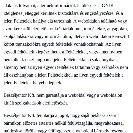
alakítás
folyamat, a termékinformációk letöltése és a GYIK
ideiglenes jelleggel kerülnek biztosításra és engedélyezésre, és a
jelen Feltételek hatálya alá tartoznak. A weboldalon található vagy
azon keresztül elérhető konkrét tartalomra, termékekre, anyagokra,
szolgáltatásokra vagy információkra, illetve a weboldalon keresztül
kötött tranzakciókra egyedi feltételek vonatkozhatnak. Az ilyen
egyedi feltételek kiegészíthetik a Feltételeket, vagy amennyiben
nem állnak összhangban a jelen Feltételekkel, csak annyiban,
amennyiben az ilyen egyedi feltételek tartalma vagy szándéka nem
áll összhangban a jelen Feltételekkel, az ilyen egyedi feltételek a
jelen Feltételek helyébe lépnek.
Beszéljen
tor Kft. nem garantálja a weboldal vagy a weboldalon
kínált szolgáltatások elérhetőségét.
Beszéljen
tor Kft. fenntartja a jogot, hogy saját belátása szerint
bármikor, előzetes értesítés nélkül felülvizsgálja, megváltoztassa,
módosítsa, törölje vagy felfüggessze a weboldal bármely részének