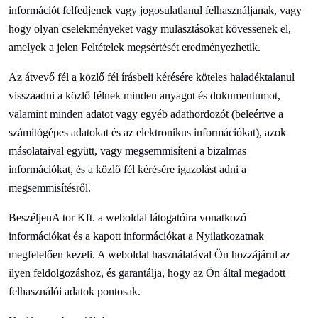
információt felfedjenek vagy jogosulatlanul felhasználjanak, vagy
hogy olyan cselekményeket vagy mulasztásokat kövessenek el,
amelyek a jelen Feltételek megsértését eredményezhetik.
Az átvevő fél a közlő fél írásbeli kérésére köteles haladéktalanul
visszaadni a közlő félnek minden anyagot és dokumentumot,
valamint minden adatot vagy egyéb adathordozót (beleértve a
számítógépes adatokat és az elektronikus információkat), azok
másolataival együtt, vagy megsemmisíteni a bizalmas
információkat, és a közlő fél kérésére igazolást adni a
megsemmisítésről.
Beszéljen
A tor Kft. a weboldal látogatóira vonatkozó
információkat és a kapott információkat a Nyilatkozatnak
megfelelően kezeli. A weboldal használatával Ön hozzájárul az
ilyen feldolgozáshoz, és garantálja, hogy az Ön által megadott
felhasználói adatok pontosak.