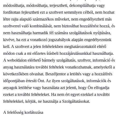
módosíthatja, módosíthatja, terjesztheti, dekompilálhatja vagy
fordítottan fejlesztheti ezt a szoftvert semmilyen célból, nem hozhat
létre rajta alapuló származékos műveket, nem engedélyezheti más
szoftverrel való kombinálását, nem biztosíthat hozzáférést hozzá, és
nem használhatja harmadik fél számára szolgáltatások nyújtására,
kivéve, ha ezt a vonatkozó jogszabályok alapján engedélyeznünk
kell. A szoftvert a jelen feltételekben meghatározottaktól eltérő
módon csak a mi előzetes írásbeli hozzájárulásunkkal használhatja.
A weboldalon elérhető bármely szolgáltatás, szoftver, információ és
anyag használatára további feltételek vonatkozhatnak, amelyekről a
következőkben olvashat.
Beszéljen
tor a letöltés vagy a hozzáférés
időpontjában értesíti Önt. Az ilyen szolgáltatások, információk és
anyagok letöltése vagy használata azt jelenti, hogy Ön elfogadja
ezeket a további feltételeket. Ha nem ért egyet ezekkel a további
feltételekkel, kérjük, ne használja a Szolgáltatásokat.
A felelősség korlátozása