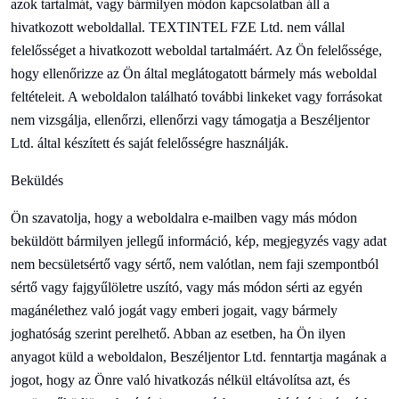
azok tartalmát, vagy bármilyen módon kapcsolatban áll a
hivatkozott weboldallal.
TEXTINTEL FZE Ltd. nem vállal
felelősséget a hivatkozott weboldal tartalmáért. Az Ön felelőssége,
hogy ellenőrizze az Ön által meglátogatott bármely más weboldal
feltételeit. A weboldalon található további linkeket vagy forrásokat
nem vizsgálja, ellenőrzi, ellenőrzi vagy támogatja a
Beszéljen
tor
Ltd. által készített és saját felelősségre használják.
Beküldés
Ön szavatolja, hogy a weboldalra e-mailben vagy más módon
beküldött bármilyen jellegű információ, kép, megjegyzés vagy adat
nem becsületsértő vagy sértő, nem valótlan, nem faji szempontból
sértő vagy fajgyűlöletre uszító, vagy más módon sérti az egyén
magánélethez való jogát vagy emberi jogait, vagy bármely
joghatóság szerint perelhető. Abban az esetben, ha Ön ilyen
anyagot küld a weboldalon,
Beszéljen
tor Ltd. fenntartja magának a
jogot, hogy az Önre való hivatkozás nélkül eltávolítsa azt, és