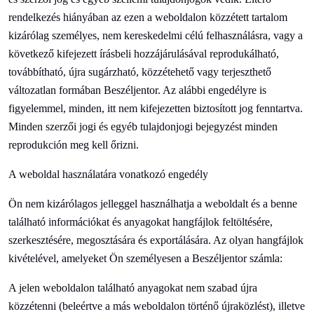
rendelkezés hiányában az ezen a weboldalon közzétett tartalom
kizárólag személyes, nem kereskedelmi célú felhasználásra, vagy a
következő kifejezett írásbeli hozzájárulásával reprodukálható,
továbbítható, újra sugárzható, közzétehető vagy terjeszthető
változatlan formában
Beszéljen
tor. Az alábbi engedélyre is
figyelemmel, minden, itt nem kifejezetten biztosított jog fenntartva.
Minden szerzői jogi és egyéb tulajdonjogi bejegyzést minden
reprodukción meg kell őrizni.
A weboldal használatára vonatkozó engedély
Ön nem kizárólagos jelleggel használhatja a weboldalt és a benne
található információkat és anyagokat hangfájlok feltöltésére,
szerkesztésére, megosztására és exportálására. Az olyan hangfájlok
kivételével, amelyeket Ön személyesen a
Beszéljen
tor számla:
A jelen weboldalon található anyagokat nem szabad újra
közzétenni (beleértve a más weboldalon történő újraközlést), illetve