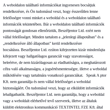
A weboldalon található információkat ingyenesen bocsátjuk
rendelkezésre, és Ön tudomásul veszi, hogy ésszerűtlen lenne
felelősségre vonni minket a weboldal és a weboldalon található
információk tekintetében. Bár a weboldalon található információk
pontosságát gondosan ellenőriztük,
Beszéljen
tor Ltd. ezért nem
vállal felelősséget. Minden tartalom a „jelenlegi állapotában” és a
„rendelkezésre álló állapotban” kerül rendelkezésre
bocsátásra.
Beszéljen
tor Ltd. ezúton kifejezetten kizár mindenfajta
kifejezett vagy hallgatólagos garanciát vagy szavatosságot,
beleértve, de nem kizárólagosan az eladhatóságra, a meghatározott
célra való alkalmasságra, a jogsértésmentességre, illetve a weboldal
működésére vagy tartalmára vonatkozó garanciákat.
Speak
A ptor
Kft. nem garantálja és nem vállal felelősséget a weboldal
biztonságáért. Ön tudomásul veszi, hogy az elküldött információk
lehallgathatók.
Beszéljen
tor Ltd. nem garantálja, hogy a weboldal
vagy a weboldalt elérhetővé tevő szerverek, illetve az általuk
küldött elektronikus kommunikáció
TEXTINTEL FZE Kft. által