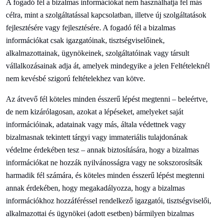
A fogadó fél a bizalmas információkat nem használhatja fel más
célra, mint a szolgáltatással kapcsolatban, illetve új szolgáltatások
fejlesztésére vagy fejlesztésére. A fogadó fél a bizalmas
információkat csak igazgatóinak, tisztségviselőinek,
alkalmazottainak, ügynökeinek, szolgáltatóinak vagy társult
vállalkozásainak adja át, amelyek mindegyike a jelen Feltételeknél
nem kevésbé szigorú feltételekhez van kötve.
Az átvevő fél köteles minden ésszerű lépést megtenni – beleértve,
de nem kizárólagosan, azokat a lépéseket, amelyeket saját
információinak, adatainak vagy más, általa védettnek vagy
bizalmasnak tekintett tárgyi vagy immateriális tulajdonának
védelme érdekében tesz – annak biztosítására, hogy a bizalmas
információkat ne hozzák nyilvánosságra vagy ne sokszorosítsák
harmadik fél számára, és köteles minden ésszerű lépést megtenni
annak érdekében, hogy megakadályozza, hogy a bizalmas
információkhoz hozzáféréssel rendelkező igazgatói, tisztségviselői,
alkalmazottai és ügynökei (adott esetben) bármilyen bizalmas