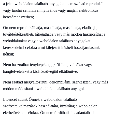
a jelen weboldalon található anyagokat nem szabad reprodukálni
vagy tárolni semmilyen nyilvános vagy magán elektronikus
keresőrendszerben;
Ön nem reprodukálhatja, másolhatja, másolhatja, eladhatja,
továbbértékesítheti, látogathatja vagy más módon hasznosíthatja
weboldalunkat vagy a weboldalon található anyagokat
kereskedelmi célokra a mi kifejezett írásbeli hozzájárulásunk
nélkül;
Nem használhat fényképeket, grafikákat, videókat vagy
hangfelvételeket a kísérőszövegtől elkülönítve.
Nem szabad megváltoztatni, dekompilálni, szerkeszteni vagy más
módon módosítani a weboldalon található anyagokat.
Licencet adunk Önnek a weboldalon található
szoftveralkalmazások használatára, kizárólag a weboldalon
elérhetővé tett célokra. Ön nem fordíthatja le, adaptálhatja,