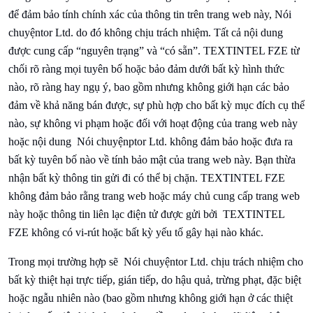
để đảm bảo tính chính xác của thông tin trên trang web này,
Nói
chuyện
tor Ltd. do đó không chịu trách nhiệm. Tất cả nội dung
được cung cấp “nguyên trạng” và “có sẵn”.
TEXTINTEL FZE từ
chối rõ ràng mọi tuyên bố hoặc bảo đảm dưới bất kỳ hình thức
nào, rõ ràng hay ngụ ý, bao gồm nhưng không giới hạn các bảo
đảm về khả năng bán được, sự phù hợp cho bất kỳ mục đích cụ thể
nào, sự không vi phạm hoặc đối với hoạt động của trang web này
hoặc nội dung
Nói chuyện
ptor Ltd. không đảm bảo hoặc đưa ra
bất kỳ tuyên bố nào về tính bảo mật của trang web này. Bạn thừa
nhận bất kỳ thông tin gửi đi có thể bị chặn.
TEXTINTEL FZE
không đảm bảo rằng trang web hoặc máy chủ cung cấp trang web
này hoặc thông tin liên lạc điện tử được gửi bởi
TEXTINTEL
FZE không có vi-rút hoặc bất kỳ yếu tố gây hại nào khác.
Trong mọi trường hợp sẽ
Nói chuyện
tor Ltd. chịu trách nhiệm cho
bất kỳ thiệt hại trực tiếp, gián tiếp, do hậu quả, trừng phạt, đặc biệt
hoặc ngẫu nhiên nào (bao gồm nhưng không giới hạn ở các thiệt