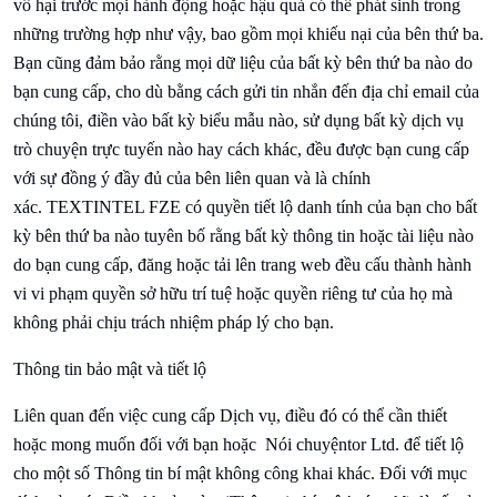
vô hại trước mọi hành động hoặc hậu quả có thể phát sinh trong
những trường hợp như vậy, bao gồm mọi khiếu nại của bên thứ ba.
Bạn cũng đảm bảo rằng mọi dữ liệu của bất kỳ bên thứ ba nào do
bạn cung cấp, cho dù bằng cách gửi tin nhắn đến địa chỉ email của
chúng tôi, điền vào bất kỳ biểu mẫu nào, sử dụng bất kỳ dịch vụ
trò chuyện trực tuyến nào hay cách khác, đều được bạn cung cấp
với sự đồng ý đầy đủ của bên liên quan và là chính
xác.
TEXTINTEL FZE có quyền tiết lộ danh tính của bạn cho bất
kỳ bên thứ ba nào tuyên bố rằng bất kỳ thông tin hoặc tài liệu nào
do bạn cung cấp, đăng hoặc tải lên trang web đều cấu thành hành
vi vi phạm quyền sở hữu trí tuệ hoặc quyền riêng tư của họ mà
không phải chịu trách nhiệm pháp lý cho bạn.
Thông tin bảo mật và tiết lộ
Liên quan đến việc cung cấp Dịch vụ, điều đó có thể cần thiết
hoặc mong muốn đối với bạn hoặc
Nói chuyện
tor Ltd. để tiết lộ
cho một số Thông tin bí mật không công khai khác. Đối với mục