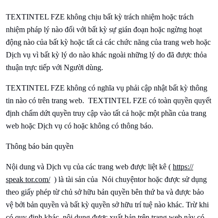
TEXTINTEL FZE không chịu bất kỳ trách nhiệm hoặc trách
nhiệm pháp lý nào đối với bất kỳ sự gián đoạn hoặc ngừng hoạt
động nào của bất kỳ hoặc tất cả các chức năng của trang web hoặc
Dịch vụ vì bất kỳ lý do nào khác ngoài những lý do đã được thỏa
thuận trực tiếp với Người dùng.
TEXTINTEL FZE không có nghĩa vụ phải cập nhật bất kỳ thông
tin nào có trên trang web.
TEXTINTEL FZE có toàn quyền quyết
định chấm dứt quyền truy cập vào tất cả hoặc một phần của trang
web hoặc Dịch vụ có hoặc không có thông báo.
Thông báo bản quyền
Nội dung và Dịch vụ của các trang web được liệt kê (
https://
speak
tor.com/
) là tài sản của
Nói chuyện
tor hoặc được sử dụng
theo giấy phép từ chủ sở hữu bản quyền bên thứ ba và được bảo
vệ bởi bản quyền và bất kỳ quyền sở hữu trí tuệ nào khác. Trừ khi
có quy định khác, nội dung được xuất bản trên trang web này có