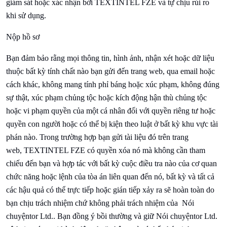
giám sát hoặc xác nhận bởi
TEXTINTEL FZE và tự chịu rủi ro
khi sử dụng.
Nộp hồ sơ
Bạn đảm bảo rằng mọi thông tin, hình ảnh, nhận xét hoặc dữ liệu
thuộc bất kỳ tính chất nào bạn gửi đến trang web, qua email hoặc
cách khác, không mang tính phỉ báng hoặc xúc phạm, không đúng
sự thật, xúc phạm chủng tộc hoặc kích động hận thù chủng tộc
hoặc vi phạm quyền của một cá nhân đối với quyền riêng tư hoặc
quyền con người hoặc có thể bị kiện theo luật ở bất kỳ khu vực tài
phán nào. Trong trường hợp bạn gửi tài liệu đó trên trang
web,
TEXTINTEL FZE có quyền xóa nó mà không cần tham
chiếu đến bạn và hợp tác với bất kỳ cuộc điều tra nào của cơ quan
chức năng hoặc lệnh của tòa án liên quan đến nó, bất kỳ và tất cả
các hậu quả có thể trực tiếp hoặc gián tiếp xảy ra sẽ hoàn toàn do
bạn chịu trách nhiệm chứ không phải trách nhiệm của
Nói
chuyện
tor Ltd.. Bạn đồng ý bồi thường và giữ
Nói chuyện
tor Ltd.