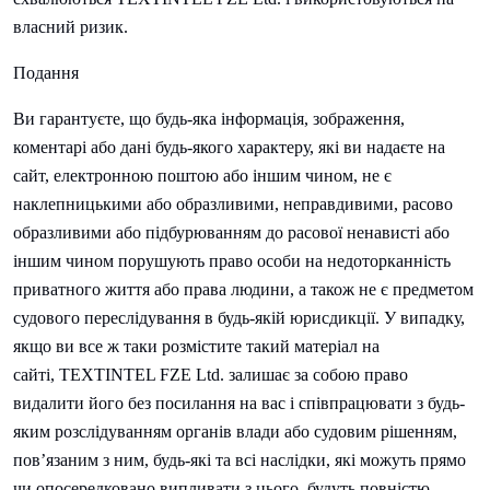
власний ризик.
Подання
Ви гарантуєте, що будь-яка інформація, зображення,
коментарі або дані будь-якого характеру, які ви надаєте на
сайт, електронною поштою або іншим чином, не є
наклепницькими або образливими, неправдивими, расово
образливими або підбурюванням до расової ненависті або
іншим чином порушують право особи на недоторканність
приватного життя або права людини, а також не є предметом
судового переслідування в будь-якій юрисдикції. У випадку,
якщо ви все ж таки розмістите такий матеріал на
сайті,
TEXTINTEL FZE Ltd. залишає за собою право
видалити його без посилання на вас і співпрацювати з будь-
яким розслідуванням органів влади або судовим рішенням,
пов’язаним з ним, будь-які та всі наслідки, які можуть прямо
чи опосередковано випливати з цього, будуть повністю