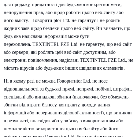
для продажу, придатності для будь-якої конкретної мети,
непорушення прав, або щодо роботи цього веб-сайту або
його вмісту.
Говорити
ptor Ltd. не гарантує і не робить
жодних заяв щодо безпеки цього веб-сайту. Ви визнаєте, що
будь-яка надіслана інформація може бути
перехоплена.
TEXTINTEL FZE Ltd. не гарантує, що веб-сайт
або сервери, які роблять цей веб-сайт доступним, або
електронні повідомлення, надіслані
TEXTINTEL FZE Ltd., не
містять вірусів або будь-яких інших шкідливих елементів.
Ні в якому разі не можна
Говорити
tor Ltd. не несе
відповідальності за будь-які прямі, непрямі, побічні, штрафні,
спеціальні або випадкові збитки (включаючи, без обмежень,
збитки від втрати бізнесу, контракту, доходу, даних,
інформації або переривання ділової активності), що виникли
в результаті, внаслідок або у зв’язку з використанням або
неможливістю використання цього веб-сайту або його
вмісту, навіть якщо
Говори.
tor Ltd. було повідомлено про