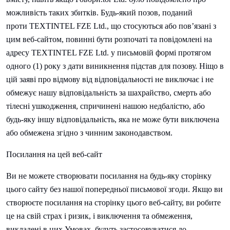
можливість таких збитків. Будь-який позов, поданий
проти
TEXTINTEL FZE Ltd., що стосуються або пов’язані з
цим веб-сайтом, повинні бути розпочаті та повідомлені на
адресу
TEXTINTEL FZE Ltd. у письмовій формі протягом
одного (1) року з дати виникнення підстав для позову. Ніщо в
цій заяві про відмову від відповідальності не виключає і не
обмежує нашу відповідальність за шахрайство, смерть або
тілесні ушкодження, спричинені нашою недбалістю, або
будь-яку іншу відповідальність, яка не може бути виключена
або обмежена згідно з чинним законодавством.
Посилання на цей веб-сайт
Ви не можете створювати посилання на будь-яку сторінку
цього сайту без нашої попередньої письмової згоди. Якщо ви
створюєте посилання на сторінку цього веб-сайту, ви робите
це на свій страх і ризик, і виключення та обмеження,
викладені в цих Умовах, будуть застосовуватися до