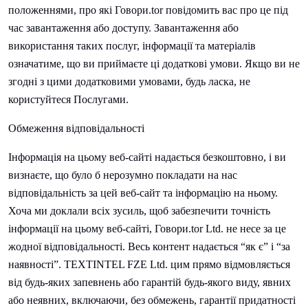
положеннями, про які
Говори.
tor повідомить вас про це під
час завантаження або доступу. Завантаження або
використання таких послуг, інформації та матеріалів
означатиме, що ви приймаєте ці додаткові умови. Якщо ви не
згодні з цими додатковими умовами, будь ласка, не
користуйтеся Послугами.
Обмеження відповідальності
Інформація на цьому веб-сайті надається безкоштовно, і ви
визнаєте, що було б нерозумно покладати на нас
відповідальність за цей веб-сайт та інформацію на ньому.
Хоча ми доклали всіх зусиль, щоб забезпечити точність
інформації на цьому веб-сайті,
Говори.
tor Ltd. не несе за це
жодної відповідальності. Весь контент надається “як є” і “за
наявності”.
TEXTINTEL FZE Ltd. цим прямо відмовляється
від будь-яких запевнень або гарантій будь-якого виду, явних
або неявних, включаючи, без обмежень, гарантії придатності