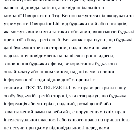
вашою відповідальністю, а не відповідальністю
компанії
Говорити
тор Лтд. Ви погоджуєтеся відшкодувати та
утримувати
Говори.
tor Ltd. від будь-яких дій або наслідків,
які можуть виникнути за таких обставин, включаючи будь-які
претензії з боку третіх осіб. Ви також гарантуєте, що будь-які
дані будь-якої третьої сторони, надані вами шляхом
надсилання повідомлень на наші електронні адреси,
заповнення будь-яких форм, використання будь-якого
онлайн-чату або іншим чином, надані вами з повної
інформованої згоди відповідної сторони і є
точними.
TEXTINTEL FZE Ltd. має право розкрити вашу
особу будь-якій третій стороні, яка стверджує, що будь-яка
інформація або матеріал, наданий, розміщений або
завантажений вами на веб-сайт, є порушенням їхніх прав
інтелектуальної власності або їхнього права на приватність,
не несучи при цьому відповідальності перед вами.