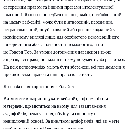
авторським правом та іншими правами інтелектуальної
власності. Якщо не передбачено інше, вміст, опублікований
на цьому веб-сайті, може бути відтворений, переданий,
ретрансльований, опублікований або розповсюджений у
незміненому вигляді лише для особистого некомерційного
використання або за наявності письмової згоди на
це
Говори.
Тор. За умови дотримання наведеної нижче
ліцензії, всі права, не надані в цьому документі, зберігаються.
На всіх репродукціях мають бути збережені всі повідомлення
про авторське право та інші права власності.
Ліцензія на використання веб-сайту
Ви можете використовувати веб-сайт, інформацію та
матеріали, що містяться на ньому, для завантаження
аудіофайлів, редагування, обміну та експорту на
невиключній основі. За винятком аудіофайлів, які ви маєте
особисто на своєму
Говорити
на рахунок: