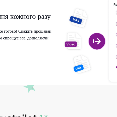
ння кожного разу
все готово! Скажіть прощавай
or спрощує все, дозволяючи
4.8