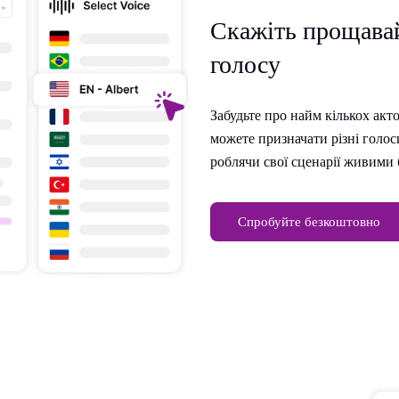
Скажіть прощавай
голосу
Забудьте про найм кількох акто
можете призначати різні голос
роблячи свої сценарії живими 
Спробуйте безкоштовно