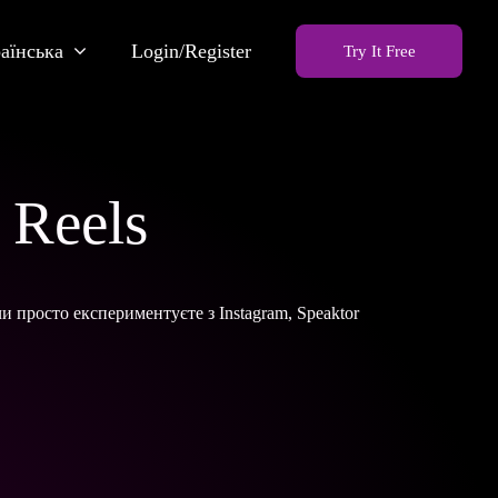
аїнська
Login/Register
Try It Free
 Reels
и просто експериментуєте з Instagram, Speaktor