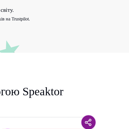
світу.
в на Trustpilot.
огою Speaktor