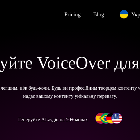
Pricing
Blog
Укр
уйте VoiceOver для
 легшим, ніж будь-коли. Будь ви професійним творцем контенту ч
надає вашому контенту унікальну перевагу.
Генеруйте AI-аудіо на 50+ мовах