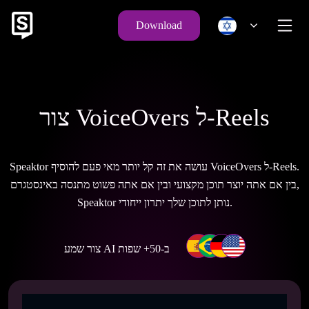
Download
צור VoiceOvers ל-Reels
Speaktor עושה את זה קל יותר מאי פעם להוסיף VoiceOvers ל-Reels.
בין אם אתה יוצר תוכן מקצועי ובין אם אתה פשוט מתנסה באינסטגרם,
Speaktor נותן לתוכן שלך יתרון ייחודי.
צור שמע AI ב-50+ שפות