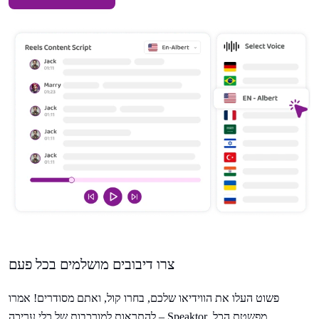
צרו דיבובים מושלמים בכל פעם
פשוט העלו את הווידיאו שלכם, בחרו קול, ואתם מסודרים! אמרו
להתראות למורכבות של כלי עריכה – Speaktor מפשטת הכל,