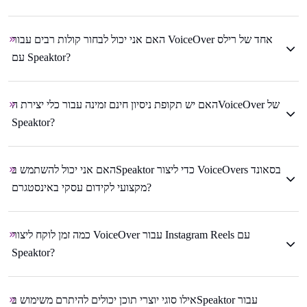
האם אני יכול לבחור קולות רבים עבור VoiceOver אחד של רילס
עם Speaktor?
האם יש תקופת ניסיון חינם זמינה עבור כלי יצירת הVoiceOver של
Speaktor?
האם אני יכול להשתמש בSpeaktor כדי ליצור VoiceOvers בסאונד
מקצועי לקידום עסקי באינסטגרם?
כמה זמן לוקח ליצור VoiceOver עבור Instagram Reels עם
Speaktor?
אילו סוגי יוצרי תוכן יכולים להיתרם משימוש בSpeaktor עבור