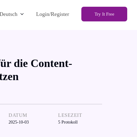
Deutsch
Login/Register
Try It Free
ür die Content-
tzen
DATUM
LESEZEIT
2025-10-03
5
Protokoll