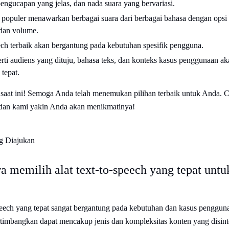
pengucapan yang jelas, dan nada suara yang bervariasi.
 populer menawarkan berbagai suara dari berbagai bahasa dengan opsi
 dan volume.
ech terbaik akan bergantung pada kebutuhan spesifik pengguna.
erti audiens yang dituju, bahasa teks, dan konteks kasus penggunaan 
tepat.
uk saat ini! Semoga Anda telah menemukan pilihan terbaik untuk Anda. 
g dan kami yakin Anda akan menikmatinya!
g Diajukan
 memilih alat text-to-speech yang tepat unt
speech yang tepat sangat bergantung pada kebutuhan dan kasus penggu
rtimbangkan dapat mencakup jenis dan kompleksitas konten yang disinte