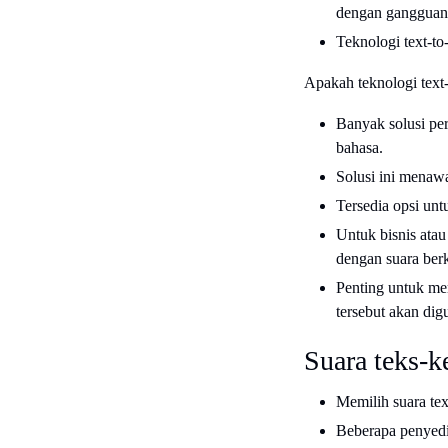
dengan gangguan 
Teknologi text-to-
Apakah teknologi text
Banyak solusi pe
bahasa.
Solusi ini menaw
Tersedia opsi unt
Untuk bisnis atau
dengan suara berk
Penting untuk me
tersebut akan dig
Suara teks-k
Memilih suara tex
Beberapa penyedi