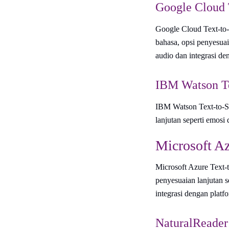
Google Cloud 
Google Cloud Text-to-
bahasa, opsi penyesuai
audio dan integrasi de
IBM Watson Te
IBM Watson Text-to-Sp
lanjutan seperti emosi
Microsoft Az
Microsoft Azure Text-
penyesuaian lanjutan s
integrasi dengan platf
NaturalReader