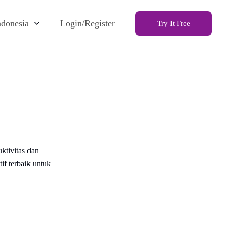
ndonesia
Login/Register
Try It Free
ktivitas dan
if terbaik untuk