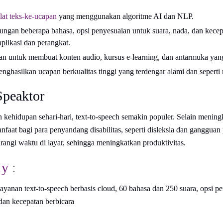
lat teks-ke-ucapan
yang menggunakan algoritme AI dan NLP.
gan beberapa bahasa, opsi penyesuaian untuk suara, nada, dan kecepat
plikasi dan perangkat.
kan untuk membuat konten audio, kursus e-learning, dan antarmuka y
nghasilkan ucapan berkualitas tinggi yang terdengar alami dan seperti
 Speaktor
 kehidupan sehari-hari, text-to-speech semakin populer. Selain mening
nfaat bagi para penyandang disabilitas, seperti disleksia dan gangguan 
angi waktu di layar, sehingga meningkatkan produktivitas.
ly
:
yanan text-to-speech berbasis cloud, 60 bahasa dan 250 suara, opsi pe
an kecepatan berbicara