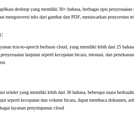
plikasi desktop yang memiliki 30+ bahasa, berbagai opsi penyesuaian 
pat mengonversi teks dari gambar dan PDF, menawarkan penyorotan te
a:
anan text-to-speech berbasis cloud, yang memiliki lebih dari 25 bahas
si penyesuaian lanjutan seperti kecepatan bicara, intonasi, dan penekana
orm
si seluler yang memiliki lebih dari 30 bahasa, beberapa suara berkualita
njut seperti kecepatan dan volume bicara, dapat membaca dokumen, artik
erbagai layanan penyimpanan cloud