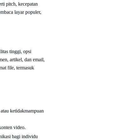
ti pitch, kecepatan
embaca layar populer,
tas tinggi, opsi
en, artikel, dan email,
at file, termasuk
a atau ketidakmampuan
konten video.
ikasi bagi individu