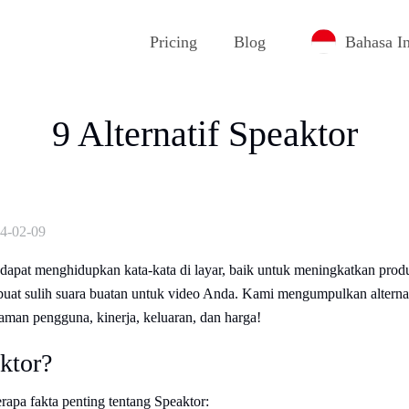
Pricing
Blog
Bahasa I
9 Alternatif Speaktor
4-02-09
 dapat menghidupkan kata-kata di layar, baik untuk meningkatkan produ
buat sulih suara buatan untuk video Anda. Kami mengumpulkan alternat
aman pengguna, kinerja, keluaran, dan harga!
ktor?
erapa fakta penting tentang Speaktor: