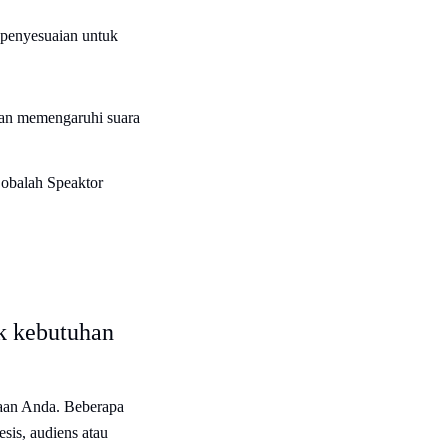
 penyesuaian untuk
akan memengaruhi suara
Cobalah Speaktor
uk kebutuhan
naan Anda. Beberapa
sis, audiens atau