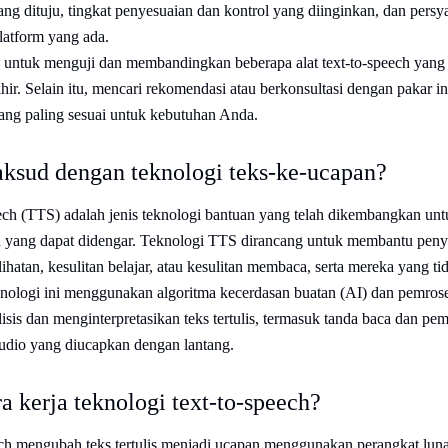
 dituju, tingkat penyesuaian dan kontrol yang diinginkan, dan persya
latform yang ada.
untuk menguji dan membandingkan beberapa alat text-to-speech yang
ir. Selain itu, mencari rekomendasi atau berkonsultasi dengan pakar i
yang paling sesuai untuk kebutuhan Anda.
ksud dengan teknologi teks-ke-ucapan?
ech (TTS) adalah jenis teknologi bantuan yang telah dikembangkan un
an yang dapat didengar. Teknologi TTS dirancang untuk membantu penya
ihatan, kesulitan belajar, atau kesulitan membaca, serta mereka yang 
eknologi ini menggunakan algoritma kecerdasan buatan (AI) dan pemros
is dan menginterpretasikan teks tertulis, termasuk tanda baca dan pem
udio yang diucapkan dengan lantang.
 kerja teknologi text-to-speech?
ech mengubah teks tertulis menjadi ucapan menggunakan perangkat luna