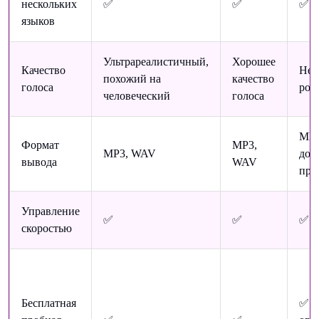
нескольких
✅
✅
✅
языков
Ультрареалистичный,
Хорошее
Качество
Нем
похожий на
качество
голоса
роб
человеческий
голоса
MP3
Формат
MP3,
MP3, WAV
дос
вывода
WAV
пре
Управление
✅
✅
✅
скоростью
Бесплатная
✅ (