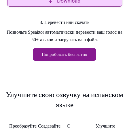
3. Перевести или скачать
Позвольте Speaktor автоматически перевести ваш голос на
50+ языков и загрузить ваш файл.
Попробовать бесплатно
Улучшите свою озвучку на испанском
языке
ие
Преподавателей
Создатели
Предприятий
Изучающие
П
Преобразуйте
Создавайте
С
Улучшите
Пр
контента
языки