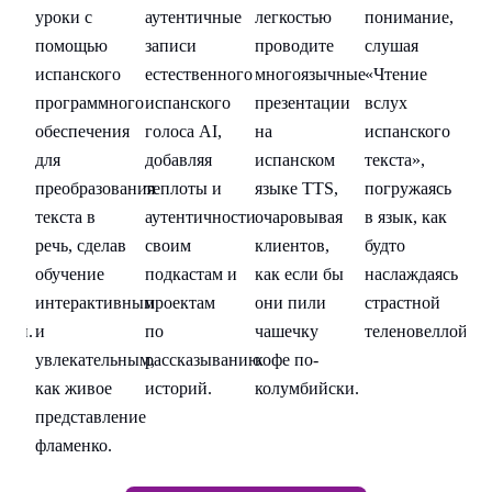
е,
уроки с
аутентичные
легкостью
понимание,
ур
помощью
записи
проводите
слушая
п
испанского
естественного
многоязычные
«Чтение
ис
программного
испанского
презентации
вслух
п
го
обеспечения
голоса AI,
на
испанского
об
для
добавляя
испанском
текста»,
дл
сь
преобразования
теплоты и
языке TTS,
погружаясь
пр
ак
текста в
аутентичности
очаровывая
в язык, как
те
речь, сделав
своим
клиентов,
будто
ре
ясь
обучение
подкастам и
как если бы
наслаждаясь
об
й
интерактивным
проектам
они пили
страстной
и
лой.
и
по
чашечку
теленовеллой.
и
увлекательным,
рассказыванию
кофе по-
ув
как живое
историй.
колумбийски.
ка
представление
пр
фламенко.
фл