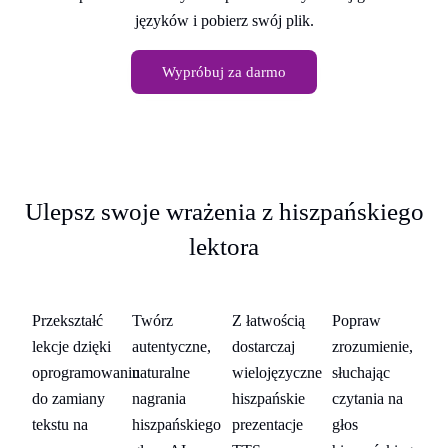
języków i pobierz swój plik.
Wypróbuj za darmo
Ulepsz swoje wrażenia z hiszpańskiego
lektora
Nauczycieli
Twórcy
Firm
Osoby
Na
Przekształć
Twórz
Z łatwością
Popraw
Pr
treści
uczące
się
e,
lekcje dzięki
autentyczne,
dostarczaj
zrozumienie,
le
języków
oprogramowaniu
naturalne
wielojęzyczne
słuchając
op
obcych
a
do zamiany
nagrania
hiszpańskie
czytania na
do
tekstu na
hiszpańskiego
prezentacje
głos
te