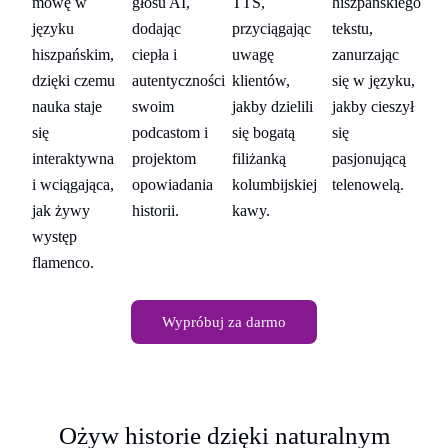
iego
mowę w
głosu AI,
TTS,
hiszpańskiego
m
języku
dodając
przyciągając
tekstu,
ję
hiszpańskim,
ciepła i
uwagę
zanurzając
hi
ku,
dzięki czemu
autentyczności
klientów,
się w języku,
dz
zył
nauka staje
swoim
jakby dzielili
jakby cieszył
na
się
podcastom i
się bogatą
się
si
ą
interaktywna
projektom
filiżanką
pasjonującą
in
.
i wciągająca,
opowiadania
kolumbijskiej
telenowelą.
i 
jak żywy
historii.
kawy.
ja
występ
wy
flamenco.
fl
Wypróbuj za darmo
Ożyw historie dzięki naturalnym