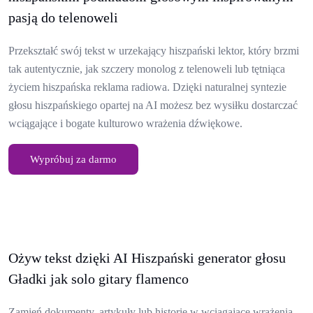
pasją do telenoweli
Przekształć swój tekst w urzekający hiszpański lektor, który brzmi
tak autentycznie, jak szczery monolog z telenoweli lub tętniąca
życiem hiszpańska reklama radiowa. Dzięki naturalnej syntezie
głosu hiszpańskiego opartej na AI możesz bez wysiłku dostarczać
wciągające i bogate kulturowo wrażenia dźwiękowe.
Wypróbuj za darmo
Ożyw tekst dzięki AI Hiszpański generator głosu
Gładki jak solo gitary flamenco
Zamień dokumenty, artykuły lub historie w wciągające wrażenia