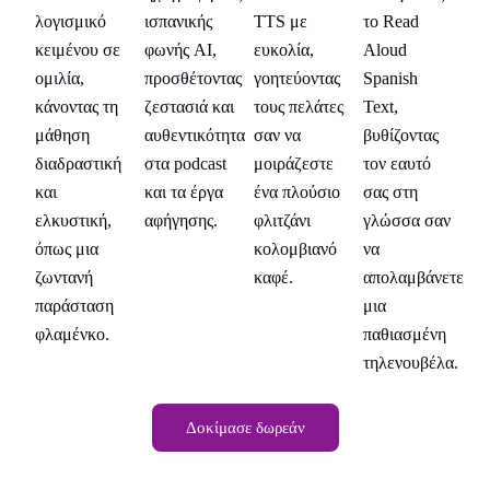
λογισμικό
ισπανικής
TTS με
το Read
λο
κειμένου σε
φωνής AI,
ευκολία,
Aloud
κε
ομιλία,
προσθέτοντας
γοητεύοντας
Spanish
ομ
κάνοντας τη
ζεστασιά και
τους πελάτες
Text,
κά
ς
μάθηση
αυθεντικότητα
σαν να
βυθίζοντας
μ
διαδραστική
στα podcast
μοιράζεστε
τον εαυτό
δι
και
και τα έργα
ένα πλούσιο
σας στη
κα
αν
ελκυστική,
αφήγησης.
φλιτζάνι
γλώσσα σαν
ελ
όπως μια
κολομβιανό
να
όπ
νετε
ζωντανή
καφέ.
απολαμβάνετε
ζω
παράσταση
μια
πα
νη
φλαμένκο.
παθιασμένη
φλ
λα.
τηλενουβέλα.
Δοκίμασε δωρεάν