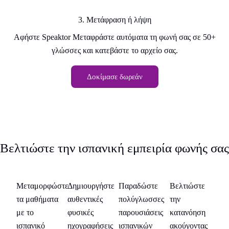
3. Μετάφραση ή λήψη
Αφήστε Speaktor Μεταφράστε αυτόματα τη φωνή σας σε 50+
γλώσσες και κατεβάστε το αρχείο σας.
Δοκίμασε δωρεάν
Βελτιώστε την ισπανική εμπειρία φωνής σας
Εκπαιδευτικούς
Δημιουργοί
Επιχειρήσεις
Μαθητές
Εκ
ε
Μεταμορφώστε
Δημιουργήστε
Παραδώστε
Βελτιώστε
Μ
περιεχομένου
Ξένων
Γλωσσών
τα μαθήματα
αυθεντικές
πολύγλωσσες
την
τα
η
με το
φυσικές
παρουσιάσεις
κατανόηση
με
ς
ισπανικό
ηχογραφήσεις
ισπανικών
ακούγοντας
ισ