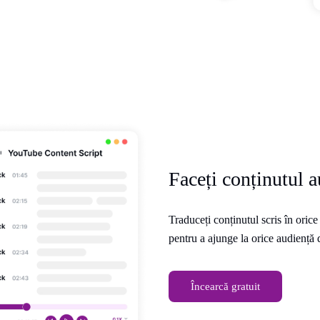
Faceți conținutul a
Traduceți conținutul scris în orice
pentru a ajunge la orice audiență 
Încearcă gratuit