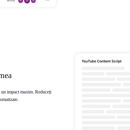
umea
și un impact maxim. Reduceți
tomatizate.