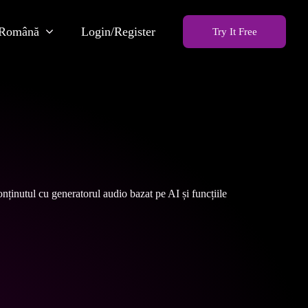
Română
Login/Register
Try It Free
onținutul cu generatorul audio bazat pe AI și funcțiile