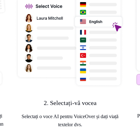
2. Selectați-vă vocea
ți
P
Selectați o voce AI pentru VoiceOver și dați viață
un
textelor dvs.