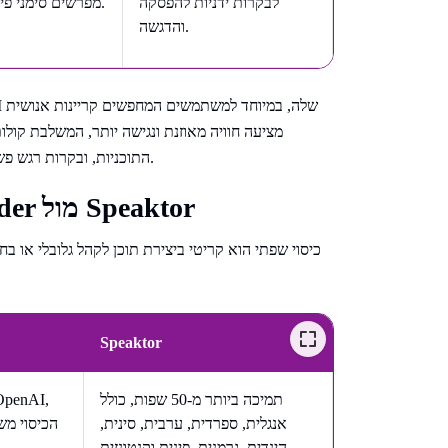
לבקרות ידניות להפסקה
קולות ה-LLM מפרשים סימני פיסוק וזרימת משפטים באופן טבעי.
והדגשה.
התוכניות, ובקרות רגש פשוטות שעובדות מצוין לקריינות יומיומית, תוכן לימודי ודיבוב רב-לשוני.
השוואת תמיכה בשפות: NaturalReader מול Speaktor
כיסוי שפתי הוא קריטי ביצירת תוכן לקהל גלובלי או ב
Speaktor
תמיכה ביותר מ-50 שפות, כולל
אנגלית, ספרדית, ערבית, סינית,
הינדית, גרמנית, פינית וקנטונזית.