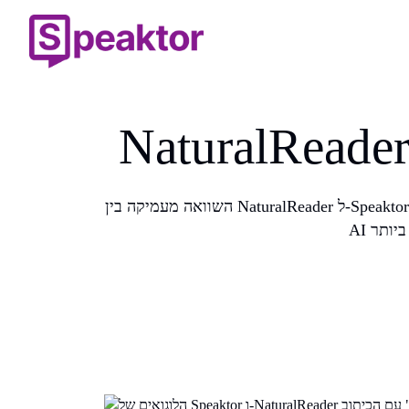
השוואה מעמיקה בין NaturalReader ל-Speaktor המכסה איכות קול, כלי נגישות, תמיכה רב-לשונית, תמחור, שיבוט קול, תהליכי עבודה ליוצרים, אינטגרציות ודיבוב