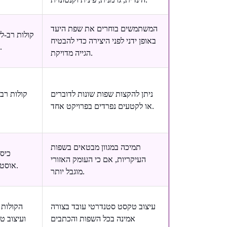
המשתמשים בוחרים את שפת היעד
קולות רב-ל
באופן ידני לפני היצירה כדי להבטיח
במודלי הקול הנתמכים, ללא צורך בהחלפה ידנית.
הגייה מדויקת.
ניתן להקצות שפות שונות לדוברים
קולות רב
או לקטעים נפרדים בפרויקט אחד.
תמיכה במגוון מבטאים בשפות
כיסו
העיקריות, אם כי העומק האזורי
אוסטרליה, הודו, ויילס, ספרדית לטינו-אמריקאית ועוד.
מוגבל יותר.
עיצוב טקסט סטנדרטי עובד בצורה
הקולות 
אמינה בכל השפות והכתבים
ועיצוב ט