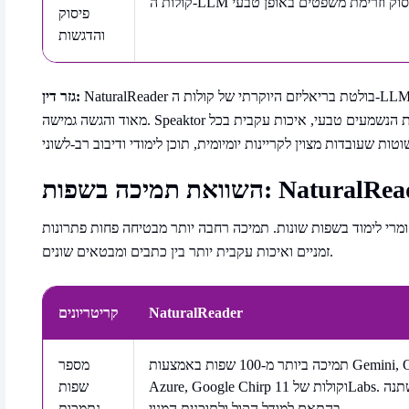
פיסוק
והדגשות
NaturalReader בולטת בריאליזם היוקרתי של קולות ה-LLM שלה, במיוחד למשתמשים המחפשים קריינות אנושית
גזר דין:
מאוד והגשה גמישה. Speaktor מציעה חוויה מאוזנת ונגישה יותר, המשלבת קולות הנשמעים טבעי, איכות עקבית בכל
חומרי לימוד בשפות שונות. תמיכה רחבה יותר מבטיחה פחות פתרונות
זמניים ואיכות עקבית יותר בין כתבים ומבטאים שונים.
NaturalReader
קריטריונים
תמיכה ביותר מ-100 שפות באמצעות Gemini, OpenAI,
מספר
Azure, Google Chirp וקולות של 11Labs. הכיסוי משתנה
שפות
בהתאם למודל הקול ולתוכנית המנוי.
נתמכות