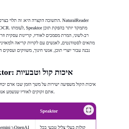
רב-לשוני, המרת מסמכים לאודיו, קריינות עסקית וזר
השוואה בין NaturalReader ל-Speaktor: איכות קול וטבעיות
איכות הקול משפיעה ישירות על משך הזמן שבו אדם יכול ל
אתם זקוקים לאודיו שנשמע אנושי, בעל קצב טבעי ושמתמודד עם סימני פיסוק מבלי להישמע רובוטי.
Speaktor
קולות בעלי צליל טבעי בכל