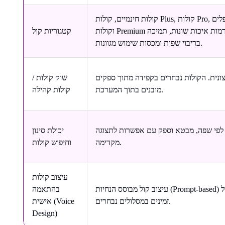
קולות חינמיים, קולות Plus, קולות Pro, קולות משוכפלים
וקולות Premium המציעים רמות איכות שונות, תמיכה
קטגוריות קול
בריבוי שפות ומכסות שימוש מגוונות.
צונית. הקולות נבחרים בקפידה מתוך ספקים
שוק קולות /
מובנים בתוך המערכת.
קולות קהילה
ן לפי שפה, מבטא וספק עם אפשרות לתצוגה
יכולת סינון
מקדימה.
וחיפוש קולות
עיצוב קולות
עיצוב קול מבוסס הנחיות (Prompt-based) ושכפול קול
בהתאמה
זמינים במסלולים נבחרים.
אישית (Voice
Design)