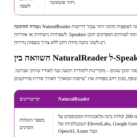
זיהוי אוטומטי.
לשפה
NaturalReader תומכת ביותר שפות באופן כללי, מה שהופך אותה לאופציה חזקה יותר עבור דרישות
שורה תחתונה:
לשפתיות נישתיות או אזוריות. Speaktor מטפלת היטב בשפות הגלובליות הנפוצות ביותר ומתאימה לצוותים המפיקים תוכן
רב-לשוני בקנה מידה רחב ללא צורך בשפות נדירות.
י תוכן שונים – מקריינות לימודית רגועה ועד לאודיו שיווקי אנרגטי.
NaturalReader
קריטריונים
יותר מ-200 קולות בינה מלאכותית המבוססים על
מספר הקולות
הטכנולוגיות של ElevenLabs, Google Gemini,
הזמינים
OpenAI, Azure ועוד.