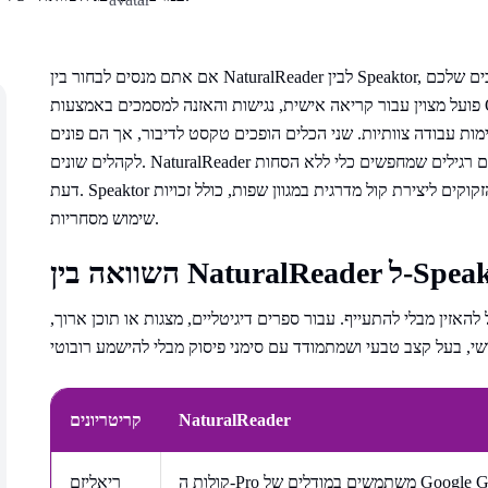
אם אתם מנסים לבחור בין NaturalReader לבין Speaktor, התשובה הקצרה היא: זה תלוי בצרכים שלכם. NaturalReader
פועל מצוין עבור קריאה אישית, נגישות והאזנה למסמכים באמצעות OCR. לעומתו, Speaktor מתמקד יותר בהפקת תוכן
ימות עבודה צוותיות. שני הכלים הופכים טקסט לדיבור, אך הם פונים
לקהלים שונים. NaturalReader מתאים לסטודנטים, לאנשים עם לקויות קריאה ולמאזינים רגילים שמחפשים כלי ללא הסחות
דעת. Speaktor נבנה עבור יוצרי תוכן, אנשי חינוך, משווקים ועסקים הזקוקים ליצירת קול מדרגית במגוון שפות, כולל זכויות
שימוש מסחריות.
האזין מבלי להתעייף. עבור ספרים דיגיטליים, מצגות או תוכן ארוך,
NaturalReader
קריטריונים
קולות ה-Pro משתמשים במודלים של Google Gemini ו-OpenAI
ריאליזם