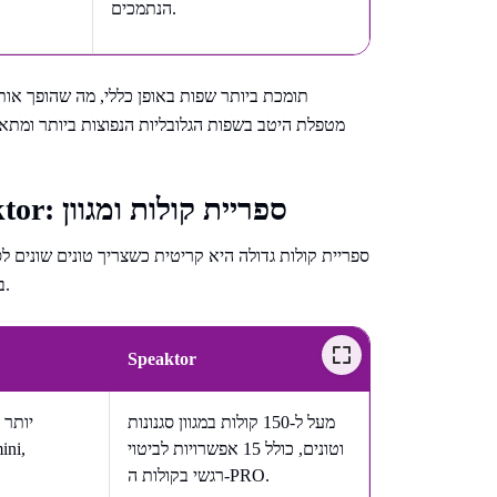
הנתמכים.
השוואה בין NaturalReader ל-Speaktor: ספריית קולות ומגוון
ספריית קולות גדולה היא קריטית כשצריך טונים שונים לסוג
בנוסף, מגוון רחב מפחית את "עייפות המאזין" לאורך סדרת פרויקטים.
Speaktor
מעל ל-150 קולות במגוון סגנונות
וטונים, כולל 15 אפשרויות לביטוי
רגשי בקולות ה-PRO.