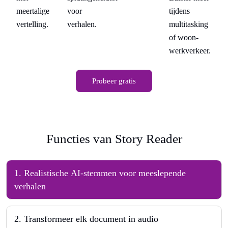
meertalige
voor
tijdens
me
ng
vertelling.
verhalen.
multitasking
ve
of woon-
er.
werkverkeer.
Probeer gratis
Functies van Story Reader
1
.
Realistische AI-stemmen voor meeslepende
verhalen
2
.
Transformeer elk document in audio