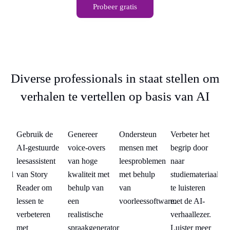
Probeer gratis
Diverse professionals in staat stellen om
verhalen te vertellen op basis van AI
Opvoeders
Makers
Visueel
Studenten
O
et
Gebruik de
Genereer
Ondersteun
Verbeter het
Ge
van
gehandicapte
inhoud
mensen
r
AI-gestuurde
voice-overs
mensen met
begrip door
AI
leesassistent
van hoge
leesproblemen
naar
le
riaal
van Story
kwaliteit met
met behulp
studiemateriaal
va
Reader om
behulp van
van
te luisteren
Re
lessen te
een
voorleessoftware.
met de AI-
le
r.
verbeteren
realistische
verhaallezer.
ve
er
met
spraakgenerator
Luister meer
me