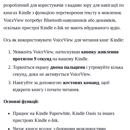
розроблений для користувачів з вадами зору для навігації по
книгах Kindle з функцією перетворення тексту в мовлення.
VoiceView потребує Bluetooth-навушників або динаміків,
оскільки пристрої Kindle e-Ink не мають вбудованого аудіо.
Ось як використовувати VoiceView для читання книг Kindle:
Увімкніть VoiceView, натиснувши
кнопку живлення
протягом 9 секунд
на вашому Kindle.
Торкніться екрану
двома пальцями
і утримуйте кілька
секунд, доки не активується VoiceView.
Навігуйте за допомогою
жестових команд
, щоб
відкрити книгу і почати читання.
Основні функції:
Працює на Kindle Paperwhite, Kindle Oasis та інших
пристроях Kindle e-Ink.
Читає книги вголос з базовими можливостями