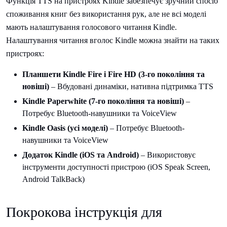
Функція TTS на пристроях Kindle забезпечує зручний спосіб
споживання книг без використання рук, але не всі моделі
мають налаштування голосового читання Kindle.
Налаштування читання вголос Kindle можна знайти на таких
пристроях:
Планшети Kindle Fire і Fire HD (3-го покоління та
новіші)
– Вбудовані динаміки, нативна підтримка TTS
Kindle Paperwhite (7-го покоління та новіші)
–
Потребує Bluetooth-навушники та VoiceView
Kindle Oasis (усі моделі)
– Потребує Bluetooth-
навушники та VoiceView
Додаток Kindle (iOS та Android)
– Використовує
інструменти доступності пристрою (iOS Speak Screen,
Android TalkBack)
Покрокова інструкція для