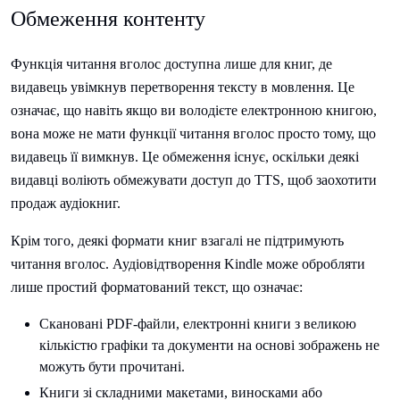
Обмеження контенту
Функція читання вголос доступна лише для книг, де
видавець увімкнув перетворення тексту в мовлення. Це
означає, що навіть якщо ви володієте електронною книгою,
вона може не мати функції читання вголос просто тому, що
видавець її вимкнув. Це обмеження існує, оскільки деякі
видавці воліють обмежувати доступ до TTS, щоб заохотити
продаж аудіокниг.
Крім того, деякі формати книг взагалі не підтримують
читання вголос. Аудіовідтворення Kindle може обробляти
лише простий форматований текст, що означає:
Скановані PDF-файли, електронні книги з великою
кількістю графіки та документи на основі зображень не
можуть бути прочитані.
Книги зі складними макетами, виносками або