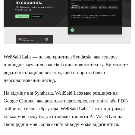
WellSaid Labs — це альтернатива Synthesia, яка генерує
природне звучання голосів із письмового тексту. Ви можете
додати інтонації до виступу, щоб створити більш
персоналізований досвід.
На відміну від Synthesia, WellSaid Labs має розширення
Google Chrome, яке дозволяє перетворювати статті або PDF-
файли на голос із браузера. WellSaid Labs Також підтримує
кілька мов, тому будь-хто може створити AI VoiceOver на
своїй рідній мові, хоча якість виводу може відрізнятися.