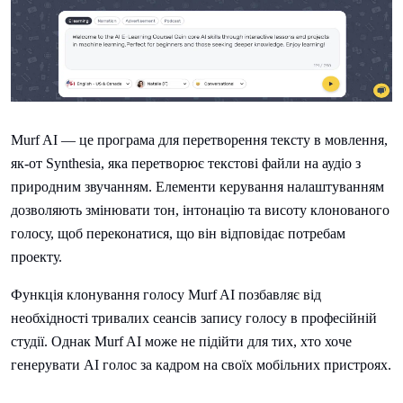
Murf AI — це програма для перетворення тексту в мовлення,
як-от Synthesia, яка перетворює текстові файли на аудіо з
природним звучанням. Елементи керування налаштуванням
дозволяють змінювати тон, інтонацію та висоту клонованого
голосу, щоб переконатися, що він відповідає потребам
проекту.
Функція клонування голосу Murf AI позбавляє від
необхідності тривалих сеансів запису голосу в професійній
студії. Однак Murf AI може не підійти для тих, хто хоче
генерувати AI голос за кадром на своїх мобільних пристроях.