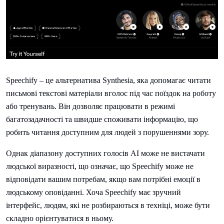
Speechify – це альтернатива Synthesia, яка допомагає читати
письмові текстові матеріали вголос під час поїздок на роботу
або тренувань. Він дозволяє працювати в режимі
багатозадачності та швидше споживати інформацію, що
робить читання доступним для людей з порушеннями зору.
Однак діапазону доступних голосів AI може не вистачати
людської виразності, що означає, що Speechify може не
відповідати вашим потребам, якщо вам потрібні емоції в
людському оповіданні. Хоча Speechify має зручний
інтерфейс, людям, які не розбираються в техніці, може бути
складно орієнтуватися в ньому.