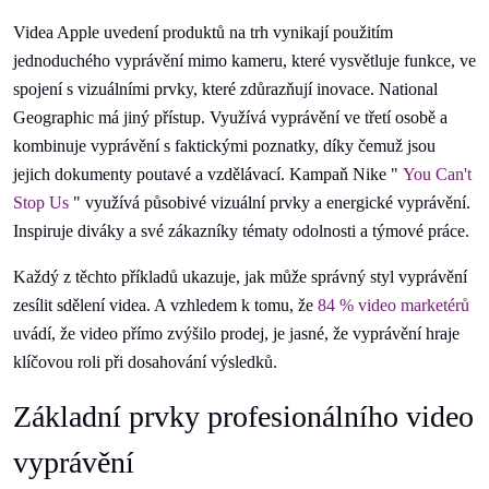
Videa Apple uvedení produktů na trh vynikají použitím
jednoduchého vyprávění mimo kameru, které vysvětluje funkce, ve
spojení s vizuálními prvky, které zdůrazňují inovace. National
Geographic má jiný přístup. Využívá vyprávění ve třetí osobě a
kombinuje vyprávění s faktickými poznatky, díky čemuž jsou
jejich dokumenty poutavé a vzdělávací. Kampaň Nike "
You Can't
Stop Us
" využívá působivé vizuální prvky a energické vyprávění.
Inspiruje diváky a své zákazníky tématy odolnosti a týmové práce.
Každý z těchto příkladů ukazuje, jak může správný styl vyprávění
zesílit sdělení videa. A vzhledem k tomu, že
84 % video marketérů
uvádí, že video přímo zvýšilo prodej, je jasné, že vyprávění hraje
klíčovou roli při dosahování výsledků.
Základní prvky profesionálního video
vyprávění