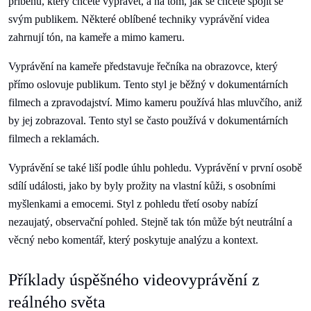
příběhu, který chcete vyprávět, a na tom, jak se chcete spojit se
svým publikem. Některé oblíbené techniky vyprávění videa
zahrnují tón, na kameře a mimo kameru.
Vyprávění na kameře představuje řečníka na obrazovce, který
přímo oslovuje publikum. Tento styl je běžný v dokumentárních
filmech a zpravodajství. Mimo kameru používá hlas mluvčího, aniž
by jej zobrazoval. Tento styl se často používá v dokumentárních
filmech a reklamách.
Vyprávění se také liší podle úhlu pohledu. Vyprávění v první osobě
sdílí události, jako by byly prožity na vlastní kůži, s osobními
myšlenkami a emocemi. Styl z pohledu třetí osoby nabízí
nezaujatý, observační pohled. Stejně tak tón může být neutrální a
věcný nebo komentář, který poskytuje analýzu a kontext.
Příklady úspěšného videovyprávění z
reálného světa