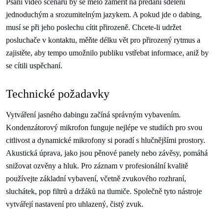
Psaní video scénářů by se mělo zaměřit na předání sdělení
jednoduchým a srozumitelným jazykem. A pokud jde o dabing,
musí se při jeho poslechu cítit přirozeně. Chcete-li udržet
posluchače v kontaktu, měňte délku vět pro přirozený rytmus a
zajistěte, aby tempo umožnilo publiku vstřebat informace, aniž by
se cítili uspěchaní.
Technické požadavky
Vytváření jasného dabingu začíná správným vybavením.
Kondenzátorový mikrofon funguje nejlépe ve studiích pro svou
citlivost a dynamické mikrofony si poradí s hlučnějšími prostory.
Akustická úprava, jako jsou pěnové panely nebo závěsy, pomáhá
snižovat ozvěny a hluk. Pro záznam v profesionální kvalitě
používejte základní vybavení, včetně zvukového rozhraní,
sluchátek, pop filtrů a držáků na tlumiče. Společně tyto nástroje
vytvářejí nastavení pro uhlazený, čistý zvuk.