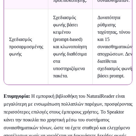
προεπισκόπησης.
συναισθημάτων.
Σχεδιασμός
Δυνατότητα
φωνής βάσει
ρύθμισης
κειμένου
ταχύτητας, τόνου
Σχεδιασμός
(prompt-based)
και 15
προσαρμοσμένης
και κλωνοποίηση
συναισθηματικών
φωνής
φωνής διαθέσιμα
αποχρώσεων. Δεν
στα
διατίθεται
υποστηριζόμενα
σχεδιασμός φωνής
πακέτα.
βάσει prompt.
Ετυμηγορία:
Η εμπορική βιβλιοθήκη του NaturalReader είναι
μεγαλύτερη με ενσωμάτωση πολλαπλών παρόχων, προσφέροντας
περισσότερες επιλογές στους έμπειρους χρήστες. Το Speaktor
κάνει την ποικιλία πιο χρηστική μέσω του συστήματος
συναισθηματικών τόνων, ώστε να έχετε σταθερό και ελεγχόμενο
αποτέλεσμα χωρίς να χρειάζεται να δοκιμάσετε δεκάδες φωνές.