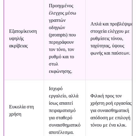
Προηγμένος
έλεγχος μέσω
γραπτών
Απλά και προβλέψιμα
οδηγιών
Εξατομίκευση
στοιχεία ελέγχου με
(prompts) που
υψηλής
ρυθμίσεις τόνου,
περιγράφουν
ακρίβειας
ταχύτητας, ύψους
τον τόνο, τον
φωνής και παύσεων.
ρυθμό και το
στυλ
εκφώνησης.
Ισχυρό
εργαλείο, αλλά
Φιλική προς τον
ίσως απαιτεί
χρήστη ροή εργασίας
Ευκολία στη
πειραματισμό
για συναισθηματική
χρήση
για σταθερό
απόδοση με επιλογή
συναισθηματικό
τόνου με ένα κλικ.
αποτέλεσμα.