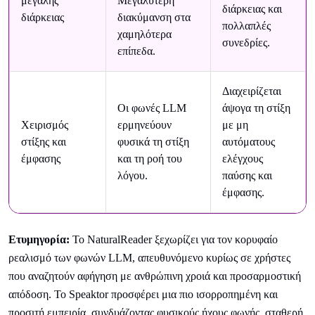
μεγάλης
Μεγαλύτερη
διάρκειας και
διάρκειας
διακύμανση στα
πολλαπλές
χαμηλότερα
συνεδρίες.
επίπεδα.
Διαχειρίζεται
Οι φωνές LLM
άψογα τη στίξη
Χειρισμός
ερμηνεύουν
με μη
στίξης και
φυσικά τη στίξη
αυτόματους
έμφασης
και τη ροή του
ελέγχους
λόγου.
παύσης και
έμφασης.
Ετυμηγορία:
Το NaturalReader ξεχωρίζει για τον κορυφαίο
ρεαλισμό των φωνών LLM, απευθυνόμενο κυρίως σε χρήστες
που αναζητούν αφήγηση με ανθρώπινη χροιά και προσαρμοστική
απόδοση. Το Speaktor προσφέρει μια πιο ισορροπημένη και
προσιτή εμπειρία, συνδυάζοντας φυσικούς ήχους φωνής, σταθερή