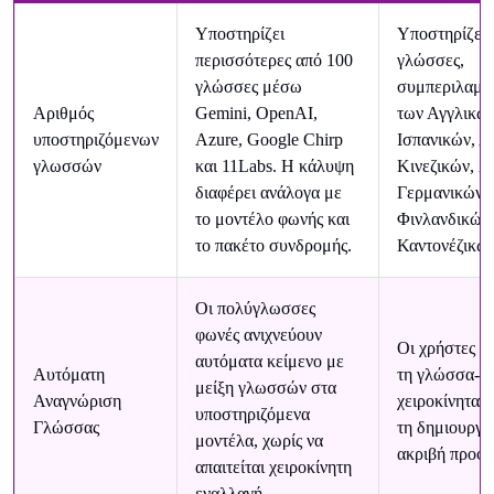
Υποστηρίζει
Υποστηρίζει 
περισσότερες από 100
γλώσσες,
γλώσσες μέσω
συμπεριλαμβ
Αριθμός
Gemini, OpenAI,
των Αγγλικών
υποστηριζόμενων
Azure, Google Chirp
Ισπανικών, Α
γλωσσών
και 11Labs. Η κάλυψη
Κινεζικών, Χί
διαφέρει ανάλογα με
Γερμανικών,
το μοντέλο φωνής και
Φινλανδικών 
το πακέτο συνδρομής.
Καντονέζικων
Οι πολύγλωσσες
φωνές ανιχνεύουν
Οι χρήστες ε
αυτόματα κείμενο με
Αυτόματη
τη γλώσσα-σ
μείξη γλωσσών στα
Αναγνώριση
χειροκίνητα π
υποστηριζόμενα
Γλώσσας
τη δημιουργία
μοντέλα, χωρίς να
ακριβή προφο
απαιτείται χειροκίνητη
εναλλαγή.