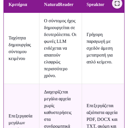
Κριτήρια
NaturalReader
Speaktor
Ο σύντομος ήχος
δημιουργείται σε
δευτερόλεπτα. Οι
Γρήγορη
Ταχύτητα
φωνές LLM
παραγωγή με
δημιουργίας
ενδέχεται να
σχεδόν άμεση
σύντομου
απαιτούν
μετατροπή για
κειμένου
ελαφρώς
απλό κείμενο.
περισσότερο
χρόνο.
Διαχειρίζεται
μεγάλα αρχεία
χωρίς
Επεξεργάζεται
καθυστερήσεις
αξιόπιστα αρχεία
Επεξεργασία
στα
PDF, DOCX και
μεγάλων
συνδρομητικά
TXT, ακόμη και