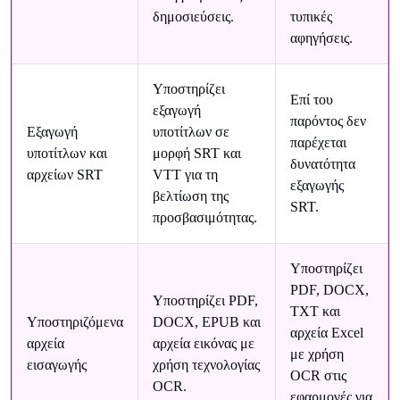
δημοσιεύσεις.
τυπικές
αφηγήσεις.
Υποστηρίζει
Επί του
εξαγωγή
παρόντος δεν
Εξαγωγή
υποτίτλων σε
παρέχεται
υποτίτλων και
μορφή SRT και
δυνατότητα
αρχείων SRT
VTT για τη
εξαγωγής
βελτίωση της
SRT.
προσβασιμότητας.
Υποστηρίζει
PDF, DOCX,
Υποστηρίζει PDF,
TXT και
Υποστηριζόμενα
DOCX, EPUB και
αρχεία Excel
αρχεία
αρχεία εικόνας με
με χρήση
εισαγωγής
χρήση τεχνολογίας
OCR στις
OCR.
εφαρμογές για