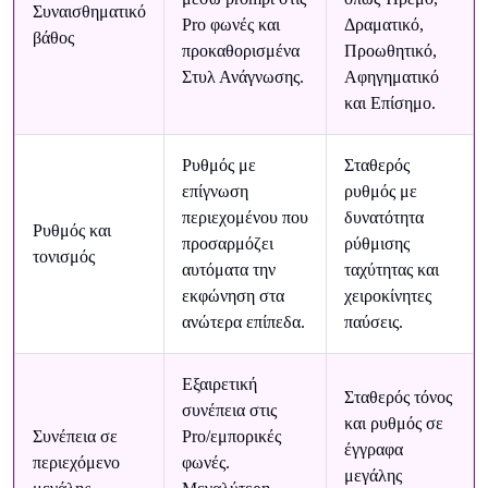
Συναισθηματικό
Pro φωνές και
Δραματικό,
βάθος
προκαθορισμένα
Προωθητικό,
Στυλ Ανάγνωσης.
Αφηγηματικό
και Επίσημο.
Ρυθμός με
Σταθερός
επίγνωση
ρυθμός με
περιεχομένου που
δυνατότητα
Ρυθμός και
προσαρμόζει
ρύθμισης
τονισμός
αυτόματα την
ταχύτητας και
εκφώνηση στα
χειροκίνητες
ανώτερα επίπεδα.
παύσεις.
Εξαιρετική
Σταθερός τόνος
συνέπεια στις
και ρυθμός σε
Συνέπεια σε
Pro/εμπορικές
έγγραφα
περιεχόμενο
φωνές.
μεγάλης