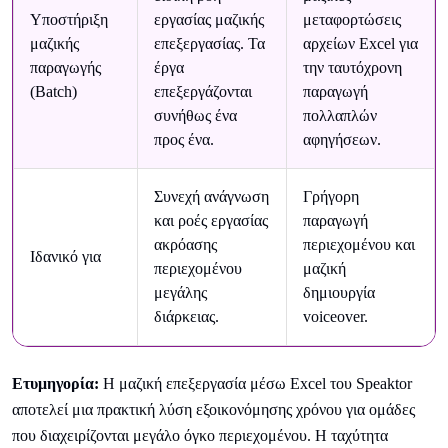
Υποστήριξη
εργασίας μαζικής
μεταφορτώσεις
μαζικής
επεξεργασίας. Τα
αρχείων Excel για
παραγωγής
έργα
την ταυτόχρονη
(Batch)
επεξεργάζονται
παραγωγή
συνήθως ένα
πολλαπλών
προς ένα.
αφηγήσεων.
Συνεχή ανάγνωση
Γρήγορη
και ροές εργασίας
παραγωγή
ακρόασης
περιεχομένου και
Ιδανικό για
περιεχομένου
μαζική
μεγάλης
δημιουργία
διάρκειας.
voiceover.
Ετυμηγορία:
Η μαζική επεξεργασία μέσω Excel του Speaktor
αποτελεί μια πρακτική λύση εξοικονόμησης χρόνου για ομάδες
που διαχειρίζονται μεγάλο όγκο περιεχομένου. Η ταχύτητα