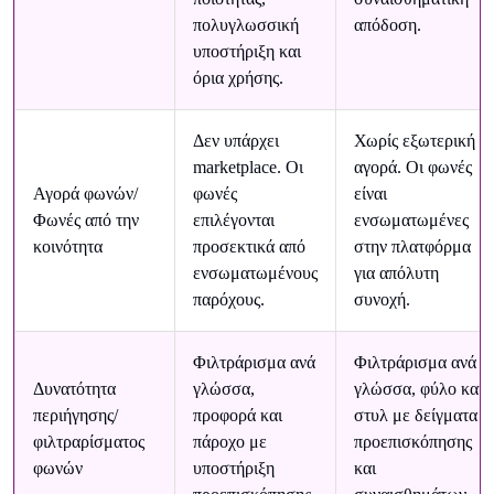
πολυγλωσσική
απόδοση.
υποστήριξη και
όρια χρήσης.
Δεν υπάρχει
Χωρίς εξωτερική
marketplace. Οι
αγορά. Οι φωνές
Αγορά φωνών/
φωνές
είναι
Φωνές από την
επιλέγονται
ενσωματωμένες
κοινότητα
προσεκτικά από
στην πλατφόρμα
ενσωματωμένους
για απόλυτη
παρόχους.
συνοχή.
Φιλτράρισμα ανά
Φιλτράρισμα ανά
Δυνατότητα
γλώσσα,
γλώσσα, φύλο και
περιήγησης/
προφορά και
στυλ με δείγματα
φιλτραρίσματος
πάροχο με
προεπισκόπησης
φωνών
υποστήριξη
και