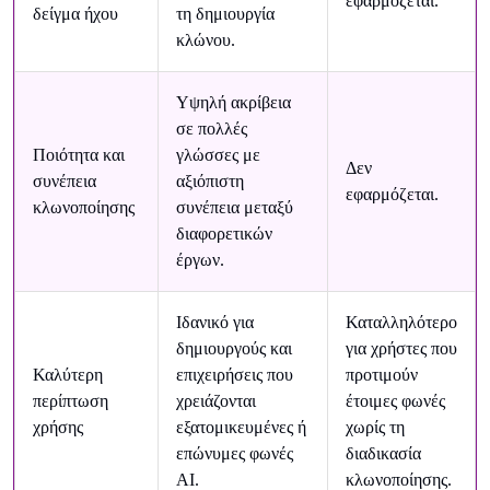
εφαρμόζεται.
δείγμα ήχου
τη δημιουργία
κλώνου.
Υψηλή ακρίβεια
σε πολλές
Ποιότητα και
γλώσσες με
Δεν
συνέπεια
αξιόπιστη
εφαρμόζεται.
κλωνοποίησης
συνέπεια μεταξύ
διαφορετικών
έργων.
Ιδανικό για
Καταλληλότερο
δημιουργούς και
για χρήστες που
Καλύτερη
επιχειρήσεις που
προτιμούν
περίπτωση
χρειάζονται
έτοιμες φωνές
χρήσης
εξατομικευμένες ή
χωρίς τη
επώνυμες φωνές
διαδικασία
AI.
κλωνοποίησης.