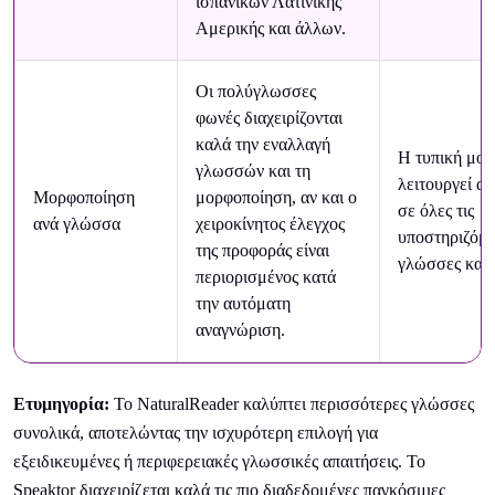
ισπανικών Λατινικής
Αμερικής και άλλων.
Οι πολύγλωσσες
φωνές διαχειρίζονται
καλά την εναλλαγή
Η τυπική μο
γλωσσών και τη
λειτουργεί αξ
Μορφοποίηση
μορφοποίηση, αν και ο
σε όλες τις
ανά γλώσσα
χειροκίνητος έλεγχος
υποστηριζόμε
της προφοράς είναι
γλώσσες και 
περιορισμένος κατά
την αυτόματη
αναγνώριση.
Ετυμηγορία:
Το NaturalReader καλύπτει περισσότερες γλώσσες
συνολικά, αποτελώντας την ισχυρότερη επιλογή για
εξειδικευμένες ή περιφερειακές γλωσσικές απαιτήσεις. Το
Speaktor διαχειρίζεται καλά τις πιο διαδεδομένες παγκόσμιες