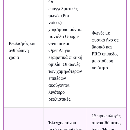
Οι
επαγγελματικές
φωνές (Pro
voices)
χρησιμοποιούν τα
Φωνές με
μοντέλα Google
φυσικό ήχο σε
Ρεαλισμός και
Gemini και
βασικό και
ανθρώπινη
OpenAI για
PRO επίπεδο,
χροιά
εξαιρετικά φυσική
με σταθερή
ομιλία. Οι φωνές
ποιότητα.
των χαμηλότερων
επιπέδων
ακούγονται
λιγότερο
ρεαλιστικές.
15 προεπιλογές
Έλεγχος τόνου
συναισθήματος,
μέσω prompt στις
όπως Ήρεμο,