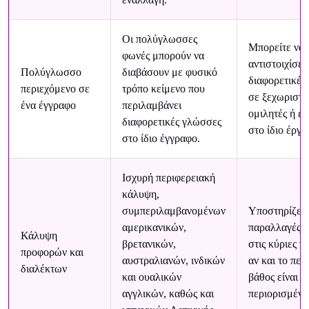
Οι πολύγλωσσες
Μπορείτε να
φωνές μπορούν να
αντιστοιχίσετ
Πολύγλωσσο
διαβάσουν με φυσικό
διαφορετικές
περιεχόμενο σε
τρόπο κείμενο που
σε ξεχωριστο
ένα έγγραφο
περιλαμβάνει
ομιλητές ή εν
διαφορετικές γλώσσες
στο ίδιο έργο
στο ίδιο έγγραφο.
Ισχυρή περιφερειακή
κάλυψη,
συμπεριλαμβανομένων
Υποστηρίζει
αμερικανικών,
παραλλαγές 
Κάλυψη
βρετανικών,
στις κύριες γ
προφορών και
αυστραλιανών, ινδικών
αν και το περ
διαλέκτων
και ουαλικών
βάθος είναι π
αγγλικών, καθώς και
περιορισμένο