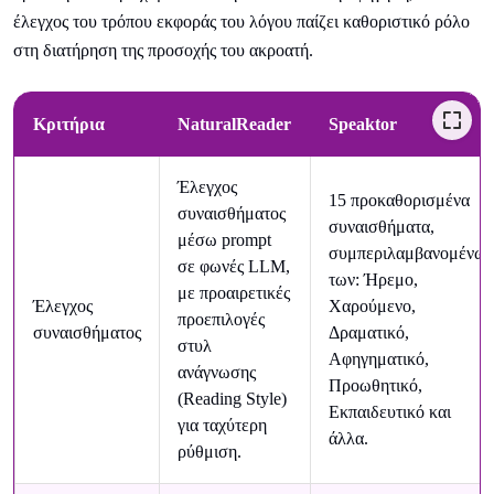
έλεγχος του τρόπου εκφοράς του λόγου παίζει καθοριστικό ρόλο
στη διατήρηση της προσοχής του ακροατή.
Κριτήρια
NaturalReader
Speaktor
Έλεγχος
15 προκαθορισμένα
συναισθήματος
συναισθήματα,
μέσω prompt
συμπεριλαμβανομένων
σε φωνές LLM,
των: Ήρεμο,
με προαιρετικές
Έλεγχος
Χαρούμενο,
προεπιλογές
συναισθήματος
Δραματικό,
στυλ
Αφηγηματικό,
ανάγνωσης
Προωθητικό,
(Reading Style)
Εκπαιδευτικό και
για ταχύτερη
άλλα.
ρύθμιση.