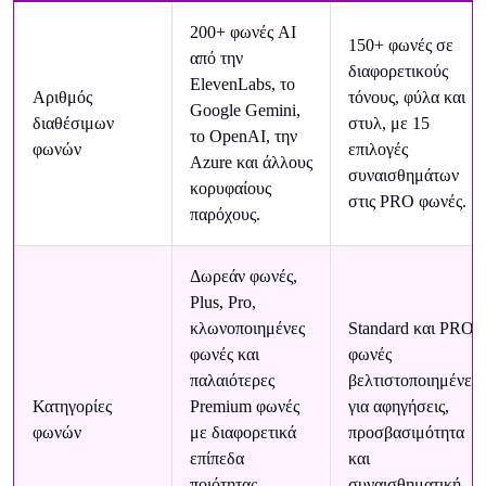
200+ φωνές AI
150+ φωνές σε
από την
διαφορετικούς
ElevenLabs, το
Αριθμός
τόνους, φύλα και
Google Gemini,
διαθέσιμων
στυλ, με 15
το OpenAI, την
φωνών
επιλογές
Azure και άλλους
συναισθημάτων
κορυφαίους
στις PRO φωνές.
παρόχους.
Δωρεάν φωνές,
Plus, Pro,
κλωνοποιημένες
Standard και PRO
φωνές και
φωνές
παλαιότερες
βελτιστοποιημένες
Κατηγορίες
Premium φωνές
για αφηγήσεις,
φωνών
με διαφορετικά
προσβασιμότητα
επίπεδα
και
ποιότητας,
συναισθηματική