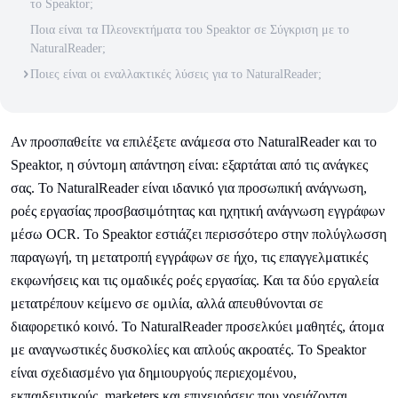
το Speaktor;
Ποια είναι τα Πλεονεκτήματα του Speaktor σε Σύγκριση με το
NaturalReader;
Ποιες είναι οι εναλλακτικές λύσεις για το NaturalReader;
Αν προσπαθείτε να επιλέξετε ανάμεσα στο NaturalReader και το
Speaktor, η σύντομη απάντηση είναι: εξαρτάται από τις ανάγκες
σας. Το NaturalReader είναι ιδανικό για προσωπική ανάγνωση,
ροές εργασίας προσβασιμότητας και ηχητική ανάγνωση εγγράφων
μέσω OCR. Το Speaktor εστιάζει περισσότερο στην πολύγλωσση
παραγωγή, τη μετατροπή εγγράφων σε ήχο, τις επαγγελματικές
εκφωνήσεις και τις ομαδικές ροές εργασίας. Και τα δύο εργαλεία
μετατρέπουν κείμενο σε ομιλία, αλλά απευθύνονται σε
διαφορετικό κοινό. Το NaturalReader προσελκύει μαθητές, άτομα
με αναγνωστικές δυσκολίες και απλούς ακροατές. Το Speaktor
είναι σχεδιασμένο για δημιουργούς περιεχομένου,
εκπαιδευτικούς, marketers και επιχειρήσεις που χρειάζονται