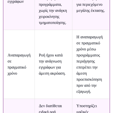
εγγράφων
προγράμματα,
για περιεχόμενο
χωρίς την ανάγκη
μεγάλης έκτασης.
χειροκίνητης
τμηματοποίησης.
Η αναπαραγωγή
σε πραγματικό
χρόνο μέσω
Αναπαραγωγή
Ροή ήχου κατά
προγράμματος
σε
την ανάγνωση
περιήγησης
πραγματικό
εγγράφων για
επιτρέπει την
χρόνο
άμεση ακρόαση.
άμεση
προεπισκόπηση
πριν από την
εξαγωγή.
Δεν διατίθεται
Υποστηρίζει
ειδική ροή
μαζικές