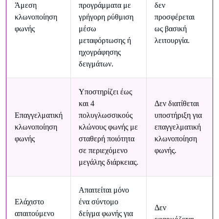
Άμεση
προγράμματα με
δεν
κλωνοποίηση
γρήγορη ρύθμιση
προσφέρεται
φωνής
μέσω
ως βασική
μεταφόρτωσης ή
λειτουργία.
ηχογράφησης
δειγμάτων.
Υποστηρίζει έως
και 4
Δεν διατίθεται
Επαγγελματική
πολυγλωσσικούς
υποστήριξη για
κλωνοποίηση
κλώνους φωνής με
επαγγελματική
φωνής
σταθερή ποιότητα
κλωνοποίηση
σε περιεχόμενο
φωνής.
μεγάλης διάρκειας.
Απαιτείται μόνο
Ελάχιστο
ένα σύντομο
Δεν
απαιτούμενο
δείγμα φωνής για