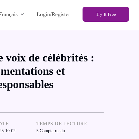
Français
Login/Register
Try It Free
 voix de célébrités :
ementations et
responsables
ATE
TEMPS DE LECTURE
25-10-02
5
Compte-rendu