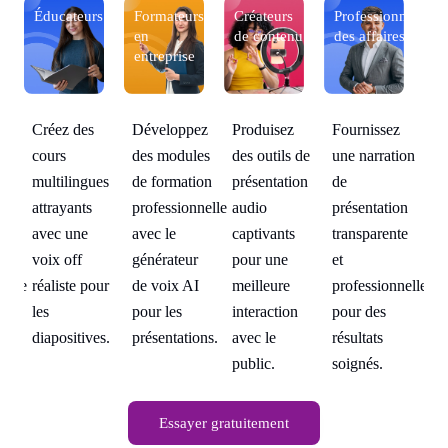
nels
Éducateurs
Formateurs
Créateurs
Professionnels
Éd
s
en
de contenu
des affaires
entreprise
Produisez
Fournissez
Créez des
Développez
Cr
ion
des outils de
une narration
cours
des modules
co
présentation
de
multilingues
de formation
mu
on
audio
présentation
attrayants
professionnelle
at
te
captivants
transparente
avec une
avec le
av
pour une
et
voix off
générateur
vo
nelle
meilleure
professionnelle
réaliste pour
de voix AI
ré
interaction
pour des
les
pour les
le
avec le
résultats
diapositives.
présentations.
di
public.
soignés.
Essayer gratuitement