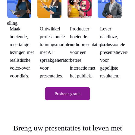
voor
van
professionals
als
bedrijven
inhoud
ele
vertelling
Produceer
Lever
Maak
Ontwikkel
M
boeiende
naadloze,
boeiende,
professionele
bo
audiopresentatietools
professionele
meertalige
trainingsmodules
me
voor een
presentatievertelli
lezingen met
met AI-
le
betere
voor
realistische
spraakgenerator
re
interactie met
gepolijste
voice-over
voor
vo
het publiek.
resultaten.
voor dia's.
presentaties.
vo
Probeer gratis
Breng uw presentaties tot leven met