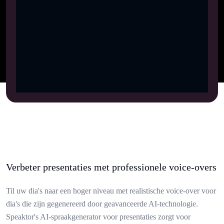
Verbeter presentaties met professionele voice-overs
Til uw dia's naar een hoger niveau met realistische voice-over voor
dia's die zijn gegenereerd door geavanceerde AI-technologie.
Speaktor's AI-spraakgenerator voor presentaties zorgt voor