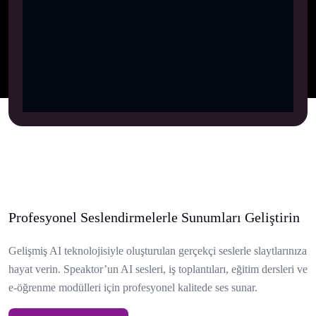
Profesyonel Seslendirmelerle Sunumları Geliştirin
Gelişmiş AI teknolojisiyle oluşturulan gerçekçi seslerle slaytlarınıza
hayat verin. Speaktor’un AI sesleri, iş toplantıları, eğitim dersleri ve
e-öğrenme modülleri için profesyonel kalitede ses sunar.