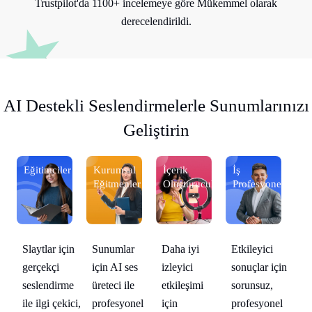
Trustpilot'da 1100+ incelemeye göre Mükemmel olarak
derecelendirildi.
AI Destekli Seslendirmelerle Sunumlarınızı
Geliştirin
Eğitimciler
Kurumsal
İçerik
İş
Eğ
lleri
Eğitmenler
Oluşturucular
Profesyonelleri
Daha iyi
Etkileyici
Slaytlar için
Sunumlar
Sl
in
izleyici
sonuçlar için
gerçekçi
için AI ses
ge
etkileşimi
sorunsuz,
seslendirme
üreteci ile
se
l
için
profesyonel
ile ilgi çekici,
profesyonel
ile