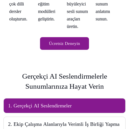
büyüleyici
sunum
çok dilli
eğitim
ço
sesli sunum
anlatımı
dersler
modülleri
de
araçları
sunun.
oluşturun.
geliştirin.
ol
üretin.
Ücretsiz Deneyin
Gerçekçi AI Seslendirmelerle
Sunumlarınıza Hayat Verin
1
.
Gerçekçi AI Seslendirmeler
2
.
Ekip Çalışma Alanlarıyla Verimli İş Birliği Yapma