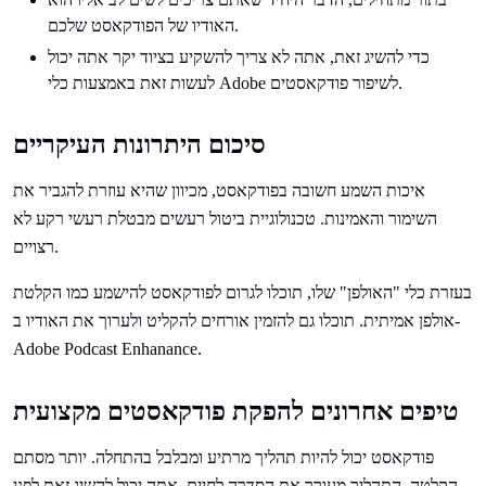
האודיו של הפודקאסט שלכם.
כדי להשיג זאת, אתה לא צריך להשקיע בציוד יקר אתה יכול
לעשות זאת באמצעות כלי Adobe לשיפור פודקאסטים.
סיכום היתרונות העיקריים
איכות השמע חשובה בפודקאסט, מכיוון שהיא עוזרת להגביר את
השימור והאמינות. טכנולוגיית ביטול רעשים מבטלת רעשי רקע לא
רצויים.
בעזרת כלי "האולפן" שלו, תוכלו לגרום לפודקאסט להישמע כמו הקלטת
אולפן אמיתית. תוכלו גם להזמין אורחים להקליט ולערוך את האודיו ב-
Adobe Podcast Enhanance.
טיפים אחרונים להפקת פודקאסטים מקצועית
פודקאסט יכול להיות תהליך מרתיע ומבלבל בהתחלה. יותר מסתם
הקלטה, התהליך מעורר את הסדרה לחיים. אתה יכול להשיג זאת לפני