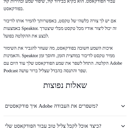
עבור הפודקאסט. הוא בקיא בבידוד קול, שיפור שמע ובהירות קול
בפודקאסט.
אם יש לך צורה כלשהי של טקסט, באפשרותך להמיר אותו לדיבור
באמצעות Speaktor. זה יכול ליצור אודיו מכל טקסט מבלי שיצטרך
לבצע את ההקלטה בפועל.
איכות השמע חשובה בפודקאסט, מה שעוזר להגביר את השימור
והאמינות. Speaktor ממיר טקסט לדיבור במחצית הזמן, וחוסך זמן
הקלטה. התחל לשפר את שמע הפודקאסט שלך עוד היום עם Adobe
Podcast שפר והתנסה בהבדל שצליל ברור עושה.
שאלות נפוצות
איך פודקאסטים Adobe משפרים את העבודה?
כיצד אוכל לקבל צליל טוב עבור הפודקאסט שלי?