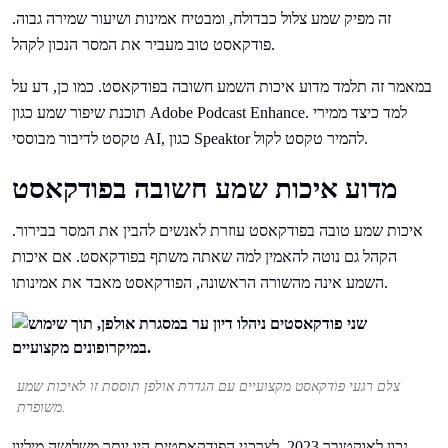
זה מפיק שמע צלול כבדולח, ומבטיח אמינות ושיעור שמירה גבוה.
פודקאסט טוב מעביר את המסר הנכון לקהל.
במאמר זה תלמד מדוע איכות השמע חשובה בפודקאסט. כמו כן, דע על
תוכנת שיפור שמע כגון Adobe Podcast Enhance. למד כיצד ממירי
טקסט לדיבור מבוססי AI, כגון Speaktor להמיר טקסט לקול.
מדוע איכות שמע חשובה בפודקאסט
איכות שמע טובה בפודקאסט עוזרת לאנשים להבין את המסר בבירור.
הקהל גם נוטה להאמין למה שאתה משתף בפודקאסט. אם איכות
השמע אינה מהשורה הראשונה, הפודקאסט מאבד את אמינותו.
צלם רגעי פודקאסט מקצועיים עם הגדרת אולפן תוססת זו לאיכות שמע
משופרת.
נכון לאוקטובר 2023, לצרכני הפודקאסטים היו יותר משלושה מיליון