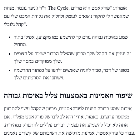
ד"ר ג'ניפר גונטר, מנחת The Cycle, אומרת: "פודקאסט הוא מדיום
שמאפשר לי לחקור נושאים לעומק ולחלוק את נקודת המבט שלי עם
קהל גלובלי".
שמע באיכות גבוהה גורם לך להישמע כמו מקצוען, אפילו בתור
מתחיל.
זה יעניין את הקהל שלך מכיוון שהצליל הברור ישמור על הצופים
שלך ממוקדים במסר שלך.
בסופו של דבר, סביר להניח שאנשים ילחצו על כפתור ההרשמה
וישתפו את הסרטונים שלך.
שיפור האמינות באמצעות צליל באיכות גבוהה
איכות שמע ברורה חיונית לפודקאסטים, מכיוון שהקהל עשוי להתכוונן
ממספר ערוצים. כאמור, אודיו הוא לב ליבו של פודקאסט מצליח. אם
אתה לא יכול להשמיע את עצמך, דברים עלולים להתפרק במהירות.
עבור כל פודקאסטר, אמינות מדגישה את חשיבותם של קשרים נאמנים.