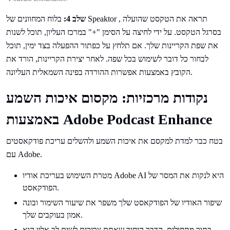
שלב 4:
בלוח המחוונים של Speaktor , תראה את הטקסט שהועלה
בסרגל הטקסט. על ידי לחיצה על הסימן "+" במרכז העליון, תוכל לשנות
את שפת הקריינות שלך. אם תלחץ על כפתור ההפעלה בצד ימין, תוכל
לבחור כל דובר לשימוש בכל שפה. לאחר יצירת הקריינות, הורד את
הקובץ באמצעות אפשרות ההורדה בפינה השמאלית העליונה.
נקודות מרכזיות: מקסום איכות השמע
באמצעות Adobe Podcast Enhance
בטח כבר למדת למקסם את איכות השמע ולהשלים עריכת פודקאסטים
עם Adobe.
מטרת השימוש בעריכת אודיו Adobe AI היא לנקות את המסר של
הפודקאסט.
שיפור האודיו של הפודקאסט שלך משפר את שיעור השימור ובונה
אמון בעוקבים שלך.
בתור מתחילים, הדבר היחיד שאתם צריכים לשים לב אליו הוא