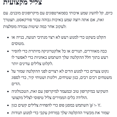
צליל מקצועית
כיום, קל להשיג שמע איכותי בסמארטפונים עם מיקרופונים מובנים. עם
זאת, אם אתה רוצה שמע באיכות גבוהה עבור פודקאסט, תצטרך
לעקוב אחר כמה שיטות עבודה מומלצות:
הקלט בשקט כדי למנוע רעש לא רצוי מנתיבי תנועה, בנייה או
מטוסים.
כבה מאווררים, תנורים או כל אלקטרוניקה מיותרת כדי להסיר
רעש בתוך חלל ההקלטה שלך השתמש באוזניות כדי לאפשר לו
לקלוט צלילים עדינים יותר.
נקוט צעדים כדי למנוע הדים לא רצויים לפני ההקלטה שמור על
משטחים רכים רבים, כגון שטיחים, וילונות ושטיחי קיר, כדי לספוג
הדים.
השקיעו במיקרופון טוב ובמעמד למיקרופון עם זאת, הטכנולוגיה
הולידה כלים הממירים צליל טיפוסי לצליל מקצועי.
השתמש במסנן פופ כדי להפחית צלילים קשים כגון 'p' ו- 't'.
שמור את מכשיר ההקלטה שלך במרחק עקבי כדי למנוע תנודות