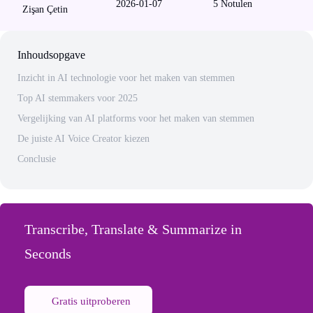
2026-01-07
5
Notulen
Zişan Çetin
Inhoudsopgave
Inzicht in AI technologie voor het maken van stemmen
Top AI stemmakers voor 2025
Vergelijking van AI platforms voor het maken van stemmen
De juiste AI Voice Creator kiezen
Conclusie
Transcribe, Translate & Summarize in
Seconds
Gratis uitproberen