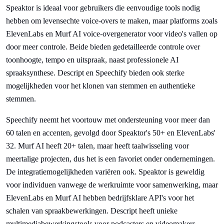
Speaktor is ideaal voor gebruikers die eenvoudige tools nodig
hebben om levensechte voice-overs te maken, maar platforms zoals
ElevenLabs en Murf AI voice-overgenerator voor video's vallen op
door meer controle. Beide bieden gedetailleerde controle over
toonhoogte, tempo en uitspraak, naast professionele AI
spraaksynthese. Descript en Speechify bieden ook sterke
mogelijkheden voor het klonen van stemmen en authentieke
stemmen.
Speechify neemt het voortouw met ondersteuning voor meer dan
60 talen en accenten, gevolgd door Speaktor's 50+ en ElevenLabs'
32. Murf AI heeft 20+ talen, maar heeft taalwisseling voor
meertalige projecten, dus het is een favoriet onder ondernemingen.
De integratiemogelijkheden variëren ook. Speaktor is geweldig
voor individuen vanwege de werkruimte voor samenwerking, maar
ElevenLabs en Murf AI hebben bedrijfsklare API's voor het
schalen van spraakbewerkingen. Descript heeft unieke
multimediabewerkingstools voor podcasters en videomakers.