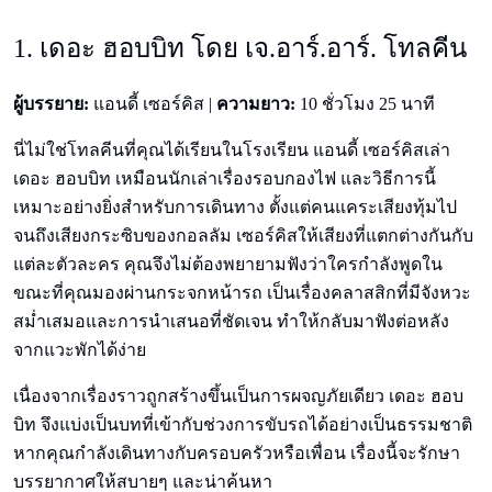
1. เดอะ ฮอบบิท โดย เจ.อาร์.อาร์. โทลคีน
ผู้บรรยาย:
แอนดี้ เซอร์คิส |
ความยาว:
10 ชั่วโมง 25 นาที
นี่ไม่ใช่โทลคีนที่คุณได้เรียนในโรงเรียน แอนดี้ เซอร์คิสเล่า
เดอะ ฮอบบิท เหมือนนักเล่าเรื่องรอบกองไฟ และวิธีการนี้
เหมาะอย่างยิ่งสำหรับการเดินทาง ตั้งแต่คนแคระเสียงทุ้มไป
จนถึงเสียงกระซิบของกอลลัม เซอร์คิสให้เสียงที่แตกต่างกันกับ
แต่ละตัวละคร คุณจึงไม่ต้องพยายามฟังว่าใครกำลังพูดใน
ขณะที่คุณมองผ่านกระจกหน้ารถ เป็นเรื่องคลาสสิกที่มีจังหวะ
สม่ำเสมอและการนำเสนอที่ชัดเจน ทำให้กลับมาฟังต่อหลัง
จากแวะพักได้ง่าย
เนื่องจากเรื่องราวถูกสร้างขึ้นเป็นการผจญภัยเดียว เดอะ ฮอบ
บิท จึงแบ่งเป็นบทที่เข้ากับช่วงการขับรถได้อย่างเป็นธรรมชาติ
หากคุณกำลังเดินทางกับครอบครัวหรือเพื่อน เรื่องนี้จะรักษา
บรรยากาศให้สบายๆ และน่าค้นหา