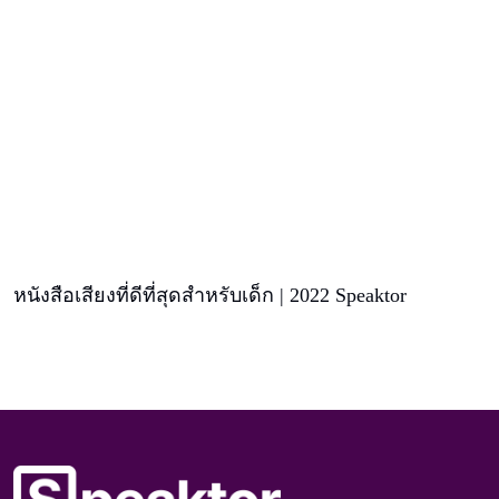
หนังสือเสียงที่ดีที่สุดสําหรับเด็ก | 2022 Speaktor