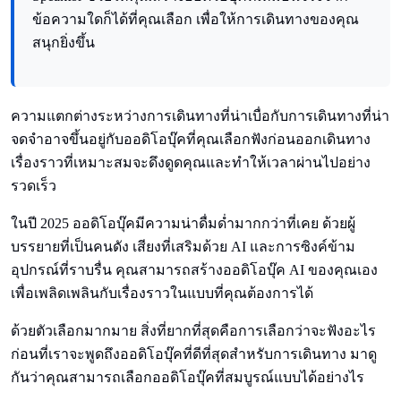
ข้อความใดก็ได้ที่คุณเลือก เพื่อให้การเดินทางของคุณ
สนุกยิ่งขึ้น
ความแตกต่างระหว่างการเดินทางที่น่าเบื่อกับการเดินทางที่น่า
จดจำอาจขึ้นอยู่กับออดิโอบุ๊คที่คุณเลือกฟังก่อนออกเดินทาง
เรื่องราวที่เหมาะสมจะดึงดูดคุณและทำให้เวลาผ่านไปอย่าง
รวดเร็ว
ในปี 2025 ออดิโอบุ๊คมีความน่าดื่มด่ำมากกว่าที่เคย ด้วยผู้
บรรยายที่เป็นคนดัง เสียงที่เสริมด้วย AI และการซิงค์ข้าม
อุปกรณ์ที่ราบรื่น คุณสามารถสร้างออดิโอบุ๊ค AI ของคุณเอง
เพื่อเพลิดเพลินกับเรื่องราวในแบบที่คุณต้องการได้
ด้วยตัวเลือกมากมาย สิ่งที่ยากที่สุดคือการเลือกว่าจะฟังอะไร
ก่อนที่เราจะพูดถึงออดิโอบุ๊คที่ดีที่สุดสำหรับการเดินทาง มาดู
กันว่าคุณสามารถเลือกออดิโอบุ๊คที่สมบูรณ์แบบได้อย่างไร