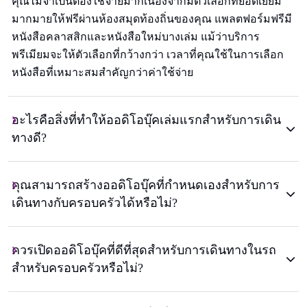
คุณไม่จำเป็นต้องใช้จ่ายมากเนื่องจากมีตัวเลือกที่ยอดเยี่ยม
มากมายให้ฟรีผ่านห้องสมุดท้องถิ่นของคุณ แพลตฟอร์มฟรีมี
หนังสือคลาสสิกและหนังสือใหม่บางเล่ม แม้ว่าบริการ
พรีเมียมจะให้ตัวเลือกที่กว้างกว่า เวลาที่คุณใช้ในการเลือก
หนังสือที่เหมาะสมสำคัญกว่าค่าใช้จ่าย
อะไรคือสิ่งที่ทำให้ออดิโอบุ๊คเล่มแรกสำหรับการเดิน
ทางดี?
คุณสามารถสร้างออดิโอบุ๊คที่กำหนดเองสำหรับการ
เดินทางกับครอบครัวได้หรือไม่?
ควรเปิดออดิโอบุ๊คที่ดีที่สุดสำหรับการเดินทางในรถ
สำหรับครอบครัวหรือไม่?