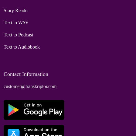
Story Reader
Text to WAV
Text to Podcast
Text to Audiobook
Contact Information
customer@transkriptor.com