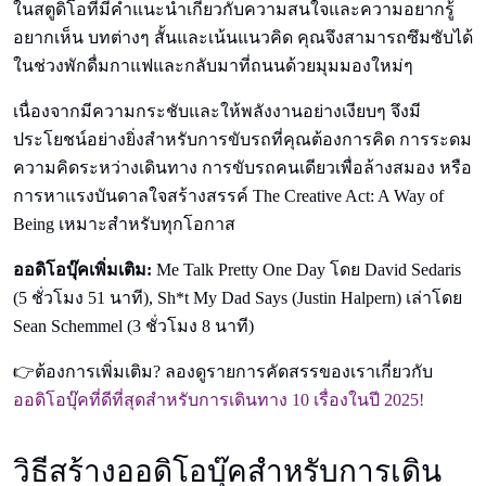
ในสตูดิโอที่มีคำแนะนำเกี่ยวกับความสนใจและความอยากรู้
อยากเห็น บทต่างๆ สั้นและเน้นแนวคิด คุณจึงสามารถซึมซับได้
ในช่วงพักดื่มกาแฟและกลับมาที่ถนนด้วยมุมมองใหม่ๆ
เนื่องจากมีความกระชับและให้พลังงานอย่างเงียบๆ จึงมี
ประโยชน์อย่างยิ่งสำหรับการขับรถที่คุณต้องการคิด การระดม
ความคิดระหว่างเดินทาง การขับรถคนเดียวเพื่อล้างสมอง หรือ
การหาแรงบันดาลใจสร้างสรรค์ The Creative Act: A Way of
Being เหมาะสำหรับทุกโอกาส
ออดิโอบุ๊คเพิ่มเติม:
Me Talk Pretty One Day โดย David Sedaris
(5 ชั่วโมง 51 นาที), Sh*t My Dad Says (Justin Halpern) เล่าโดย
Sean Schemmel (3 ชั่วโมง 8 นาที)
👉ต้องการเพิ่มเติม? ลองดูรายการคัดสรรของเราเกี่ยวกับ
ออดิโอบุ๊คที่ดีที่สุดสำหรับการเดินทาง 10 เรื่องในปี 2025!
วิธีสร้างออดิโอบุ๊คสำหรับการเดิน