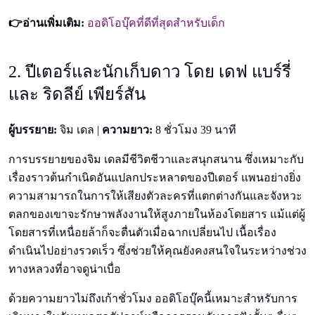
👉อ่านเพิ่มเติม:
ออดิโอบุ๊คที่ดีที่สุดสำหรับเด็ก
2. ปีเตอร์และนักเก็บดาว โดย เดฟ แบร์รี่
และ ริดลีย์ เพียร์สัน
ผู้บรรยาย:
จิม เดล |
ความยาว:
8 ชั่วโมง 39 นาที
การบรรยายของจิม เดลมีชีวิตชีวาและสนุกสนาน ซึ่งเหมาะกับ
เรื่องราวต้นกำเนิดอันแปลกประหลาดของปีเตอร์ แพนอย่างยิ่ง
ความสามารถในการให้เสียงตัวละครที่แตกต่างกันและจังหวะ
ตลกของเขาจะรักษาพลังงานให้สูงภายในห้องโดยสาร แม้แต่ผู้
โดยสารที่เหนื่อยล้าก็จะตื่นตัวเมื่อฉากเปลี่ยนไป เนื้อเรื่อง
ดำเนินไปอย่างรวดเร็ว ซึ่งช่วยให้คุณยังคงสนใจในระหว่างช่วง
ทางหลวงที่อาจดูน่าเบื่อ
ด้วยความยาวไม่ถึงเก้าชั่วโมง ออดิโอบุ๊คนี้เหมาะสำหรับการ