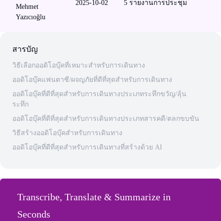
2025-10-02
5
รายงานการประชุม
Mehmet
Yazıcıoğlu
สารบัญ
วิธีเลือกออดิโอบุ๊คที่เหมาะสำหรับการเดินทาง
ออดิโอบุ๊คแฟนตาซี/ผจญภัยที่ดีที่สุดสำหรับการเดินทาง
ออดิโอบุ๊คที่ดีที่สุดสำหรับการเดินทางประเภทระทึกขวัญ/ลุ้น
ระทึก
ออดิโอบุ๊คที่ดีที่สุดสำหรับการเดินทางประเภทสารคดี/ตลกขบขัน
วิธีสร้างออดิโอบุ๊คสำหรับการเดินทาง
ออดิโอบุ๊คที่ดีที่สุดสำหรับการเดินทางที่สร้างด้วย AI
Transcribe, Translate & Summarize in
Seconds