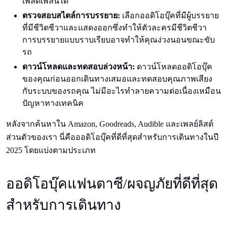
เพลิดเพลินได้
ตรวจสอบสไตล์การบรรยาย:
เลือกออดิโอบุ๊คที่มีผู้บรรยาย
ที่มีชีวิตชีวาและแสดงออกซึ่งทำให้ตัวละครมีชีวิตชีวา
การบรรยายแบบราบเรียบอาจทำให้คุณง่วงนอนขณะขับ
รถ
ดาวน์โหลดและทดสอบล่วงหน้า:
ดาวน์โหลดออดิโอบุ๊ค
ของคุณก่อนออกเดินทางเสมอและทดสอบคุณภาพเสียง
กับระบบของรถคุณ ไม่มีอะไรทำลายความต่อเนื่องเหมือน
ปัญหาทางเทคนิค
หลังจากค้นหาใน Amazon, Goodreads, Audible และเพลย์ลิสต์
ส่วนตัวของเรา นี่คือออดิโอบุ๊คที่ดีที่สุดสำหรับการเดินทางในปี
2025 โดยแบ่งตามประเภท
ออดิโอบุ๊คแฟนตาซี/ผจญภัยที่ดีที่สุด
สำหรับการเดินทาง