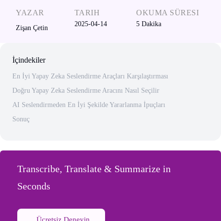
YAZAR
TARIH
OKUMA SÜRESI
2025-04-14
5
Dakika
Zişan Çetin
İçindekiler
En İyi Yapay Zeka Seslendirme Araçları Karşılaştırması
Doğru Yapay Zeka Seslendirme Aracını Nasıl Seçilir
AI Seslendirmeden En İyi Şekilde Yararlanma İpuçları
Sonuç
Transcribe, Translate & Summarize in
Seconds
Ücretsiz Deneyin