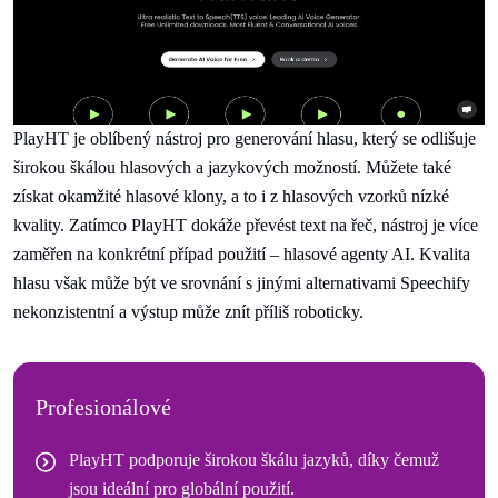
PlayHT je oblíbený nástroj pro generování hlasu, který se odlišuje
širokou škálou hlasových a jazykových možností. Můžete také
získat okamžité hlasové klony, a to i z hlasových vzorků nízké
kvality. Zatímco PlayHT dokáže převést text na řeč, nástroj je více
zaměřen na konkrétní případ použití – hlasové agenty AI. Kvalita
hlasu však může být ve srovnání s jinými alternativami Speechify
nekonzistentní a výstup může znít příliš roboticky.
Profesionálové
PlayHT podporuje širokou škálu jazyků, díky čemuž
jsou ideální pro globální použití.