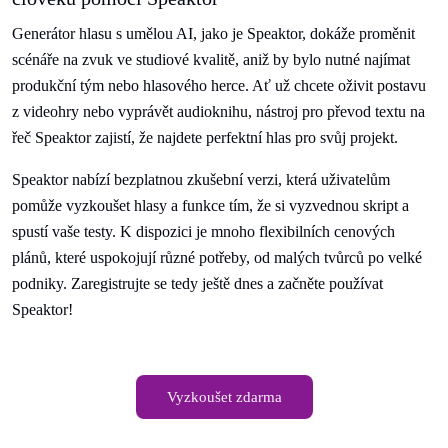
Generátor hlasu s umělou AI, jako je Speaktor, dokáže proměnit
scénáře na zvuk ve studiové kvalitě, aniž by bylo nutné najímat
produkční tým nebo hlasového herce. Ať už chcete oživit postavu
z videohry nebo vyprávět audioknihu, nástroj pro převod textu na
řeč Speaktor zajistí, že najdete perfektní hlas pro svůj projekt.
Speaktor nabízí bezplatnou zkušební verzi, která uživatelům
pomůže vyzkoušet hlasy a funkce tím, že si vyzvednou skript a
spustí vaše testy. K dispozici je mnoho flexibilních cenových
plánů, které uspokojují různé potřeby, od malých tvůrců po velké
podniky. Zaregistrujte se tedy ještě dnes a začněte používat
Speaktor!
Vyzkoušet zdarma