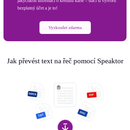
jakýchkoli informací o kreditní kartě – stačí si vytvořit
bezplatný účet a je to!
Vyzkoušet zdarma
Jak převést text na řeč pomocí Speaktor