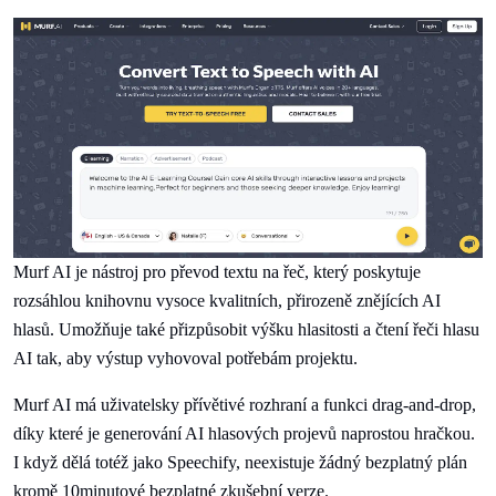
Murf AI je nástroj pro převod textu na řeč, který poskytuje
rozsáhlou knihovnu vysoce kvalitních, přirozeně znějících AI
hlasů. Umožňuje také přizpůsobit výšku hlasitosti a čtení řeči hlasu
AI tak, aby výstup vyhovoval potřebám projektu.
Murf AI má uživatelsky přívětivé rozhraní a funkci drag-and-drop,
díky které je generování AI hlasových projevů naprostou hračkou.
I když dělá totéž jako Speechify, neexistuje žádný bezplatný plán
kromě 10minutové bezplatné zkušební verze.