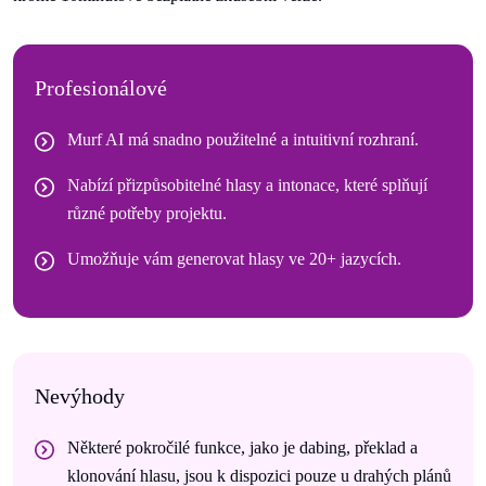
Profesionálové
Murf AI má snadno použitelné a intuitivní rozhraní.
Nabízí přizpůsobitelné hlasy a intonace, které splňují
různé potřeby projektu.
Umožňuje vám generovat hlasy ve 20+ jazycích.
Nevýhody
Některé pokročilé funkce, jako je dabing, překlad a
klonování hlasu, jsou k dispozici pouze u drahých plánů