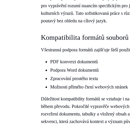
pro vyprávění rozumí nuancím specifickým pro j
kulturních výrazů. Tato sofistikovaná práce s rů
poutavý bez ohledu na cílový jazyk.
Kompatibilita formátů souborů
Všestranná podpora formátů zajišťuje širší použi
PDF konverzi dokumentů
Podpora Word dokumentů
Zpracování prostého textu
Možnosti přímého čtení webových stránek
Důležitost kompatibility formátů se vztahuje i 
během převodu. Pokročilé vypravěče webových s
rozvržení dokumentu, tabulky a vložený obsah a 
sekvenci, která zachovává kontext a význam pů