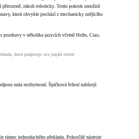
ní přirozeně, nikoli roboticky. Tento pokrok umožnil
únavy, která obvykle pochází z mechanicky znějícího
ekladu, která podporuje více jazyků včetně.
pora stala nezbytností. Špičková řešení nabízejí:
uje rámec jednoduchého překladu. Pokročilé nástroje