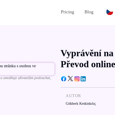
Pricing
Blog
Vyprávění na
Převod online
č a umožňuje uživatelům poslouchat,
AUTOR
Gökberk Keskinkılıç