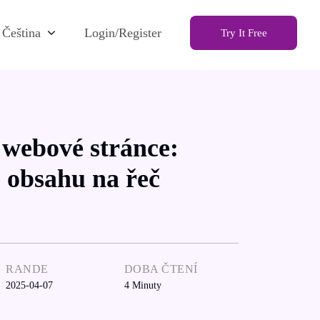
Čeština
Login/Register
Try It Free
 webové stránce:
 obsahu na řeč
RANDE
DOBA ČTENÍ
2025-04-07
4
Minuty