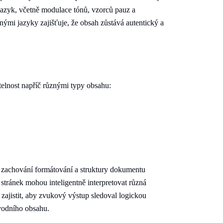
azyk, včetně modulace tónů, vzorců pauz a
znými jazyky zajišťuje, že obsah zůstává autentický a
telnost napříč různými typy obsahu:
na zachování formátování a struktury dokumentu
tránek mohou inteligentně interpretovat různá
zajistit, aby zvukový výstup sledoval logickou
vodního obsahu.