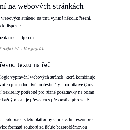
ění na webových stránkách
í webových stránek, na trhu vyniká několik řešení.
 k dispozici.
ě znějící řeč v 50+ jazycích.
převod textu na řeč
nologie vyprávění webových stránek, která kombinuje
ytvořen pro jednotlivé profesionály i podnikové týmy a
í flexibility potřebné pro různé požadavky na obsah.
e každý obsah je převeden s přesností a přirozeně
polupráce z této platformy činí ideální řešení pro
a více formátů souborů zajišťuje bezproblémovou