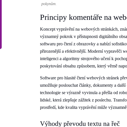
pokynům.
Principy komentáře na web
Koncept vyprávění na webových stránkách, známý
významný pokrok v přístupnosti digitálního obs
softwaru pro čtení z obrazovky a nabízí sofisti
přirozenější a efektivnější. Moderní vypravěči 
inteligenci a algoritmy strojového učení k pocho
poskytování obsahu způsobem, který věrně napod
Software pro hlasité čtení webových stránek pře
umožňuje poslouchat články, dokumenty a další 
technologie se výrazně vyvinula a přešla od robo
lidské, která zlepšuje zážitek z poslechu. Trans
prostředí, kde kvalita vyprávění může významně
Výhody převodu textu na řeč