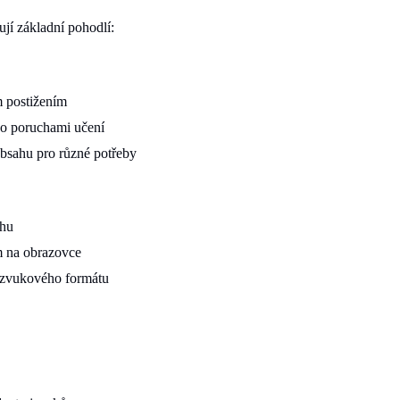
jí základní pohodlí:
m postižením
ebo poruchami učení
bsahu pro různé potřeby
ahu
m na obrazovce
m zvukového formátu