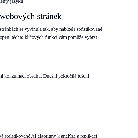
denty jazyků
 webových stránek
ránkách se vyvinula tak, aby nabízela sofistikované
chopení těchto klíčových funkcí vám pomůže vybrat
vní konzumaci obsahu. Dnešní pokročilá řešení
á sofistikované AI algoritmy k analýze a replikaci