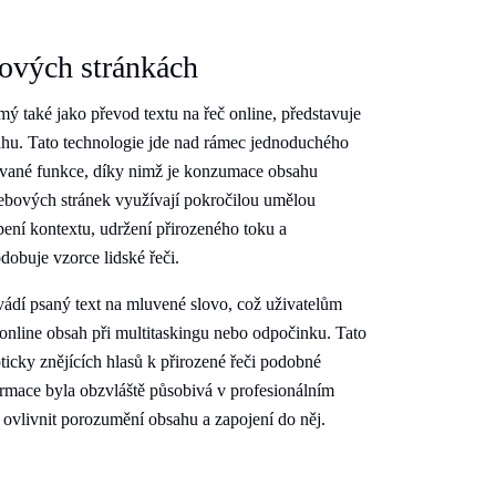
ových stránkách
 také jako převod textu na řeč online, představuje
ahu. Tato technologie jde nad rámec jednoduchého
kované funkce, díky nimž je konzumace obsahu
webových stránek využívají pokročilou umělou
pení kontextu, udržení přirozeného toku a
obuje vzorce lidské řeči.
vádí psaný text na mluvené slovo, což uživatelům
online obsah při multitaskingu nebo odpočinku. Tato
ticky znějících hlasů k přirozené řeči podobné
formace byla obzvláště působivá v profesionálním
 ovlivnit porozumění obsahu a zapojení do něj.