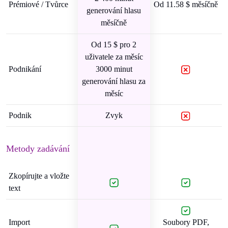
Prémiové / Tvůrce
Od 11.58 $ měsíčně
generování hlasu
měsíčně
Od 15 $ pro 2
uživatele za měsíc
Podnikání
3000 minut
generování hlasu za
měsíc
Podnik
Zvyk
Metody zadávání
Zkopírujte a vložte
text
Import
Soubory PDF,