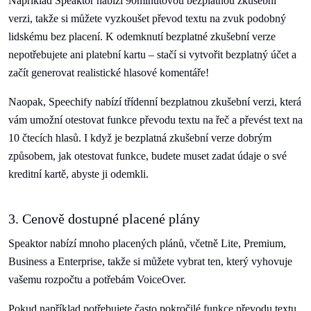
Například Speaktor nabízí 90minutovou bezplatnou zkušební
verzi, takže si můžete vyzkoušet převod textu na zvuk podobný
lidskému bez placení. K odemknutí bezplatné zkušební verze
nepotřebujete ani platební kartu – stačí si vytvořit bezplatný účet a
začít generovat realistické hlasové komentáře!
Naopak, Speechify nabízí třídenní bezplatnou zkušební verzi, která
vám umožní otestovat funkce převodu textu na řeč a převést text na
10 čtecích hlasů. I když je bezplatná zkušební verze dobrým
způsobem, jak otestovat funkce, budete muset zadat údaje o své
kreditní kartě, abyste ji odemkli.
3. Cenově dostupné placené plány
Speaktor nabízí mnoho placených plánů, včetně Lite, Premium,
Business a Enterprise, takže si můžete vybrat ten, který vyhovuje
vašemu rozpočtu a potřebám VoiceOver.
Pokud například potřebujete často pokročilé funkce převodu textu