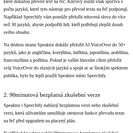
které dokážou převést text na řeč. Klíčový rozdíl však spočívá v
počtu jazyků, které tyto nástroje pro převod textu na řeč podporují.
Například Speechify vám pomůže přeložit mluvená slova do více
než 30 jazyků, abyste podpořili lidi, kteří potřebují zlepšit dosah
svého obsahu.
Na druhou stranu Speaktor dokáže přeložit AI VoiceOver do 50+
jazyků, jako je angličtina, korejština, italština, japonština, arabština,
francouzština a polština. Pokud je vaším hlavním cílem přeložit
svůj VoiceOver do různých jazyků a spojit se se širokým spektrem
publika, bylo by lepší použít Speaktor místo Speechify.
2. 90minutová bezplatná zkušební verze
Speaktor i Speechify nabízejí bezplatnou verzi nebo zkušební
verzi, která uživatelům umožňuje otestovat funkce převodu textu
na řeč před upgradem na placený plán.