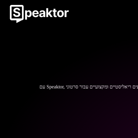
עם Speaktor, אתה יכול בקלות ליצור קולנועים ריאליסטיים ומקצועיים עבור סרטוני YouTube שלך, ולעזור לך לתפוס את תשומת ליבם של הצופים שלך מבלי לדרוש שחקני קול יקרים או