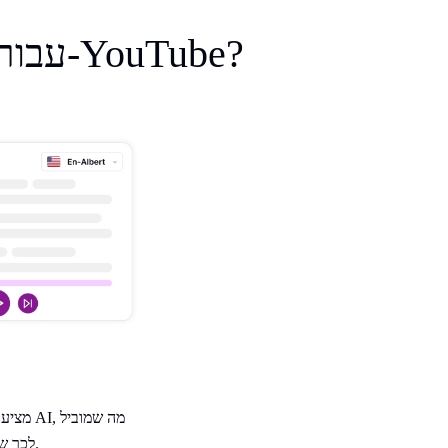
למה להשתמש ב-Speaktor עבור הקולנועים שלך ל-YouTube?
לכך שסרטוניך נשמעים טבעיים ומעורבים.