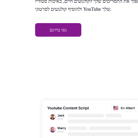
וך את התסריטים שלך לקולנועים חיים, באיכות סטודיו. Speaktor מספק דרך חלקה ליצור
ולהוסיף קולנועים לסרטוני YouTube שלך.
נסו בחינם