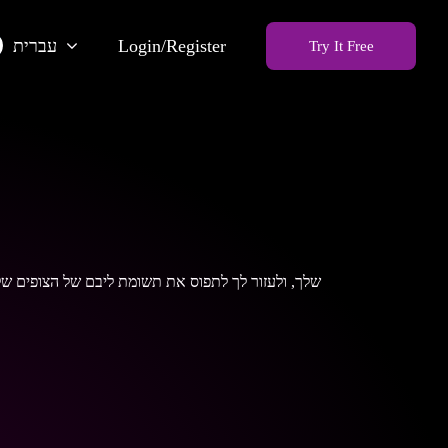
Login/Register
עברית
Try It Free