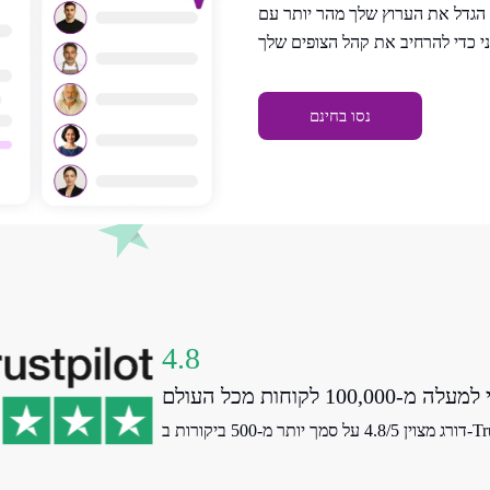
הגדל את הערוץ שלך מהר יותר עם Speaktor. תרגם את התסריט שלך ל-50+ שפות וצור
נסו בחינם
4.8
רות ב-Trustpilot.