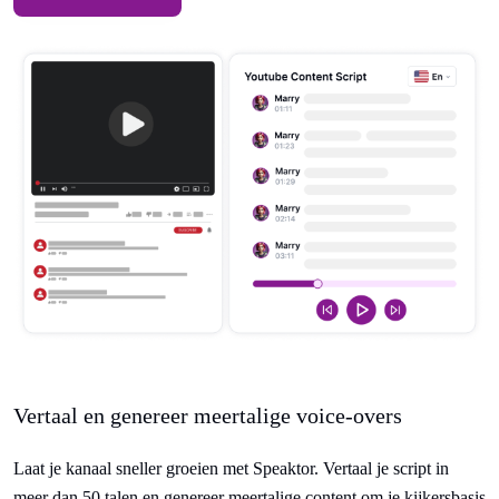
Vertaal en genereer meertalige voice-overs
Laat je kanaal sneller groeien met Speaktor. Vertaal je script in
meer dan 50 talen en genereer meertalige content om je kijkersbasis