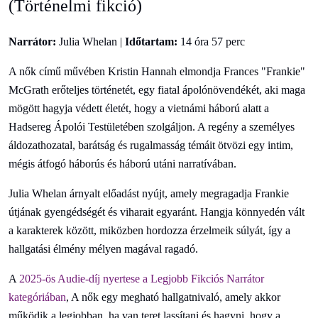
(Történelmi fikció)
Narrátor:
Julia Whelan |
Időtartam:
14 óra 57 perc
A nők című művében Kristin Hannah elmondja Frances "Frankie"
McGrath erőteljes történetét, egy fiatal ápolónövendékét, aki maga
mögött hagyja védett életét, hogy a vietnámi háború alatt a
Hadsereg Ápolói Testületében szolgáljon. A regény a személyes
áldozathozatal, barátság és rugalmasság témáit ötvözi egy intim,
mégis átfogó háborús és háború utáni narratívában.
Julia Whelan árnyalt előadást nyújt, amely megragadja Frankie
útjának gyengédségét és viharait egyaránt. Hangja könnyedén vált
a karakterek között, miközben hordozza érzelmeik súlyát, így a
hallgatási élmény mélyen magával ragadó.
A
2025-ös Audie-díj nyertese a Legjobb Fikciós Narrátor
kategóriában
, A nők egy megható hallgatnivaló, amely akkor
működik a legjobban, ha van teret lassítani és hagyni, hogy a