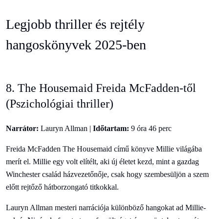
Legjobb thriller és rejtély
hangoskönyvek 2025-ben
8. The Housemaid Freida McFadden-től
(Pszichológiai thriller)
Narrátor:
Lauryn Allman |
Időtartam:
9 óra 46 perc
Freida McFadden The Housemaid című könyve Millie világába
merít el. Millie egy volt elítélt, aki új életet kezd, mint a gazdag
Winchester család házvezetőnője, csak hogy szembesüljön a szem
előtt rejtőző hátborzongató titkokkal.
Lauryn Allman mesteri narrációja különböző hangokat ad Millie-