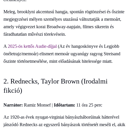
Meleg, brooklyni akcentusú hangja, spontán rögtönzései és őszinte
megjegyzései mélyen személyes utazássá változtatják a memoárt,
amely végigvezet korai Broadway-napjain, filmes sikerein és
fáradhatatlan művészi törekvésein.
A
2025-ös kettős Audie-díjjal
(Az év hangoskönyve és Legjobb
önéletrajz/memoár) elismert memoár ugyanúgy ragyog Streisand
őszinte történetmesélése, mint előadásának hitelessége miatt.
2. Rednecks, Taylor Brown (Irodalmi
fikció)
Narrátor:
Ramiz Monsef |
Időtartam:
11 óra 25 perc
Az 1920-as évek nyugat-virginiai bányászháborúinak hátterével
játszódó Rednecks az egyszerű bányászok történetét meséli el, akik