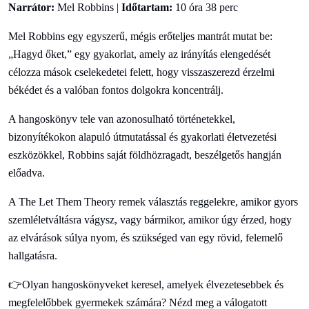
Narrátor:
Mel Robbins |
Időtartam:
10 óra 38 perc
Mel Robbins egy egyszerű, mégis erőteljes mantrát mutat be:
„Hagyd őket,” egy gyakorlat, amely az irányítás elengedését
célozza mások cselekedetei felett, hogy visszaszerezd érzelmi
békédet és a valóban fontos dolgokra koncentrálj.
A hangoskönyv tele van azonosulható történetekkel,
bizonyítékokon alapuló útmutatással és gyakorlati életvezetési
eszközökkel, Robbins saját földhözragadt, beszélgetős hangján
előadva.
A The Let Them Theory remek választás reggelekre, amikor gyors
szemléletváltásra vágysz, vagy bármikor, amikor úgy érzed, hogy
az elvárások súlya nyom, és szükséged van egy rövid, felemelő
hallgatásra.
👉Olyan hangoskönyveket keresel, amelyek élvezetesebbek és
megfelelőbbek gyermekek számára? Nézd meg a válogatott