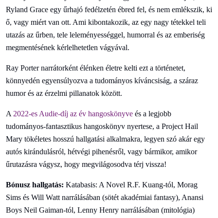
Ryland Grace egy űrhajó fedélzetén ébred fel, és nem emlékszik, ki
ő, vagy miért van ott. Ami kibontakozik, az egy nagy tétekkel teli
utazás az űrben, tele leleményességgel, humorral és az emberiség
megmentésének kérlelhetetlen vágyával.
Ray Porter narrátorként élénken életre kelti ezt a történetet,
könnyedén egyensúlyozva a tudományos kíváncsiság, a száraz
humor és az érzelmi pillanatok között.
A
2022-es Audie-díj az év hangoskönyve
és a legjobb
tudományos-fantasztikus hangoskönyv nyertese, a Project Hail
Mary tökéletes hosszú hallgatási alkalmakra, legyen szó akár egy
autós kirándulásról, hétvégi pihenésről, vagy bármikor, amikor
űrutazásra vágysz, hogy megvilágosodva térj vissza!
Bónusz hallgatás:
Katabasis: A Novel R.F. Kuang-tól, Morag
Sims és Will Watt narrálásában (sötét akadémiai fantasy), Anansi
Boys Neil Gaiman-tól, Lenny Henry narrálásában (mitológia)