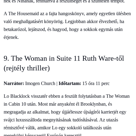
nek és Ninának, fenntartva a feszültséget és a szüntelen tempót.
A The Housemaid az a fajta hangoskönyv, amely egyetlen ülésben
való meghallgatásért könyörög. Legjobban akkor élvezhető, ha
betakarózol, lejátszod, és hagyod, hogy a sokkok egymás után
érjenek.
9. The Woman in Suite 11 Ruth Ware-től
(rejtély thriller)
Narrátor:
Imogen Church |
Időtartam:
15 óra 11 perc
Lo Blacklock visszatér ebben a feszült folytatásban a The Woman
in Cabin 10 után. Most már anyaként él Brooklynban, és
megragadja az alkalmat, hogy újjáélessze újságírói karrierjét egy
svájci luxusszálloda megnyitásának tudósításával. Az utazás
rémisztővé válik, amikor Lo egy sokkoló találkozás után
menekülni kényszerül Európán keresztül.