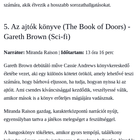
számára, akik élvezik a hosszabb sorozathallgatásokat.
5. Az ajtók könyve (The Book of Doors) -
Gareth Brown (Sci-fi)
Narrátor:
Miranda Raison |
Időtartam:
13 óra 16 perc
Gareth Brown debütáló műve Cassie Andrews könyvkereskedő
életébe vezet, aki egy különös kötetet örököl, amely lehetővé teszi
számára, hogy bárhová eljusson, ha tudja, hogyan nyissa ki az
ajtóit. Ami csendes kíváncsisággal kezdődik, veszélyessé válik,
amikor mások is a könyv erőteljes mágiájára vadásznak.
Miranda Raison gazdag, karakterközpontú narrációt nyújt,
egyensúlyban tartva a játékos melegséget a feszültséggel.
A hangoskönyv tökéletes, amikor gyors tempójú, találékony