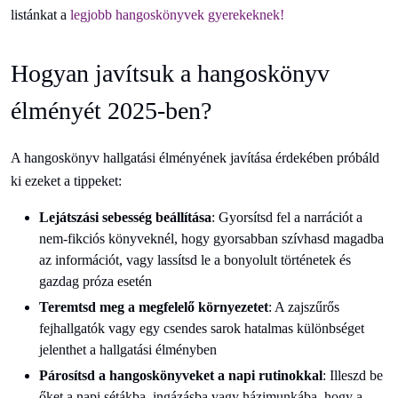
listánkat a
legjobb hangoskönyvek gyerekeknek!
Hogyan javítsuk a hangoskönyv
élményét 2025-ben?
A hangoskönyv hallgatási élményének javítása érdekében próbáld
ki ezeket a tippeket:
Lejátszási sebesség beállítása
: Gyorsítsd fel a narrációt a
nem-fikciós könyveknél, hogy gyorsabban szívhasd magadba
az információt, vagy lassítsd le a bonyolult történetek és
gazdag próza esetén
Teremtsd meg a megfelelő környezetet
: A zajszűrős
fejhallgatók vagy egy csendes sarok hatalmas különbséget
jelenthet a hallgatási élményben
Párosítsd a hangoskönyveket a napi rutinokkal
: Illeszd be
őket a napi sétákba, ingázásba vagy házimunkába, hogy a