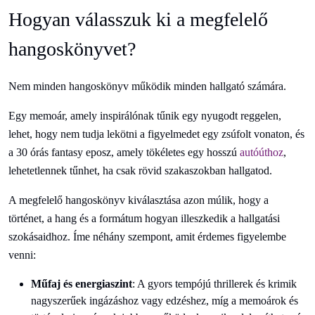
Hogyan válasszuk ki a megfelelő
hangoskönyvet?
Nem minden hangoskönyv működik minden hallgató számára.
Egy memoár, amely inspirálónak tűnik egy nyugodt reggelen,
lehet, hogy nem tudja lekötni a figyelmedet egy zsúfolt vonaton, és
a 30 órás fantasy eposz, amely tökéletes egy hosszú
autóúthoz
,
lehetetlennek tűnhet, ha csak rövid szakaszokban hallgatod.
A megfelelő hangoskönyv kiválasztása azon múlik, hogy a
történet, a hang és a formátum hogyan illeszkedik a hallgatási
szokásaidhoz. Íme néhány szempont, amit érdemes figyelembe
venni:
Műfaj és energiaszint
: A gyors tempójú thrillerek és krimik
nagyszerűek ingázáshoz vagy edzéshez, míg a memoárok és