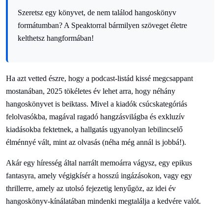
Szeretsz egy könyvet, de nem találod hangoskönyv
formátumban? A Speaktorral bármilyen szöveget életre
kelthetsz hangformában!
Ha azt vetted észre, hogy a podcast-listád kissé megcsappant
mostanában, 2025 tökéletes év lehet arra, hogy néhány
hangoskönyvet is beiktass. Mivel a kiadók csúcskategóriás
felolvasókba, magával ragadó hangzásvilágba és exkluzív
kiadásokba fektetnek, a hallgatás ugyanolyan lebilincselő
élménnyé vált, mint az olvasás (néha még annál is jobbá!).
Akár egy híresség által narrált memoárra vágysz, egy epikus
fantasyra, amely végigkísér a hosszú ingázásokon, vagy egy
thrillerre, amely az utolsó fejezetig lenyűgöz, az idei év
hangoskönyv-kínálatában mindenki megtalálja a kedvére valót.