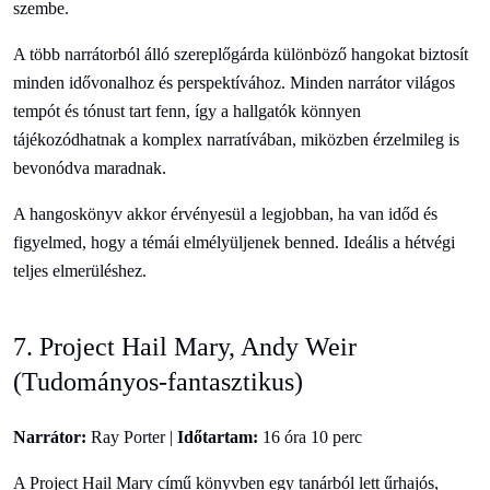
szembe.
A több narrátorból álló szereplőgárda különböző hangokat biztosít
minden idővonalhoz és perspektívához. Minden narrátor világos
tempót és tónust tart fenn, így a hallgatók könnyen
tájékozódhatnak a komplex narratívában, miközben érzelmileg is
bevonódva maradnak.
A hangoskönyv akkor érvényesül a legjobban, ha van időd és
figyelmed, hogy a témái elmélyüljenek benned. Ideális a hétvégi
teljes elmerüléshez.
7. Project Hail Mary, Andy Weir
(Tudományos-fantasztikus)
Narrátor:
Ray Porter |
Időtartam:
16 óra 10 perc
A Project Hail Mary című könyvben egy tanárból lett űrhajós,