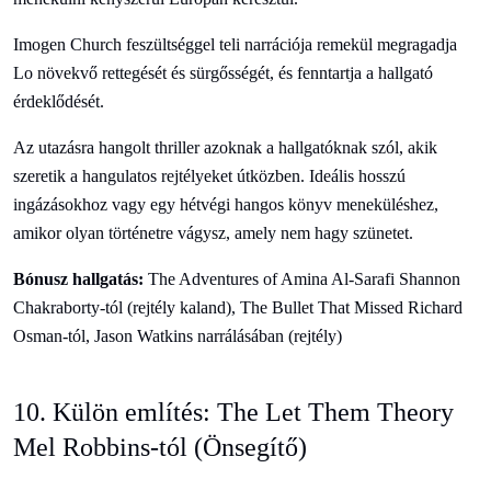
Imogen Church feszültséggel teli narrációja remekül megragadja
Lo növekvő rettegését és sürgősségét, és fenntartja a hallgató
érdeklődését.
Az utazásra hangolt thriller azoknak a hallgatóknak szól, akik
szeretik a hangulatos rejtélyeket útközben. Ideális hosszú
ingázásokhoz vagy egy hétvégi hangos könyv meneküléshez,
amikor olyan történetre vágysz, amely nem hagy szünetet.
Bónusz hallgatás:
The Adventures of Amina Al-Sarafi Shannon
Chakraborty-tól (rejtély kaland), The Bullet That Missed Richard
Osman-tól, Jason Watkins narrálásában (rejtély)
10. Külön említés: The Let Them Theory
Mel Robbins-tól (Önsegítő)