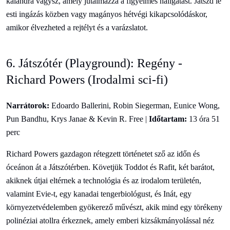
kalandra vágysz, amely jutalmazza a figyelmes hallgatást. Játszd le
esti ingázás közben vagy magányos hétvégi kikapcsolódáskor,
amikor élvezheted a rejtélyt és a varázslatot.
6. Játszótér (Playground): Regény -
Richard Powers (Irodalmi sci-fi)
Narrátorok:
Edoardo Ballerini, Robin Siegerman, Eunice Wong,
Pun Bandhu, Krys Janae & Kevin R. Free |
Időtartam:
13 óra 51
perc
Richard Powers gazdagon rétegzett történetet sző az időn és
óceánon át a Játszótérben. Követjük Toddot és Rafit, két barátot,
akiknek útjai eltérnek a technológia és az irodalom területén,
valamint Evie-t, egy kanadai tengerbiológust, és Inát, egy
környezetvédelemben gyökerező művészt, akik mind egy törékeny
polinéziai atollra érkeznek, amely emberi kizsákmányolással néz