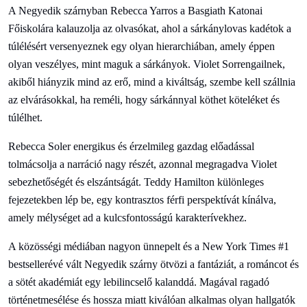
A Negyedik szárnyban Rebecca Yarros a Basgiath Katonai
Főiskolára kalauzolja az olvasókat, ahol a sárkánylovas kadétok a
túlélésért versenyeznek egy olyan hierarchiában, amely éppen
olyan veszélyes, mint maguk a sárkányok. Violet Sorrengailnek,
akiből hiányzik mind az erő, mind a kiváltság, szembe kell szállnia
az elvárásokkal, ha reméli, hogy sárkánnyal köthet köteléket és
túlélhet.
Rebecca Soler energikus és érzelmileg gazdag előadással
tolmácsolja a narráció nagy részét, azonnal megragadva Violet
sebezhetőségét és elszántságát. Teddy Hamilton különleges
fejezetekben lép be, egy kontrasztos férfi perspektívát kínálva,
amely mélységet ad a kulcsfontosságú karakterívekhez.
A közösségi médiában nagyon ünnepelt és a New York Times #1
bestsellerévé vált Negyedik szárny ötvözi a fantáziát, a románcot és
a sötét akadémiát egy lebilincselő kalanddá. Magával ragadó
történetmesélése és hossza miatt kiválóan alkalmas olyan hallgatók