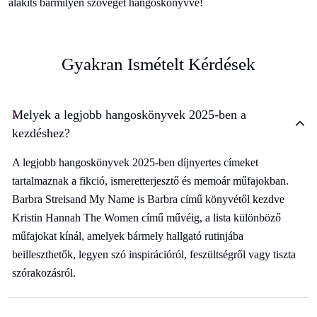
alakíts bármilyen szöveget hangoskönyvvé!
Gyakran Ismételt Kérdések
Melyek a legjobb hangoskönyvek 2025-ben a
kezdéshez?
A legjobb hangoskönyvek 2025-ben díjnyertes címeket
tartalmaznak a fikció, ismeretterjesztő és memoár műfajokban.
Barbra Streisand My Name is Barbra című könyvétől kezdve
Kristin Hannah The Women című művéig, a lista különböző
műfajokat kínál, amelyek bármely hallgató rutinjába
beilleszthetők, legyen szó inspirációról, feszültségről vagy tiszta
szórakozásról.