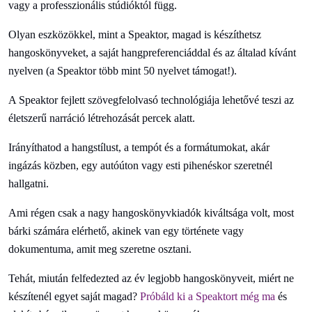
vagy a professzionális stúdióktól függ.
Olyan eszközökkel, mint a Speaktor, magad is készíthetsz
hangoskönyveket, a saját hangpreferenciáddal és az általad kívánt
nyelven (a Speaktor több mint 50 nyelvet támogat!).
A Speaktor fejlett szövegfelolvasó technológiája lehetővé teszi az
életszerű narráció létrehozását percek alatt.
Irányíthatod a hangstílust, a tempót és a formátumokat, akár
ingázás közben, egy autóúton vagy esti pihenéskor szeretnél
hallgatni.
Ami régen csak a nagy hangoskönyvkiadók kiváltsága volt, most
bárki számára elérhető, akinek van egy története vagy
dokumentuma, amit meg szeretne osztani.
Tehát, miután felfedezted az év legjobb hangoskönyveit, miért ne
készítenél egyet saját magad?
Próbáld ki a Speaktort még ma
és