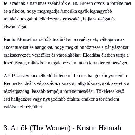
fellázadnak a hatalmas szénbárók ellen. Brown ötvözi a történelmet
és a fikciót, hogy megragadja Amerika egyik legnagyobb
munkásmozgalmi felkelésének erőszakát, bajtársiasságát és
elszántságát.
Ramiz Monsef narrációja textúrát ad a regénynek, váltogatva az
akcentusokat és hangokat, hogy megkülönböztesse a bányászokat,
szakszervezeti vezetőket és városlakókat. Előadása életben tartja a
feszültséget, miközben megalapozza minden karakter emberségét.
A 2025-ös év kiemelkedő történelmi fikciós hangoskönyveként a
Rednecks ideális választás azoknak a hallgatóknak, akik szeretik a
részletgazdag, lassabb tempójú történetmesélést. Tökéletes késő
esti hallgatásra vagy nyugodtabb órákra, amikor a történelem
valóban elmélyülhet.
3. A nők (The Women) - Kristin Hannah