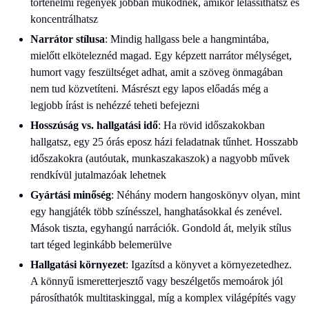
történelmi regények jobban működnek, amikor lelassíthatsz és
koncentrálhatsz
Narrátor stílusa
: Mindig hallgass bele a hangmintába,
mielőtt elköteleznéd magad. Egy képzett narrátor mélységet,
humort vagy feszültséget adhat, amit a szöveg önmagában
nem tud közvetíteni. Másrészt egy lapos előadás még a
legjobb írást is nehézzé teheti befejezni
Hosszúság vs. hallgatási idő
: Ha rövid időszakokban
hallgatsz, egy 25 órás eposz házi feladatnak tűnhet. Hosszabb
időszakokra (autóutak, munkaszakaszok) a nagyobb művek
rendkívül jutalmazóak lehetnek
Gyártási minőség
: Néhány modern hangoskönyv olyan, mint
egy hangjáték több színésszel, hanghatásokkal és zenével.
Mások tiszta, egyhangú narrációk. Gondold át, melyik stílus
tart téged leginkább belemerülve
Hallgatási környezet
: Igazítsd a könyvet a környezetedhez.
A könnyű ismeretterjesztő vagy beszélgetős memoárok jól
párosíthatók multitaskinggal, míg a komplex világépítés vagy