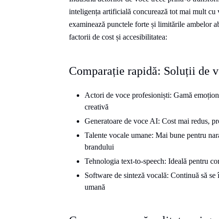
inteligența artificială concurează tot mai mult c
examinează punctele forte și limitările ambelor a
factorii de cost și accesibilitatea:
Comparație rapidă: Soluții de v
Actori de voce profesioniști: Gamă emoțional
creativă
Generatoare de voce AI: Cost mai redus, pro
Talente vocale umane: Mai bune pentru nara
brandului
Tehnologia text-to-speech: Ideală pentru con
Software de sinteză vocală: Continuă să se îm
umană