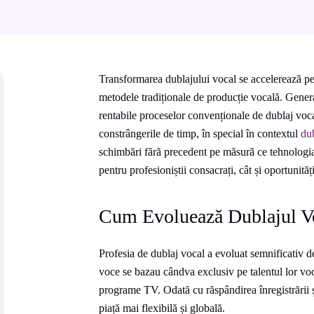
Transformarea dublajului vocal se accelerează pe
metodele tradiționale de producție vocală. Generat
rentabile proceselor convenționale de dublaj vocal
constrângerile de timp, în special în contextul
du
schimbări fără precedent pe măsură ce tehnologia
pentru profesioniștii consacrați, cât și oportunităț
Cum Evoluează Dublajul Vo
Profesia de dublaj vocal a evoluat semnificativ de
voce se bazau cândva exclusiv pe talentul lor voc
programe TV. Odată cu răspândirea înregistrării și 
piață mai flexibilă și globală.