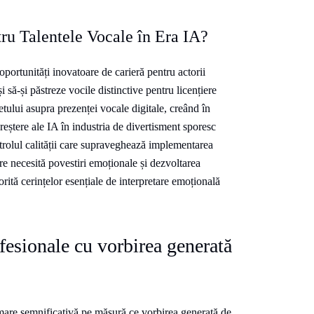
ru Talentele Vocale în Era IA?
portunități inovatoare de carieră pentru actorii
i să-și păstreze vocile distinctive pentru licențiere
etului asupra prezenței vocale digitale, creând în
creștere ale IA în industria de divertisment sporesc
ontrolul calității care supraveghează implementarea
re necesită povestiri emoționale și dezvoltarea
rită cerințelor esențiale de interpretare emoțională
esionale cu vorbirea generată
ormare semnificativă pe măsură ce vorbirea generată de