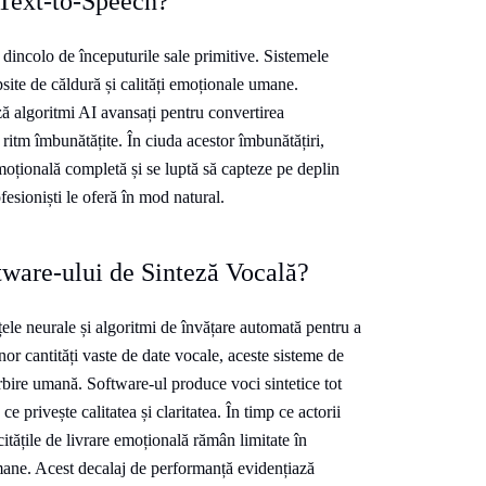
Text-to-Speech?
 dincolo de începuturile sale primitive. Sistemele
site de căldură și calități emoționale umane.
 algoritmi AI avansați pentru convertirea
i ritm îmbunătățite. În ciuda acestor îmbunătățiri,
oțională completă și se luptă să capteze pe deplin
fesioniști le oferă în mod natural.
tware-ului de Sinteză Vocală?
țele neurale și algoritmi de învățare automată pentru a
nor cantități vaste de date vocale, aceste sisteme de
rbire umană. Software-ul produce voci sintetice tot
 privește calitatea și claritatea. În timp ce actorii
citățile de livrare emoțională rămân limitate în
mane. Acest decalaj de performanță evidențiază