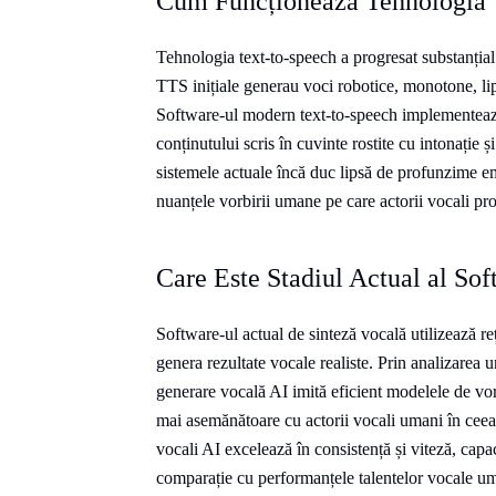
Cum Funcționează Tehnologia 
Tehnologia text-to-speech a progresat substanțial
TTS inițiale generau voci robotice, monotone, lip
Software-ul modern text-to-speech implementează
conținutului scris în cuvinte rostite cu intonație ș
sistemele actuale încă duc lipsă de profunzime em
nuanțele vorbirii umane pe care actorii vocali pro
Care Este Stadiul Actual al Sof
Software-ul actual de sinteză vocală utilizează re
genera rezultate vocale realiste. Prin analizarea u
generare vocală AI imită eficient modelele de vo
mai asemănătoare cu actorii vocali umani în ceea ce
vocali AI excelează în consistență și viteză, capa
comparație cu performanțele talentelor vocale u