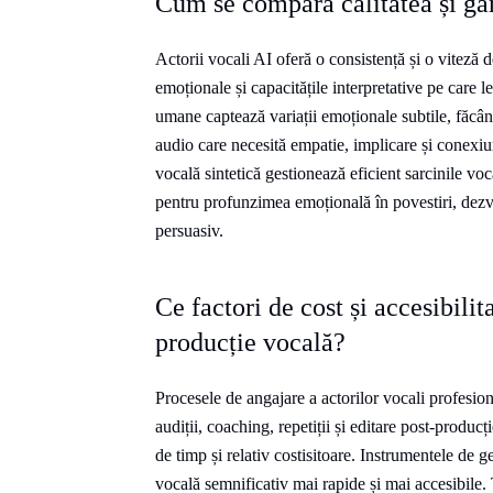
Cum se compară calitatea și g
Actorii vocali AI oferă o consistență și o viteză 
emoționale și capacitățile interpretative pe care l
umane captează variații emoționale subtile, făcân
audio care necesită empatie, implicare și conexi
vocală sintetică gestionează eficient sarcinile v
pentru profunzimea emoțională în povestiri, dezv
persuasiv.
Ce factori de cost și accesibilit
producție vocală?
Procesele de angajare a actorilor vocali profesion
audiții, coaching, repetiții și editare post-produ
de timp și relativ costisitoare. Instrumentele de 
vocală semnificativ mai rapide și mai accesibile