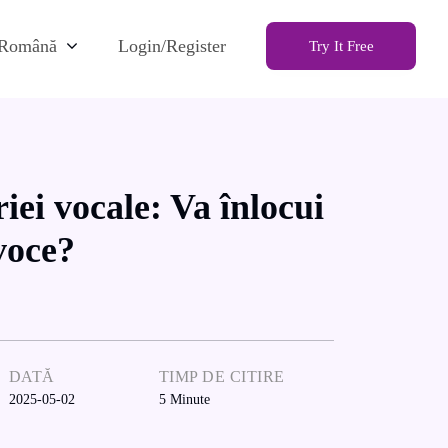
Română
Login/Register
Try It Free
riei vocale: Va înlocui
voce?
DATĂ
TIMP DE CITIRE
2025-05-02
5
Minute