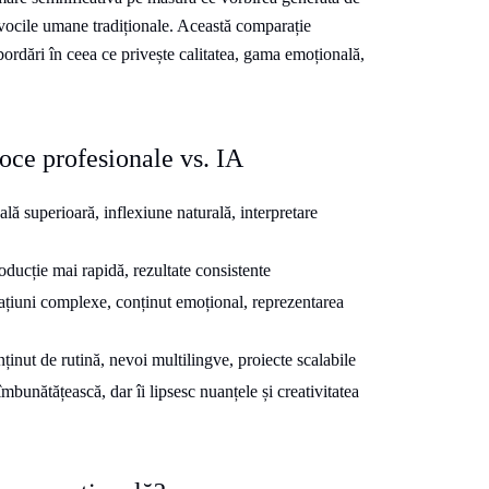
u vocile umane tradiționale. Această comparație
bordări în ceea ce privește calitatea, gama emoțională,
oce profesionale vs. IA
ă superioară, inflexiune naturală, interpretare
ducție mai rapidă, rezultate consistente
țiuni complexe, conținut emoțional, reprezentarea
ținut de rutină, nevoi multilingve, proiecte scalabile
bunătățească, dar îi lipsesc nuanțele și creativitatea