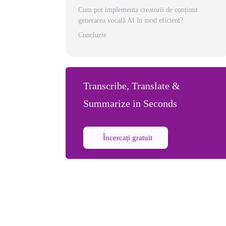
Cum pot implementa creatorii de conținut
generarea vocală AI în mod eficient?
Concluzie
Transcribe, Translate &
Summarize in Seconds
Încercați gratuit