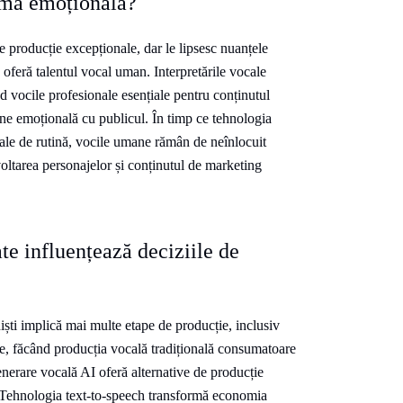
ama emoțională?
de producție excepționale, dar le lipsesc nuanțele
e oferă talentul vocal uman. Interpretările vocale
d vocile profesionale esențiale pentru conținutul
une emoțională cu publicul. În timp ce tehnologia
ocale de rutină, vocile umane rămân de neînlocuit
oltarea personajelor și conținutul de marketing
ate influențează deciziile de
iști implică mai multe etape de producție, inclusiv
cție, făcând producția vocală tradițională consumatoare
generare vocală AI oferă alternative de producție
. Tehnologia text-to-speech transformă economia