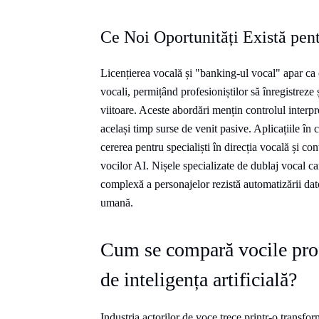
Ce Noi Oportunități Există pent
Licențierea vocală și "banking-ul vocal" apar ca o
vocali, permițând profesioniștilor să înregistreze ș
viitoare. Aceste abordări mențin controlul interpr
același timp surse de venit pasive. Aplicațiile în 
cererea pentru specialiști în direcția vocală și c
vocilor AI. Nișele specializate de dublaj vocal ca
complexă a personajelor rezistă automatizării dato
umană.
Cum se compară vocile prof
de inteligența artificială?
Industria actorilor de voce trece printr-o transf