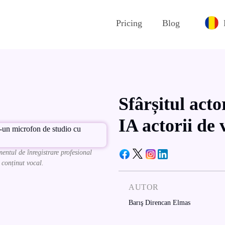
Pricing
Blog
Sfârșitul acto
IA actorii de 
entul de înregistrare profesional
 conținut vocal.
AUTOR
Barış Direncan Elmas