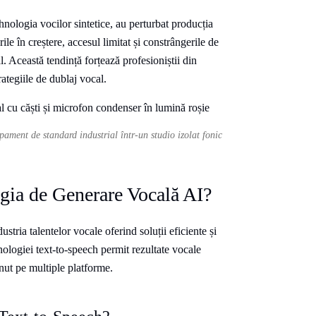
hnologia vocilor sintetice, au perturbat producția
ile în creștere, accesul limitat și constrângerile de
. Această tendință forțează profesioniștii din
rategiile de dublaj vocal.
pament de standard industrial într-un studio izolat fonic
ia de Generare Vocală AI?
tria talentelor vocale oferind soluții eficiente și
nologiei text-to-speech permit rezultate vocale
inut pe multiple platforme.