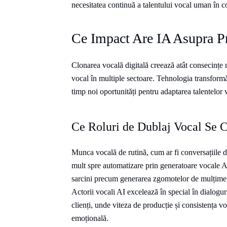
necesitatea continuă a talentului vocal uman în 
Ce Impact Are IA Asupra Pr
Clonarea vocală digitală creează atât consecințe n
vocal în multiple sectoare. Tehnologia transformă 
timp noi oportunități pentru adaptarea talentelor 
Ce Roluri de Dublaj Vocal Se C
Munca vocală de rutină, cum ar fi conversațiile d
mult spre automatizare prin generatoare vocale AI
sarcini precum generarea zgomotelor de mulțime, 
Actorii vocali AI excelează în special în dialoguril
clienți, unde viteza de producție și consistența vo
emoțională.