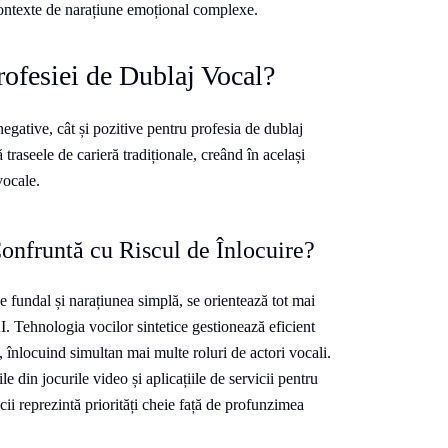
contexte de narațiune emoțional complexe.
ofesiei de Dublaj Vocal?
egative, cât și pozitive pentru profesia de dublaj
traseele de carieră tradiționale, creând în același
vocale.
onfruntă cu Riscul de Înlocuire?
e fundal și narațiunea simplă, se orientează tot mai
. Tehnologia vocilor sintetice gestionează eficient
înlocuind simultan mai multe roluri de actori vocali.
e din jocurile video și aplicațiile de servicii pentru
cii reprezintă priorități cheie față de profunzimea