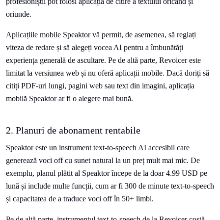
profesioniștii pot folosi aplicația de citire a textului oricând și
oriunde.
Aplicațiile mobile Speaktor vă permit, de asemenea, să reglați
viteza de redare și să alegeți vocea AI pentru a îmbunătăți
experiența generală de ascultare. Pe de altă parte, Revoicer este
limitat la versiunea web și nu oferă aplicații mobile. Dacă doriți să
citiți PDF-uri lungi, pagini web sau text din imagini, aplicația
mobilă Speaktor ar fi o alegere mai bună.
2. Planuri de abonament rentabile
Speaktor este un instrument text-to-speech AI accesibil care
generează voci off cu sunet natural la un preț mult mai mic. De
exemplu, planul plătit al Speaktor începe de la doar 4.99 USD pe
lună și include multe funcții, cum ar fi 300 de minute text-to-speech
și capacitatea de a traduce voci off în 50+ limbi.
Pe de altă parte, instrumentul text-to-speech de la Revoicer costă