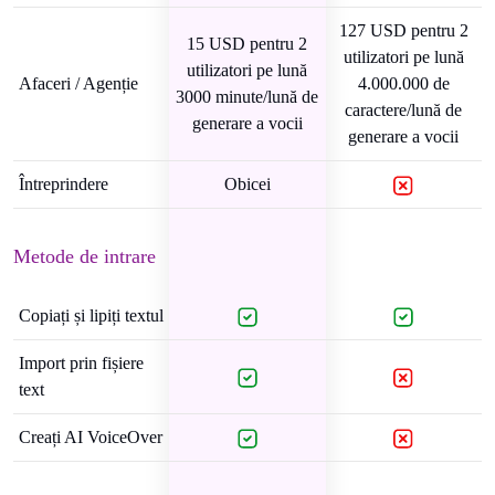
127 USD pentru 2
15 USD pentru 2
utilizatori pe lună
utilizatori pe lună
Afaceri / Agenție
4.000.000 de
3000 minute/lună de
caractere/lună de
generare a vocii
generare a vocii
Întreprindere
Obicei
Metode de intrare
Copiați și lipiți textul
Import prin fișiere
text
Creați AI VoiceOver