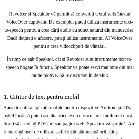
Revoicer și Speaktor vă permit să convertiți textul scris într-un
VoiceOver captivant. De exemplu, puteți utiliza instrumente text-
to-speech pentru a crea cărți audio cu sunet natural din manuscrise.
Dacă dețineți o afacere, puteți utiliza instrumentul AI VoiceOver
pentru a crea videoclipuri de vânzări.
În timp ce atât Speaktor, cât și Revoicer sunt instrumente text-to-
speech bogate în funcții, Speaktor vă poate servi mai bine din mai
multe motive. Să le discutăm în detaliu:
1. Cititor de text pentru mobil
Speaktor oferă aplicații mobile pentru dispozitive Android și iOS,
astfel încât să puteți asculta orice text cu voce tare. Indiferent dacă
doriți să ascultați PDF-uri sau pagini web, Speaktor vă sprijină. Are
o interfață ușor de utilizat, astfel încât atât începătorii, cât și