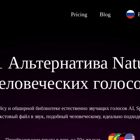
Pricing
Blog
 Альтернатива Nat
еловеческих голос
йсу и обширной библиотеке естественно звучащих голосов AI, S
кстовый файл в звук, подобный человеческому, идеально подход
Преобразование текста в речь на 50+ языках