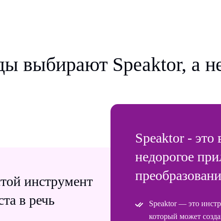
ы выбирают Speaktor, а не
Speaktor - это
недорогое при
преобразования
остой инструмент
та в речь
Speaktor — это инстр
который может созда