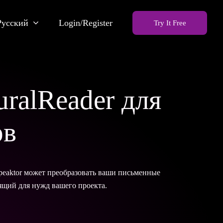
Русский
Login/Register
Try It Free
uralReader для
ов
peaktor может преобразовать ваши письменные
ящий для нужд вашего проекта.