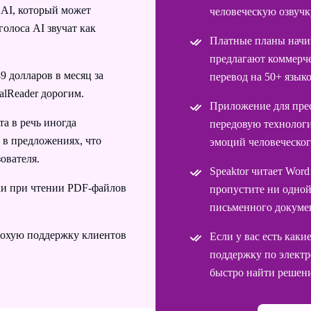
 AI, который может
человеческую озвучк
голоса AI звучат как
Платные планы начин
предлагают коммерче
 долларов в месяц за
перевод на 50+ языко
ralReader дорогим.
Приложение для прео
а в речь иногда
передовую технолог
 в предложениях, что
эмоций человеческог
ователя.
Speaktor читает Word
ки при чтении PDF-файлов
пропустите ни одно
письменного докуме
лохую поддержку клиентов
Если у вас есть каки
поддержку по электр
быстро найти решени