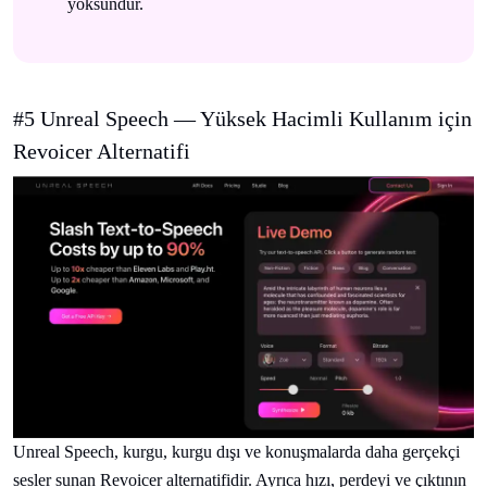
yoksundur.
#5 Unreal Speech — Yüksek Hacimli Kullanım için
Revoicer Alternatifi
Unreal Speech, kurgu, kurgu dışı ve konuşmalarda daha gerçekçi
sesler sunan Revoicer alternatifidir. Ayrıca hızı, perdeyi ve çıktının