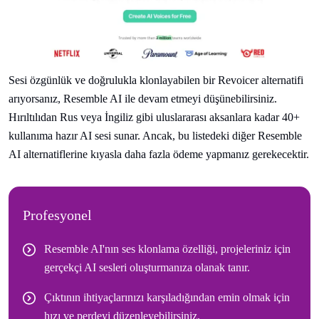
Sesi özgünlük ve doğrulukla klonlayabilen bir Revoicer alternatifi
arıyorsanız, Resemble AI ile devam etmeyi düşünebilirsiniz.
Hırıltılıdan Rus veya İngiliz gibi uluslararası aksanlara kadar 40+
kullanıma hazır AI sesi sunar. Ancak, bu listedeki diğer Resemble
AI alternatiflerine kıyasla daha fazla ödeme yapmanız gerekecektir.
Profesyonel
Resemble AI'nın ses klonlama özelliği, projeleriniz için
gerçekçi AI sesleri oluşturmanıza olanak tanır.
Çıktının ihtiyaçlarınızı karşıladığından emin olmak için
hızı ve perdeyi düzenleyebilirsiniz.