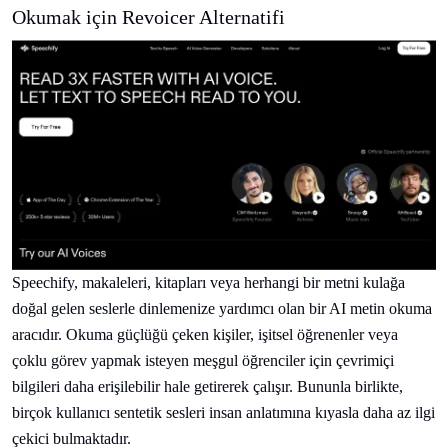
Okumak için Revoicer Alternatifi
Speechify, makaleleri, kitapları veya herhangi bir metni kulağa
doğal gelen seslerle dinlemenize yardımcı olan bir AI metin okuma
aracıdır. Okuma güçlüğü çeken kişiler, işitsel öğrenenler veya
çoklu görev yapmak isteyen meşgul öğrenciler için çevrimiçi
bilgileri daha erişilebilir hale getirerek çalışır. Bununla birlikte,
birçok kullanıcı sentetik sesleri insan anlatımına kıyasla daha az ilgi
çekici bulmaktadır.