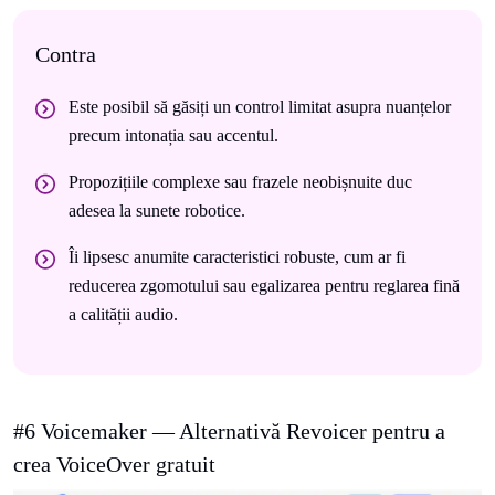
Contra
Este posibil să găsiți un control limitat asupra nuanțelor
precum intonația sau accentul.
Propozițiile complexe sau frazele neobișnuite duc
adesea la sunete robotice.
Îi lipsesc anumite caracteristici robuste, cum ar fi
reducerea zgomotului sau egalizarea pentru reglarea fină
a calității audio.
#6 Voicemaker — Alternativă Revoicer pentru a
crea VoiceOver gratuit