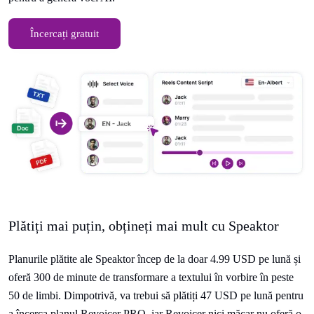
Încercați gratuit
Plătiți mai puțin, obțineți mai mult cu Speaktor
Planurile plătite ale Speaktor încep de la doar 4.99 USD pe lună și
oferă 300 de minute de transformare a textului în vorbire în peste
50 de limbi. Dimpotrivă, va trebui să plătiți 47 USD pe lună pentru
a încerca planul Revoicer PRO, iar Revoicer nici măcar nu oferă o