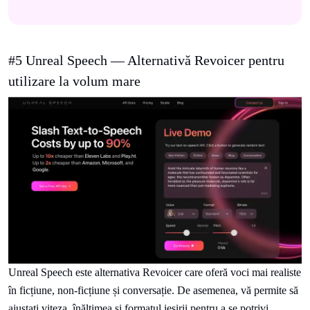
#5 Unreal Speech — Alternativă Revoicer pentru
utilizare la volum mare
Unreal Speech este alternativa Revoicer care oferă voci mai realiste
în ficțiune, non-ficțiune și conversație. De asemenea, vă permite să
ajustați viteza, înălțimea și formatul ieșirii pentru a se potrivi