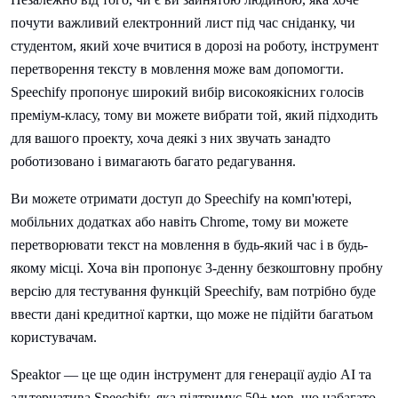
почути важливий електронний лист під час сніданку, чи
студентом, який хоче вчитися в дорозі на роботу, інструмент
перетворення тексту в мовлення може вам допомогти.
Speechify пропонує широкий вибір високоякісних голосів
преміум-класу, тому ви можете вибрати той, який підходить
для вашого проекту, хоча деякі з них звучать занадто
роботизовано і вимагають багато редагування.
Ви можете отримати доступ до Speechify на комп'ютері,
мобільних додатках або навіть Chrome, тому ви можете
перетворювати текст на мовлення в будь-який час і в будь-
якому місці. Хоча він пропонує 3-денну безкоштовну пробну
версію для тестування функцій Speechify, вам потрібно буде
ввести дані кредитної картки, що може не підійти багатьом
користувачам.
Speaktor — це ще один інструмент для генерації аудіо AI та
альтернатива Speechify, яка підтримує 50+ мов, що набагато