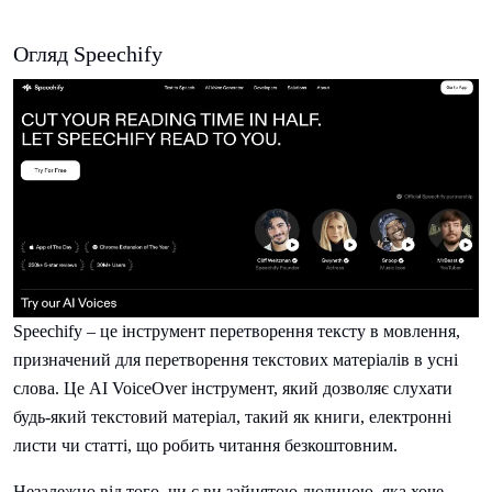
Огляд Speechify
Speechify – це інструмент перетворення тексту в мовлення,
призначений для перетворення текстових матеріалів в усні
слова. Це AI VoiceOver інструмент, який дозволяє слухати
будь-який текстовий матеріал, такий як книги, електронні
листи чи статті, що робить читання безкоштовним.
Незалежно від того, чи є ви зайнятою людиною, яка хоче