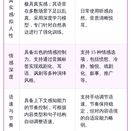
真
极具真实感；其语音
实
在多数场景下足以乱
日常使用听感自
感/
真。采用深度学习模
然。音质清晰悦
拟
型，专门针对自然表
耳。
人
达进行了强化训练。
性
具备出色的情感控制
支持 15 种情感选
情
力。支持通过音频标
项，包括愤怒、冷
感
签实现戏剧化、耳
静、愉悦、戏剧
深
语、讽刺等多种演绎
化、叙事、推广
度
风格。
等。
语
支持手动调节语
具备上下文感知能力
速
速。节奏保持稳
的节奏控制，可根据
与
定，但对内容语境
内容类型和句子结构
节
的自适应能力略
自动调整语速。
奏
弱。