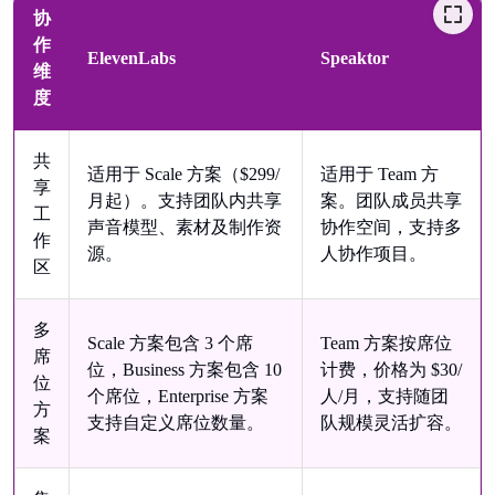
协
作
ElevenLabs
Speaktor
维
度
共
适用于 Scale 方案（$299/
适用于 Team 方
享
月起）。支持团队内共享
案。团队成员共享
工
声音模型、素材及制作资
协作空间，支持多
作
源。
人协作项目。
区
多
Scale 方案包含 3 个席
Team 方案按席位
席
位，Business 方案包含 10
计费，价格为 $30/
位
个席位，Enterprise 方案
人/月，支持随团
方
支持自定义席位数量。
队规模灵活扩容。
案