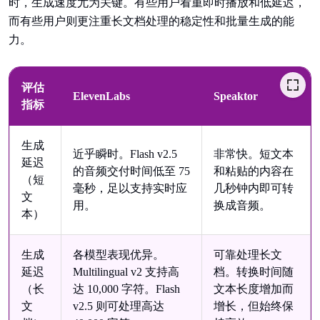
时，生成速度尤为关键。有些用户看重即时播放和低延迟，
而有些用户则更注重长文档处理的稳定性和批量生成的能
力。
评估
ElevenLabs
Speaktor
指标
生成
近乎瞬时。Flash v2.5
非常快。短文本
延迟
的音频交付时间低至 75
和粘贴的内容在
（短
毫秒，足以支持实时应
几秒钟内即可转
文
用。
换成音频。
本）
生成
各模型表现优异。
可靠处理长文
延迟
Multilingual v2 支持高
档。转换时间随
（长
达 10,000 字符。Flash
文本长度增加而
文
v2.5 则可处理高达
增长，但始终保