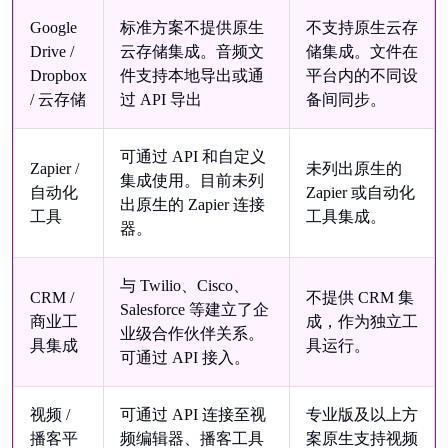
Google
标准方案不提供原生
不支持原生云存
Drive /
云存储集成。音频文
储集成。文件在
Dropbox
件支持本地导出或通
平台内的不同设
/ 云存储
过 API 导出
备间同步。
可通过 API 和自定义
Zapier /
未列出原生的
集成使用。目前未列
自动化
Zapier 或自动化
出原生的 Zapier 连接
工具
工具集成。
器。
与 Twilio、Cisco、
CRM /
不提供 CRM 集
Salesforce 等建立了企
商业工
成，作为独立工
业级合作伙伴关系。
具集成
具运行。
可通过 API 接入。
视频 /
可通过 API 连接至视
专业版及以上方
播客平
频编辑器、播客工具
案原生支持视频