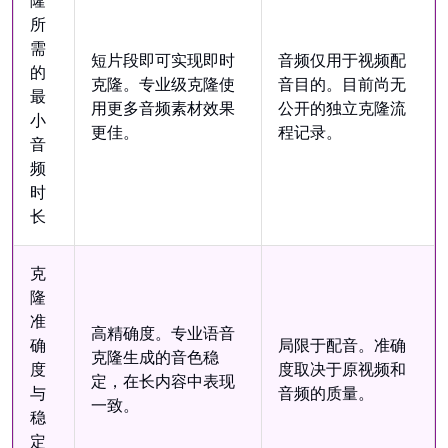
隆
所
需
短片段即可实现即时
音频仅用于视频配
的
克隆。专业级克隆使
音目的。目前尚无
最
用更多音频素材效果
公开的独立克隆流
小
更佳。
程记录。
音
频
时
长
克
隆
准
高精确度。专业语音
确
局限于配音。准确
克隆生成的音色稳
度
度取决于原视频和
定，在长内容中表现
与
音频的质量。
一致。
稳
定