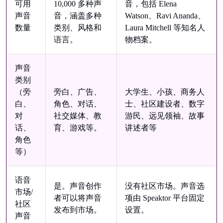
可用
10,000 多种声
音，包括 Elena
声音
音，涵盖多种
Watson、Ravi Ananda、
数量
类别、风格和
Laura Mitchell 等知名人
语言。
物档案。
声音
类别
（旁
旁白、广告、
大学生、小孩、商务人
白、
角色、对话、
士、社区建设者、数字
对
社交媒体、教
游民、远见领袖、故事
话、
育、游戏等。
讲述者等
角色
等）
语音
是。声音创作
没有社区市场。声音选
市场/
者可以将声音
项由 Speaktor 平台固定
社区
发布到市场。
设置。
声音