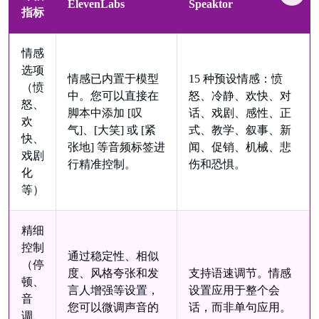
ElevenLabs
Speaktor
指标
情感
选项
情感已内置于模型
15 种预设情感：愤
（愤
中。您可以直接在
怒、冷静、欢快、对
怒、
脚本中添加 [叹
话、戏剧、感性、正
欢
气]、[大笑] 或 [紧
式、教学、叙事、新
快、
张地] 等音频标签进
闻、促销、机械、悲
戏剧
行精准控制。
伤和恐惧。
化
等）
精细
控制
通过稳定性、相似
（停
度、风格夸张和发
支持语速调节。情感
顿、
言人增强等设置，
设置应用于整个会
音
您可以微调声音的
话，而非单句应用。
调、