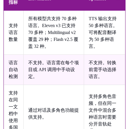
指标
所有模型共支持 70 多种
TTS 输出支持
支持
语言。Eleven v3 已支持
50 多种语言。
语言
70 多种；Multilingual v2
可将配音翻译
数量
覆盖 29 种；Flash v2.5 覆
为 50 多种语
盖 32 种。
言。
语言
不支持。语言需在每个项
不支持。转换
自动
目或 API 调用中手动设
前需手动选择
检测
定。
语言。
支持
支持多角色音
在同
频，但在同一
一文
通过对话及多角色功能提
文件中混合多
档中
供支持。
种语言时需要
使用
分开音轨处
多国