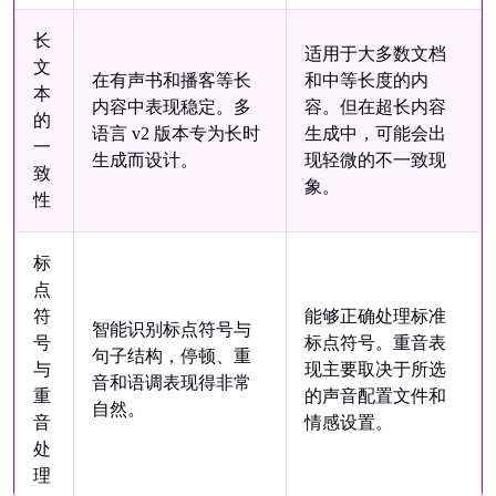
长
适用于大多数文档
文
在有声书和播客等长
和中等长度的内
本
内容中表现稳定。多
容。但在超长内容
的
语言 v2 版本专为长时
生成中，可能会出
一
生成而设计。
现轻微的不一致现
致
象。
性
标
点
符
能够正确处理标准
智能识别标点符号与
号
标点符号。重音表
句子结构，停顿、重
与
现主要取决于所选
音和语调表现得非常
重
的声音配置文件和
自然。
音
情感设置。
处
理