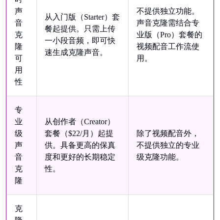
声
不提供独立功能。
从入门版（Starter）套
音
声音克隆需结合专
餐起提供。只需上传
克
业版（Pro）套餐的
一小段音频，即可快
隆
视频配音工作流使
速生成克隆声音。
可
用。
用
性
专
业
从创作者（Creator）
级
套餐（$22/月）起提
除了视频配音外，
声
供。具备更高的保真
不提供独立的专业
音
度和更好的长期稳定
级克隆功能。
克
性。
隆
克