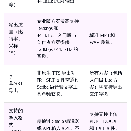
44.1kHz PCM 输出。
等）
专业版方案最高支持
输出质
192kbps 和
量（比
44.1kHz。入门版与
标准 MP3 和
特率、
创作者方案提供
WAV 质量。
采样
128kbps / 44.1kHz 的
率）
音质。
非原生 TTS 导出功
所有方案（包括
字
能。SRT 文件需通过
入门级 Lite 方
幕/SRT
Scribe 语音转文字工
案）均支持导出
导出
具单独获取。
SRT 字幕。
支持的
支持直接上传
导入格
需通过 Studio 编辑器
PDF、DOCX
式
或 API 输入文本。不
和 TXT 文件。