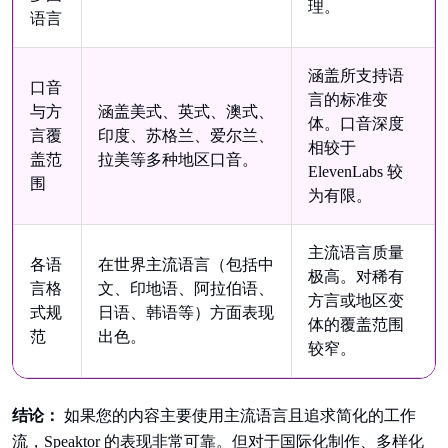
理。
语言
涵盖所支持语
口音
言的标准变
与方
涵盖美式、英式、澳式、
体。口音深度
言覆
印度、苏格兰、爱尔兰、
相较于
盖范
拉美等多种地区口音。
ElevenLabs 较
围
为有限。
主流语言质量
各语
在世界主流语言（包括中
极高。对稀有
言格
文、印地语、阿拉伯语、
方言或地区变
式规
日语、韩语等）方面表现
体的覆盖范围
范
出色。
较窄。
结论：
如果您的内容主要使用主流语言且追求简化的工作
流，Speaktor 的表现非常可靠。但对于国际化制作、多样化