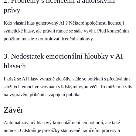
2. Problémy s licencemi a autorskými
právy
Kdo vlastní hlas generovaný AI ? Některé společnosti licencují
syntetické hlasy, ale právní rámec se stále vyvíjí. Před komerčním
použitím musíte zkontrolovat licenční smlouvy.
3. Nedostatek emocionální hloubky v AI
hlasech
I když se AI hlasy výrazně zlepšily, stále se potýkají s předáváním
složitých emocí ve srovnání s lidskými vypravěči. To může mít vliv
na vyprávění příběhů a zapojení publika.
Závěr
Automatizovaný hlasový komentář není jen pohodlí, ale také
nutnost. Odstraňuje překážky stanovené tradičními procesy a