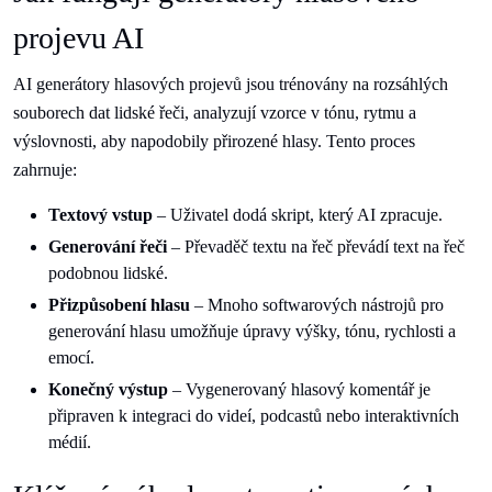
projevu AI
AI generátory hlasových projevů jsou trénovány na rozsáhlých
souborech dat lidské řeči, analyzují vzorce v tónu, rytmu a
výslovnosti, aby napodobily přirozené hlasy. Tento proces
zahrnuje:
Textový vstup
– Uživatel dodá skript, který AI zpracuje.
Generování řeči
– Převaděč textu na řeč převádí text na řeč
podobnou lidské.
Přizpůsobení hlasu
– Mnoho softwarových nástrojů pro
generování hlasu umožňuje úpravy výšky, tónu, rychlosti a
emocí.
Konečný výstup
– Vygenerovaný hlasový komentář je
připraven k integraci do videí, podcastů nebo interaktivních
médií.