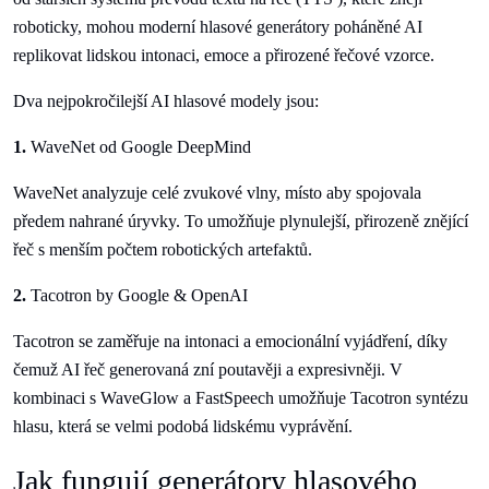
roboticky, mohou moderní hlasové generátory poháněné AI
replikovat lidskou intonaci, emoce a přirozené řečové vzorce.
Dva nejpokročilejší AI hlasové modely jsou:
1.
WaveNet od Google DeepMind
WaveNet analyzuje celé zvukové vlny, místo aby spojovala
předem nahrané úryvky. To umožňuje plynulejší, přirozeně znějící
řeč s menším počtem robotických artefaktů.
2.
Tacotron by Google & OpenAI
Tacotron se zaměřuje na intonaci a emocionální vyjádření, díky
čemuž AI řeč generovaná zní poutavěji a expresivněji. V
kombinaci s WaveGlow a FastSpeech umožňuje Tacotron syntézu
hlasu, která se velmi podobá lidskému vyprávění.
Jak fungují generátory hlasového