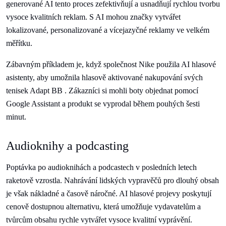
generované AI tento proces zefektivňují a usnadňují rychlou tvorbu
vysoce kvalitních reklam. S AI mohou značky vytvářet
lokalizované, personalizované a vícejazyčné reklamy ve velkém
měřítku.
Zábavným příkladem je, když společnost Nike použila AI hlasové
asistenty, aby umožnila hlasově aktivované nakupování svých
tenisek Adapt BB . Zákazníci si mohli boty objednat pomocí
Google Assistant a produkt se vyprodal během pouhých šesti
minut.
Audioknihy a podcasting
Poptávka po audioknihách a podcastech v posledních letech
raketově vzrostla. Nahrávání lidských vypravěčů pro dlouhý obsah
je však nákladné a časově náročné. AI hlasové projevy poskytují
cenově dostupnou alternativu, která umožňuje vydavatelům a
tvůrcům obsahu rychle vytvářet vysoce kvalitní vyprávění.