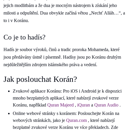
jejich modlitbám a že dua je mocným nástrojem k získání jeho
milosti a odpuštění. Dua obvykle začíná větou „Nechť Alláh…“, a
to i v Koránu.
Co je to hadís?
Hadís je soubor výroků, činů a tradic proroka Mohameda, které
jsou předávány ústně i písemně. Hadísy jsou po Koránu druhým
nejdůležitějším zdrojem islámského práva a vedení.
Jak poslouchat Korán?
Zvukové aplikace Koránu: Pro iOS i Android je k dispozici
mnoho bezplatných aplikací, které nabízejí zvukové verze
Koránu, například
Quran Majeed
,
iQuran
a
Quran Audio
.
Online webové stránky s koránem: Poslouchejte Korán na
webových stránkách, jako je
Quran.com
, které nabízejí
bezplatné zvukové verze Koránu ve více překladech. Zde