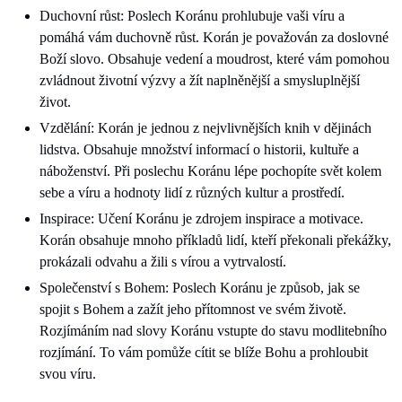
Duchovní růst: Poslech Koránu prohlubuje vaši víru a
pomáhá vám duchovně růst. Korán je považován za doslovné
Boží slovo. Obsahuje vedení a moudrost, které vám pomohou
zvládnout životní výzvy a žít naplněnější a smysluplnější
život.
Vzdělání: Korán je jednou z nejvlivnějších knih v dějinách
lidstva. Obsahuje množství informací o historii, kultuře a
náboženství. Při poslechu Koránu lépe pochopíte svět kolem
sebe a víru a hodnoty lidí z různých kultur a prostředí.
Inspirace: Učení Koránu je zdrojem inspirace a motivace.
Korán obsahuje mnoho příkladů lidí, kteří překonali překážky,
prokázali odvahu a žili s vírou a vytrvalostí.
Společenství s Bohem: Poslech Koránu je způsob, jak se
spojit s Bohem a zažít jeho přítomnost ve svém životě.
Rozjímáním nad slovy Koránu vstupte do stavu modlitebního
rozjímání. To vám pomůže cítit se blíže Bohu a prohloubit
svou víru.