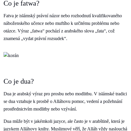
Co je fatwa?
Fatva je islámský právní názor nebo rozhodnutí kvalifikovaného
náboženského učence nebo muftího k určitému problému nebo
otázce. Výraz „fatwa“ pochází z arabského slova „fata“, což
znamená „vydat právní rozsudek“.
Co je dua?
Dua je arabský výraz pro prosbu nebo modlitbu. V islámské tradici
se dua vztahuje k prosbě o Alláhovu pomoc, vedení a požehnání
prostřednictvím modlitby nebo vzývání.
Dua může být v jakémkoli jazyce, ale často je v arabštině, která je
jazykem Alláhovy knihy. Muslimové věří, že Alláh vždy naslouchá