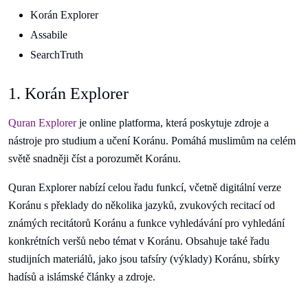
Korán Explorer
Assabile
SearchTruth
1. Korán Explorer
Quran Explorer
je online platforma, která poskytuje zdroje a
nástroje pro studium a učení Koránu. Pomáhá muslimům na celém
světě snadněji číst a porozumět Koránu.
Quran Explorer nabízí celou řadu funkcí, včetně digitální verze
Koránu s překlady do několika jazyků, zvukových recitací od
známých recitátorů Koránu a funkce vyhledávání pro vyhledání
konkrétních veršů nebo témat v Koránu. Obsahuje také řadu
studijních materiálů, jako jsou tafsíry (výklady) Koránu, sbírky
hadísů a islámské články a zdroje.