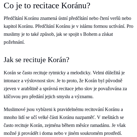
Co je to recitace Koránu?
Předčítání Koránu znamená ústní předčítání nebo čtení veršů nebo
kapitol Koránu. Předčítání Koránu je v islámu formou uctívání. Pro
muslimy je to také způsob, jak se spojit s Bohem a získat
požehnání.
Jak se recituje Korán?
Korán se často recituje rytmicky a melodicky. Velmi důležitá je
intonace a výslovnost slov. Je to proto, že Korán byl původně
zjeven v arabštině a správná recitace jeho slov je považována za
klíčovou pro předání jejich smyslu a významu.
Muslimové jsou vybízeni k pravidelnému recitování Koránu a
mnoho lidí se učí velké části Koránu nazpaměť. V mešitách se
často recituje Korán, zejména během měsíce ramadánu. Je však
možné ji provádět i doma nebo v jiném soukromém prostředí.