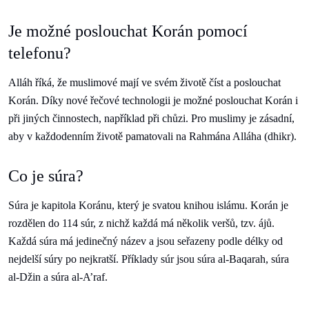
Je možné poslouchat Korán pomocí
telefonu?
Alláh říká, že muslimové mají ve svém životě číst a poslouchat
Korán. Díky nové řečové technologii je možné poslouchat Korán i
při jiných činnostech, například při chůzi. Pro muslimy je zásadní,
aby v každodenním životě pamatovali na Rahmána Alláha (dhikr).
Co je súra?
Súra je kapitola Koránu, který je svatou knihou islámu. Korán je
rozdělen do 114 súr, z nichž každá má několik veršů, tzv. ájů.
Každá súra má jedinečný název a jsou seřazeny podle délky od
nejdelší súry po nejkratší. Příklady súr jsou súra al-Baqarah, súra
al-Džin a súra al-A’raf.